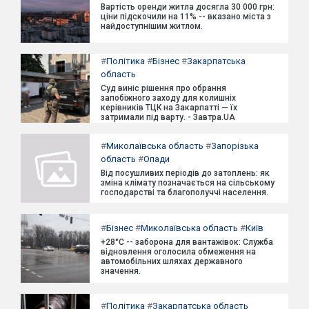
Вартість оренди житла досягла 30 000 грн:
ціни підскочили на 11% -- вказано міста з
найдоступнішим житлом.
#
Політика
#
Бізнес
#
Закарпатська
область
Суд виніс рішення про обрання
запобіжного заходу для колишніх
керівників ТЦК на Закарпатті — їх
затримали під варту. - Завтра.UA
#
Миколаївська область
#
Запорізька
область
#
Опади
Від посушливих періодів до затоплень: як
зміна клімату позначається на сільському
господарстві та благополуччі населення.
#
Бізнес
#
Миколаївська область
#
Київ
+28°C -- заборона для вантажівок: Служба
відновлення оголосила обмеження на
автомобільних шляхах державного
значення.
#
Політика
#
Закарпатська область