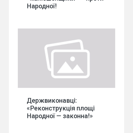
Народної!
Держвиконавці:
«Реконструкція площі
Народної — законна!»