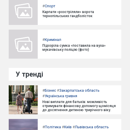
#
Спорт
Карпати «розстріляли» ворота
тернопільських гандболісток
#
Кримінал
Підозріла сумка «поставила на вуха»
мукачівську поліцію (фото)
У тренді
#
Бізнес
#
Закарпатська область
#
Українська гривня
Нові виплати для батьків: можливість
отримувати фінансову допомогу щомісяця
до досягнення дитиною трирічного віку.
#
Політика
#
Київ
#
Львівська область