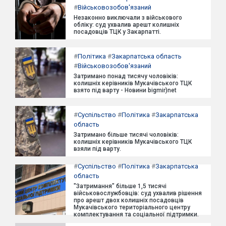
#
Військовозобов'язаний
Незаконно виключали з військового
обліку: суд ухвалив арешт колишніх
посадовців ТЦК у Закарпатті.
#
Політика
#
Закарпатська область
#
Військовозобов'язаний
Затримано понад тисячу чоловіків:
колишніх керівників Мукачівського ТЦК
взято під варту - Новини bigmir)net
#
Суспільство
#
Політика
#
Закарпатська
область
Затримано більше тисячі чоловіків:
колишніх керівників Мукачівського ТЦК
взяли під варту.
#
Суспільство
#
Політика
#
Закарпатська
область
"Затримання" більше 1,5 тисячі
військовослужбовців: суд ухвалив рішення
про арешт двох колишніх посадовців
Мукачівського територіального центру
комплектування та соціальної підтримки.