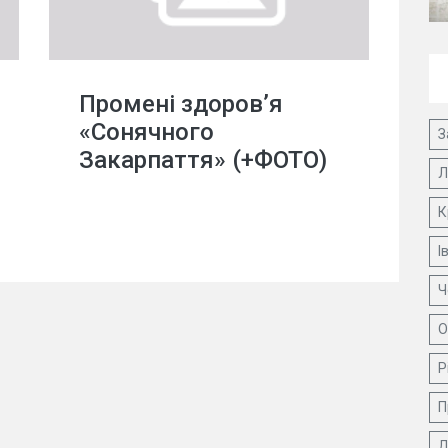
Промені здоров’я
«Сонячного
З
Закарпаття» (+ФОТО)
Л
К
І
Ч
О
Р
П
Д