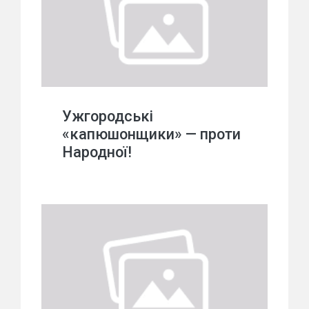
Ужгородські
«капюшонщики» — проти
Народної!