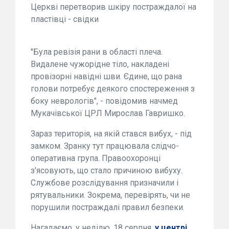
Церкві перетворив шкіру постраждалої на
пластівці - свідки
"Була ревізія рани в області плеча.
Видалене чужорідне тіло, накладені
провізорні навідні шви. Єдине, що рана
голови потребує деякого спостереження з
боку неврологів", - повідомив начмед
Мукачівської ЦРЛ Мирослав Гавришко.
Зараз територія, на якій стався вибух, - під
замком. Зранку тут працювала слідчо-
оперативна група. Правоохоронці
з'ясовують, що стало причиною вибуху.
Службове розслідування призначили і
рятувальники. Зокрема, перевірять, чи не
порушили постраждалі правил безпеки.
Нагадаємо, у неділю, 18 серпня,
у центрі