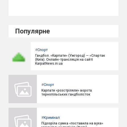
Популярне
#
Спорт
Гандбол. «Карпати» (Ужгород) — «Спартак
(Київ). Онлайн-трансляція на сайті
KarpatNews.in.ua
#
Спорт
Карпати «розстріляли» ворота
тернопільських гандболісток
#
Кримінал
Підозріла сумка «поставила на вуха»