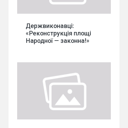
Держвиконавці:
«Реконструкція площі
Народної — законна!»