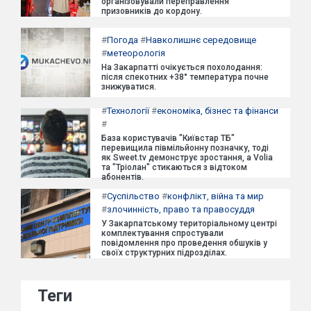
організовували переправлення
призовників до кордону.
#
Погода
#
Навколишнє середовище
#
метеорологія
На Закарпатті очікується похолодання:
після спекотних +38° температура почне
знижуватися.
#
Технології
#
економіка, бізнес та фінанси
#
База користувачів "Київстар ТБ"
перевищила півмільйонну позначку, тоді
як Sweet.tv демонструє зростання, а Volia
та "Тріолан" стикаються з відтоком
абонентів.
#
Суспільство
#
конфлікт, війна та мир
#
злочинність, право та правосуддя
У Закарпатському територіальному центрі
комплектування спростували
повідомлення про проведення обшуків у
своїх структурних підрозділах.
Теги