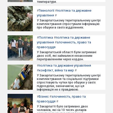
температури.
#
Технології
#
політика та державне
управління
#
У Закарпатському територіальному центрі
комплектування спростували інформацію
про обшуки в своїх відділеннях.
#
Політика
#
політика та державне
управління
#
злочинність, право та
правосуддя
У Закарпатській області були затримані
двоє осіб, які займалися незаконним
переправленням через кордон.
#
політика та державне управління
#
конфлікт, війна та мир
#
У Закарпатському територіальному центрі
комплектування та соціальної підтримки
спростовують чутки про обшуки у своїх
підрозділах, зазначаючи, що ця
інформація не є правдивою.
#
Бізнес
#
злочинність, право та
правосуддя
#
У Закарпатті було затримано двох
чоловіків, які за 10 тисяч доларів