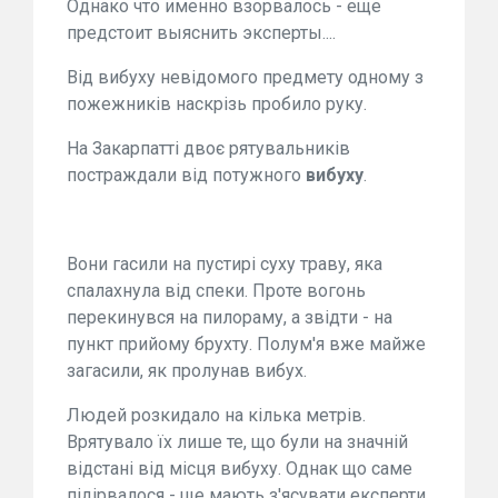
Однако что именно взорвалось - еще
предстоит выяснить эксперты....
Від вибуху невідомого предмету одному з
пожежників наскрізь пробило руку.
На Закарпатті двоє рятувальників
постраждали від потужного
вибуху
.
Вони гасили на пустирі суху траву, яка
спалахнула від спеки. Проте вогонь
перекинувся на пилораму, а звідти - на
пункт прийому брухту. Полум'я вже майже
загасили, як пролунав вибух.
Людей розкидало на кілька метрів.
Врятувало їх лише те, що були на значній
відстані від місця вибуху. Однак що саме
підірвалося - ще мають з'ясувати експерти.