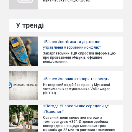
мукачівську поліцію (фото)
У тренді
#
Бізнес
#
політика та державне
управління
#
збройний конфлікт
Закарпатський ТЦК спростив інформацію
про проведення обшуків: офіційне
повідомлення.
#
Бізнес
#
злочин
#
товари та послуги
Нетверезий водій без прав: у Мукачеві
затримали кермувальника Volkswagen
(ФОТО)
#
Погода
#
Навколишнє середовище
#
Технології
Останній день спекотної погоди з
температурою +39°: Діденко зробила
попередження щодо можливих гроз,
шквалів до 22 м/с та раптового зниження