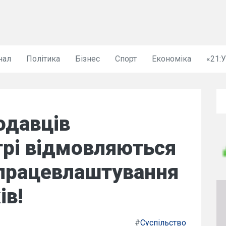
нал
Політика
Бізнес
Спорт
Економіка
«21:
одавців
трі відмовляються
 працевлаштування
ів!
#
Суспільство