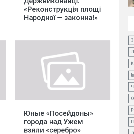
Держвиконавці:
«Реконструкція площі
Народної — законна!»
З
Л
К
І
Ч
О
Р
Юные «Посейдоны»
города над Ужем
П
взяли «серебро»
Д