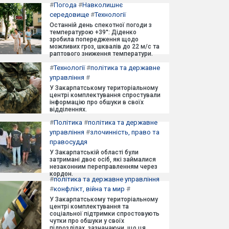
#
Погода
#
Навколишнє
середовище
#
Технології
Останній день спекотної погоди з
температурою +39°: Діденко
зробила попередження щодо
можливих гроз, шквалів до 22 м/с та
раптового зниження температури.
#
Технології
#
політика та державне
управління
#
У Закарпатському територіальному
центрі комплектування спростували
інформацію про обшуки в своїх
відділеннях.
#
Політика
#
політика та державне
управління
#
злочинність, право та
правосуддя
У Закарпатській області були
затримані двоє осіб, які займалися
незаконним переправленням через
кордон.
#
політика та державне управління
#
конфлікт, війна та мир
#
У Закарпатському територіальному
центрі комплектування та
соціальної підтримки спростовують
чутки про обшуки у своїх
підрозділах, зазначаючи, що ця