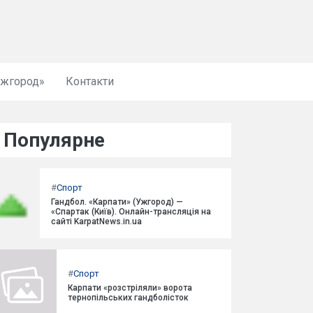
Ужгород»
Контакти
Популярне
#
Спорт
Гандбол. «Карпати» (Ужгород) —
«Спартак (Київ). Онлайн-трансляція на
сайті KarpatNews.in.ua
#
Спорт
Карпати «розстріляли» ворота
тернопільських гандболісток