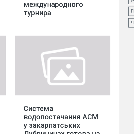
международного
турнира
П
Ч
Система
водопостачання АСМ
у закарпатських
Дубриничах готова на