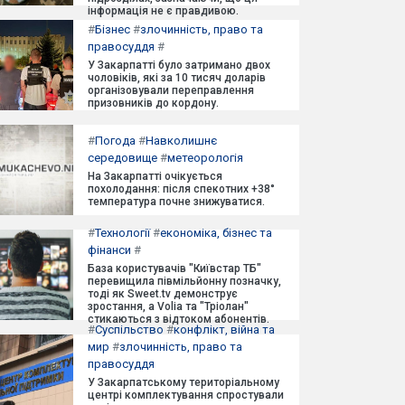
інформація не є правдивою.
#
Бізнес
#
злочинність, право та
правосуддя
#
У Закарпатті було затримано двох
чоловіків, які за 10 тисяч доларів
організовували переправлення
призовників до кордону.
#
Погода
#
Навколишнє
середовище
#
метеорологія
На Закарпатті очікується
похолодання: після спекотних +38°
температура почне знижуватися.
#
Технології
#
економіка, бізнес та
фінанси
#
База користувачів "Київстар ТБ"
перевищила півмільйонну позначку,
тоді як Sweet.tv демонструє
зростання, а Volia та "Тріолан"
стикаються з відтоком абонентів.
#
Суспільство
#
конфлікт, війна та
мир
#
злочинність, право та
правосуддя
У Закарпатському територіальному
центрі комплектування спростували