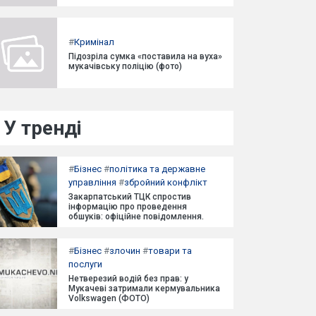
#
Кримінал
Підозріла сумка «поставила на вуха»
мукачівську поліцію (фото)
У тренді
#
Бізнес
#
політика та державне
управління
#
збройний конфлікт
Закарпатський ТЦК спростив
інформацію про проведення
обшуків: офіційне повідомлення.
#
Бізнес
#
злочин
#
товари та
послуги
Нетверезий водій без прав: у
Мукачеві затримали кермувальника
Volkswagen (ФОТО)