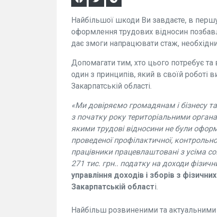
Найбільшої шкоди Ви завдаєте, в перш
оформлення трудових відносин позбавл
дає змоги напрацювати стаж, необхідни
Допомагати тим, хто цього потребує та
один з принципів, який в своїй роботі 
Закарпатській області.
«Ми довіряємо громадянам і бізнесу т
з початку року територіальними органа
якими трудові відносини не були оформ
проведеної профілактичної, контрольно
працівники працевлаштовані з усіма с
271 тис. грн.. податку на доходи фізичн
управління доходів і зборів з фізични
Закарпатській област
і.
Найбільш розвиненими та актуальними д