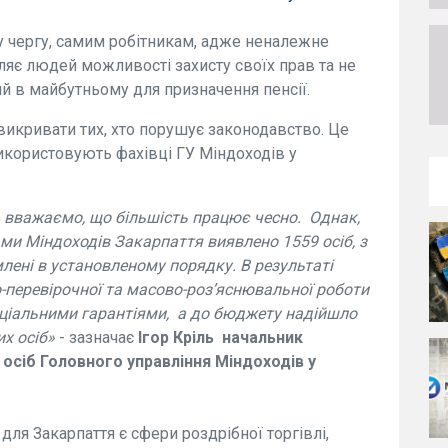
у чергу, самим робітникам, адже неналежне
яє людей можливості захисту своїх прав та не
й в майбутньому для призначення пенсії.
 викривати тих, хто порушує законодавство. Це
використовують фахівці ГУ Міндоходів у
а вважаємо, що більшість працює чесно. Однак,
ми Міндоходів Закарпаття виявлено 1559 осіб, з
лені в установленому порядку. В результаті
-перевірочної та масово-роз’яснювальної роботи
оціальними гарантіями, а до бюджету надійшло
их осіб»
- зазначає
Ігор Кріль начальник
х осіб Головного управління Міндоходів у
ля Закарпаття є сфери роздрібної торгівлі,