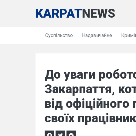
KARPAT
NEWS
Суспільство
Надзвичайне
Кримі
До уваги робот
Закарпаття, ко
від офіційного
своїх працівник