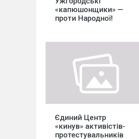
Ужгородські
«капюшонщики» —
проти Народної!
Єдиний Центр
«кинув» активістів-
протестувальників