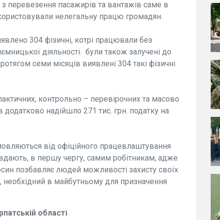
 з перевезення пасажирів та вантажів саме в
икористовували нелегальну працю громадян.
иявлено 304 фізичні, котрі працювали без
иємницької діяльності. були також залучені до
ротягом семи місяців виявлені 304 такі фізичні
лактичних, контрольно – перевірочних та масово
 додатково надійшло 271 тис. грн. податку на
дмовляються від офіційного працевлаштування
вдають, в першу чергу, самим робітникам, адже
син позбавляє людей можливості захисту своїх
, необхідний в майбутньому для призначення
рпатській області