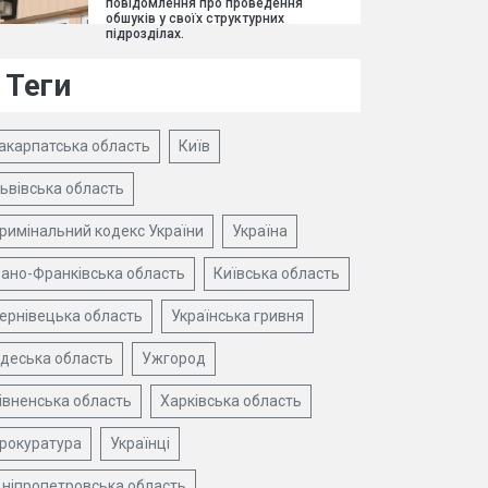
повідомлення про проведення
обшуків у своїх структурних
підрозділах.
Теги
акарпатська область
Київ
ьвівська область
римінальний кодекс України
Україна
вано-Франківська область
Київська область
ернівецька область
Українська гривня
деська область
Ужгород
івненська область
Харківська область
рокуратура
Українці
ніпропетровська область