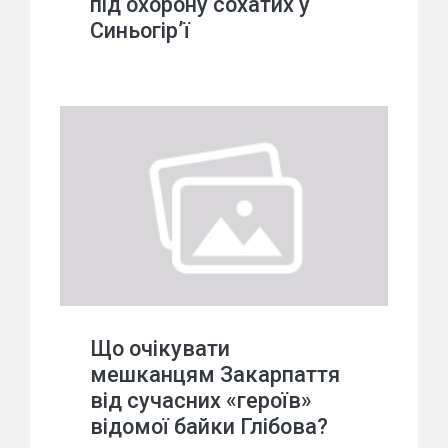
під охорону сохатих у
Синьогір’ї
Що очікувати
мешканцям Закарпаття
від сучасних «героїв»
відомої байки Глібова?