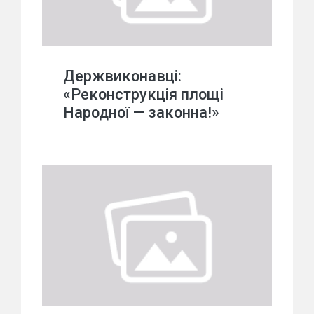
Держвиконавці:
«Реконструкція площі
Народної — законна!»