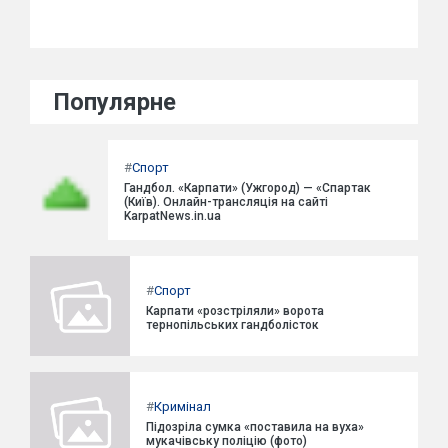
Популярне
#
Спорт
Гандбол. «Карпати» (Ужгород) — «Спартак
(Київ). Онлайн-трансляція на сайті
KarpatNews.in.ua
#
Спорт
Карпати «розстріляли» ворота
тернопільських гандболісток
#
Кримінал
Підозріла сумка «поставила на вуха»
мукачівську поліцію (фото)