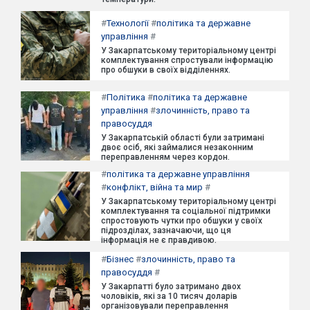
#
Технології
#
політика та державне
управління
#
У Закарпатському територіальному центрі
комплектування спростували інформацію
про обшуки в своїх відділеннях.
#
Політика
#
політика та державне
управління
#
злочинність, право та
правосуддя
У Закарпатській області були затримані
двоє осіб, які займалися незаконним
переправленням через кордон.
#
політика та державне управління
#
конфлікт, війна та мир
#
У Закарпатському територіальному центрі
комплектування та соціальної підтримки
спростовують чутки про обшуки у своїх
підрозділах, зазначаючи, що ця
інформація не є правдивою.
#
Бізнес
#
злочинність, право та
правосуддя
#
У Закарпатті було затримано двох
чоловіків, які за 10 тисяч доларів
організовували переправлення