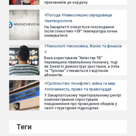
призовників до кордону.
#
Погода
#
Навколишнє середовище
#
метеорологія
На Закарпатті очікується похолодання:
після спекотних +38° температура почне
знижуватися.
#
Технології
#
економіка, бізнес та фінанси
#
База користувачів "Київстар ТБ"
перевищила півмільйонну позначку, тоді
як Sweet.tv демонструє зростання, а Volia
та "Тріолан" стикаються з відтоком
абонентів.
#
Суспільство
#
конфлікт, війна та мир
#
злочинність, право та правосуддя
У Закарпатському територіальному центрі
комплектування спростували
повідомлення про проведення обшуків у
своїх структурних підрозділах.
Теги