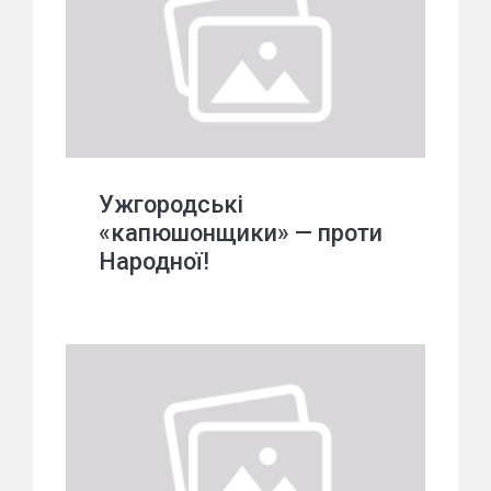
Ужгородські
«капюшонщики» — проти
Народної!