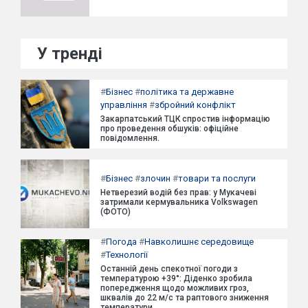
У тренді
#
Бізнес
#
політика та державне
управління
#
збройний конфлікт
Закарпатський ТЦК спростив інформацію
про проведення обшуків: офіційне
повідомлення.
#
Бізнес
#
злочин
#
товари та послуги
Нетверезий водій без прав: у Мукачеві
затримали кермувальника Volkswagen
(ФОТО)
#
Погода
#
Навколишнє середовище
#
Технології
Останній день спекотної погоди з
температурою +39°: Діденко зробила
попередження щодо можливих гроз,
шквалів до 22 м/с та раптового зниження
температури.