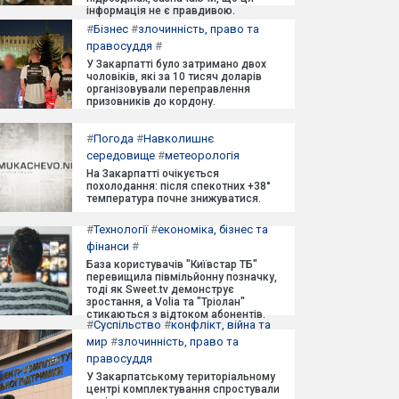
інформація не є правдивою.
#
Бізнес
#
злочинність, право та
правосуддя
#
У Закарпатті було затримано двох
чоловіків, які за 10 тисяч доларів
організовували переправлення
призовників до кордону.
#
Погода
#
Навколишнє
середовище
#
метеорологія
На Закарпатті очікується
похолодання: після спекотних +38°
температура почне знижуватися.
#
Технології
#
економіка, бізнес та
фінанси
#
База користувачів "Київстар ТБ"
перевищила півмільйонну позначку,
тоді як Sweet.tv демонструє
зростання, а Volia та "Тріолан"
стикаються з відтоком абонентів.
#
Суспільство
#
конфлікт, війна та
мир
#
злочинність, право та
правосуддя
У Закарпатському територіальному
центрі комплектування спростували