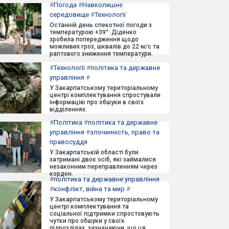
#
Погода
#
Навколишнє
середовище
#
Технології
Останній день спекотної погоди з
температурою +39°: Діденко
зробила попередження щодо
можливих гроз, шквалів до 22 м/с та
раптового зниження температури.
#
Технології
#
політика та державне
управління
#
У Закарпатському територіальному
центрі комплектування спростували
інформацію про обшуки в своїх
відділеннях.
#
Політика
#
політика та державне
управління
#
злочинність, право та
правосуддя
У Закарпатській області були
затримані двоє осіб, які займалися
незаконним переправленням через
кордон.
#
політика та державне управління
#
конфлікт, війна та мир
#
У Закарпатському територіальному
центрі комплектування та
соціальної підтримки спростовують
чутки про обшуки у своїх
підрозділах, зазначаючи, що ця