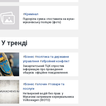
#
Кримінал
Підозріла сумка «поставила на вуха»
мукачівську поліцію (фото)
У тренді
#
Бізнес
#
політика та державне
управління
#
збройний конфлікт
Закарпатський ТЦК спростив
інформацію про проведення
обшуків: офіційне повідомлення.
#
Бізнес
#
злочин
#
товари та
послуги
Нетверезий водій без прав: у
Мукачеві затримали кермувальника
Volkswagen (ФОТО)