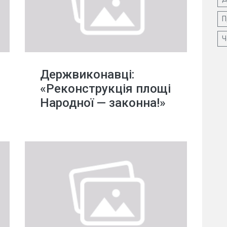
П
Ч
Держвиконавці:
«Реконструкція площі
Народної — законна!»