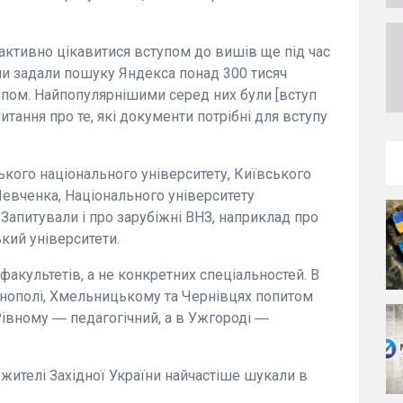
 активно цікавитися вступом до вишів ще під час
они задали пошуку Яндекса понад 300 тисяч
ступом. Найпопулярнішими серед них були [вступ
 питання про те, які документи потрібні для вступу
цького національного університету, Київського
Шевченка, Національного університету
 Запитували і про зарубіжні ВНЗ, наприклад про
кий університети.
факультетів, а не конкретних спеціальностей. В
рнополі, Хмельницькому та Чернівцях попитом
івному ― педагогічний, а в Ужгороді ―
 жителі Західної України найчастіше шукали в