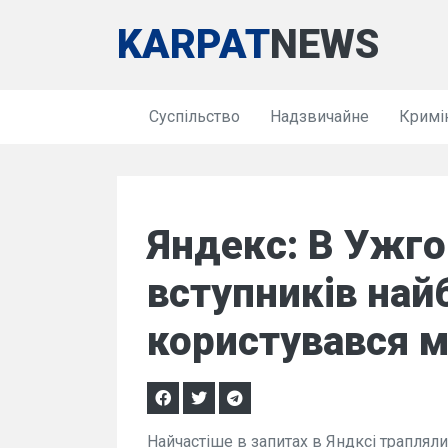
KARPAT
NEWS
Суспільство
Надзвичайне
Кримі
Яндекс: В Ужго
вступників на
користувався 
Найчастіше в запитах в Яндксі трапляли