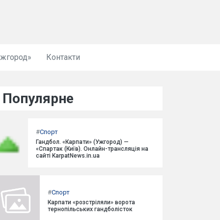
Ужгород»
Контакти
Популярне
#
Спорт
Гандбол. «Карпати» (Ужгород) —
«Спартак (Київ). Онлайн-трансляція на
сайті KarpatNews.in.ua
#
Спорт
Карпати «розстріляли» ворота
тернопільських гандболісток