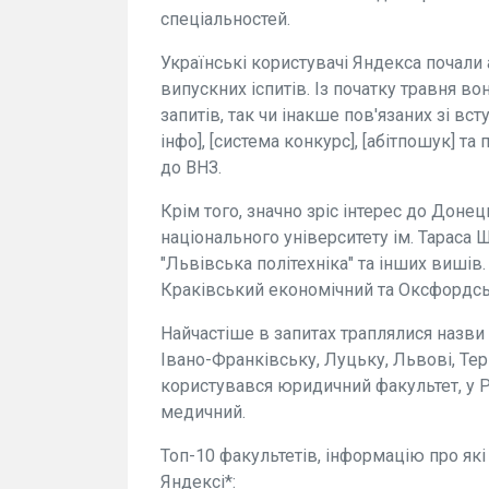
спеціальностей.
Українські користувачі Яндекса почали
випускних іспитів. Із початку травня в
запитів, так чи інакше пов'язаних зі в
інфо], [система конкурс], [абітпошук] та
до ВНЗ.
Крім того, значно зріс інтерес до Доне
національного університету ім. Тараса 
"Львівська політехніка" та інших вишів.
Краківський економічний та Оксфордсь
Найчастіше в запитах траплялися назви 
Івано-Франківську, Луцьку, Львові, Те
користувався юридичний факультет, у Р
медичний.
Топ-10 факультетів, інформацію про які
Яндексі*: