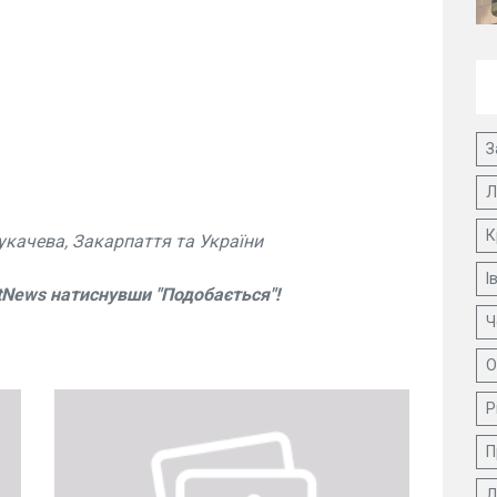
З
Л
К
укачева, Закарпаття та України
І
tNews натиснувши "Подобається"!
Ч
О
Р
П
Д