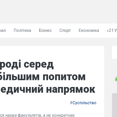
нал
Політика
Бізнес
Спорт
Економіка
«21:
роді серед
йбільшим попитом
медичний напрямок
#
Суспільство
ся назви факультетів, а не конкретних