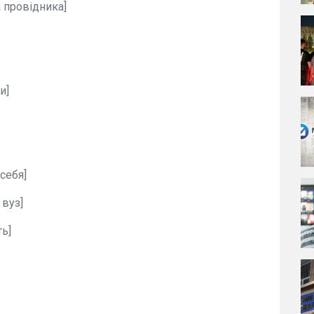
а провідника]
и]
себя]
 вуз]
ть]