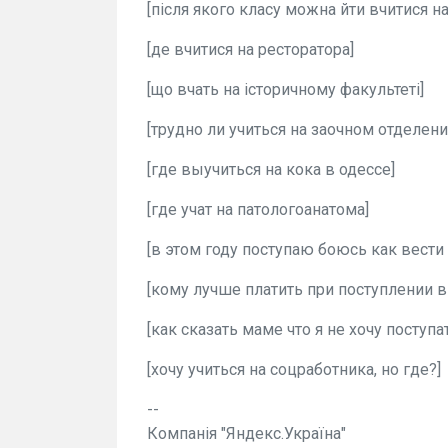
[після якого класу можна йти вчитися н
[де вчитися на ресторатора]
[що вчать на історичному факультеті]
[трудно ли учиться на заочном отделени
[где выучиться на кока в одессе]
[где учат на патологоанатома]
[в этом году поступаю боюсь как вести 
[кому лучше платить при поступлении в
[как сказать маме что я не хочу поступа
[хочу учиться на соцработника, но где?]
--
Компанія "Яндекс.Україна"