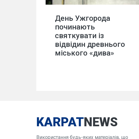
День Ужгорода
починають
святкувати із
відвідин древнього
міського «дива»
KARPAT
NEWS
Використання будь-яких матеріалів, що