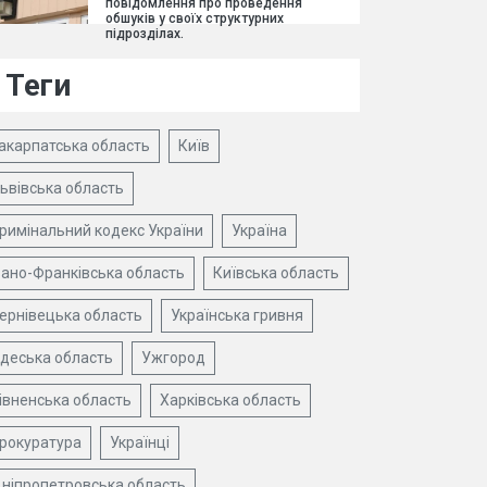
повідомлення про проведення
обшуків у своїх структурних
підрозділах.
Теги
акарпатська область
Київ
ьвівська область
римінальний кодекс України
Україна
вано-Франківська область
Київська область
ернівецька область
Українська гривня
деська область
Ужгород
івненська область
Харківська область
рокуратура
Українці
ніпропетровська область