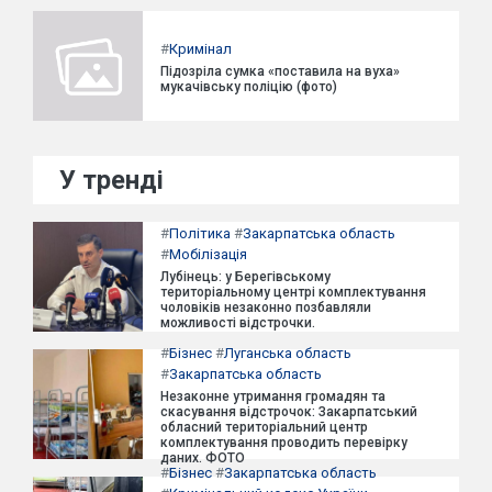
#
Кримінал
Підозріла сумка «поставила на вуха»
мукачівську поліцію (фото)
У тренді
#
Політика
#
Закарпатська область
#
Мобілізація
Лубінець: у Берегівському
територіальному центрі комплектування
чоловіків незаконно позбавляли
можливості відстрочки.
#
Бізнес
#
Луганська область
#
Закарпатська область
Незаконне утримання громадян та
скасування відстрочок: Закарпатський
обласний територіальний центр
комплектування проводить перевірку
даних. ФОТО
#
Бізнес
#
Закарпатська область