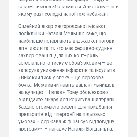
соком лимона або компоти. Алкоголь – ні в
якому разі, солодкі напої теж небажані.
Сімейний лікар Ужгородської міської
поліклініки Наталія Мельник каже, що
найбільше потерпають від жаркої погоди
літні люди та
ті, хто має серцево-судинні
захворювання. Для них конт¬роль
артеріального тиску є обов’язковим – це
запорука уникнення інфарктів та інсультів.
«Високий тиск у спеку – це порохова
бочка. Можливий навіть варіант «вийшов
на вулицю – і впав». Тому обов’язково
відвідайте лікаря для коригування терапії.
Заодно отримаєте рецепт для придбання
препаратів від гіпертонії на пільгових
умовах – держава ж фінансує відповідну
програму», – нагадує Наталія Богданівна.