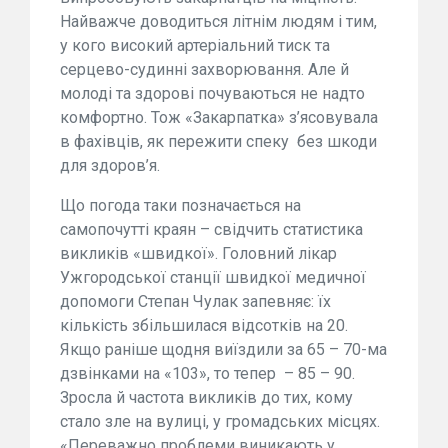
Найважче доводиться літнім людям і тим,
у кого високий артеріальний тиск та
серцево-судинні захворювання. Але й
молоді та здорові почуваються не надто
комфортно. Тож «Закарпатка» з’ясовувала
в фахівців, як пережити спеку
без шкоди
для здоров’я.
Що погода таки позначається на
самопочутті краян – свідчить статистика
викликів «швидкої». Головний лікар
Ужгородської станції швидкої медичної
допомоги Степан Чулак запевняє: їх
кількість збільшилася відсотків на 20.
Якщо раніше щодня виїздили за 65 – 70-ма
дзвінками на «103», то тепер
– 85 – 90.
Зросла й частота викликів до тих, кому
стало зле на вулиці, у громадських місцях.
«Переважно проблеми виникають у