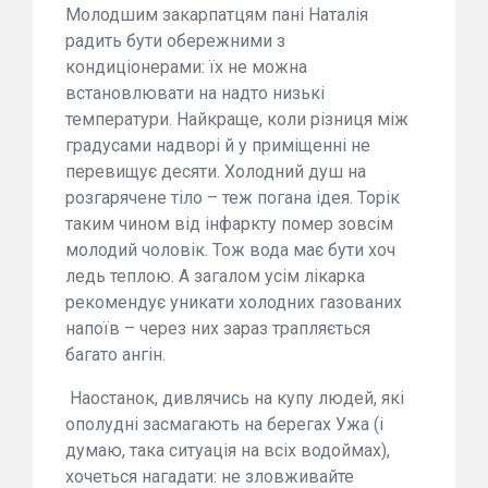
Молодшим закарпатцям пані Наталія
радить бути обережними з
кондиціонерами: їх не можна
встановлювати на надто низькі
температури. Найкраще, коли різниця між
градусами надворі й у приміщенні не
перевищує десяти. Холодний душ на
розгарячене тіло – теж погана ідея. Торік
таким чином від інфаркту помер зовсім
молодий чоловік. Тож вода має бути хоч
ледь теплою. А загалом усім лікарка
рекомендує уникати холодних газованих
напоїв – через них зараз трапляється
багато ангін.
Наостанок, дивлячись на купу людей, які
ополудні засмагають на берегах Ужа (і
думаю, така ситуація на всіх водоймах),
хочеться нагадати: не зловживайте