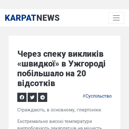
KARPAT
NEWS
Через спеку викликів
«швидкої» в Ужгороді
побільшало на 20
відсотків
#
Суспільство
Страждають, в основному, гіпертоніки.
Екстремально високі температури
випробовують закарпатців на міцність.