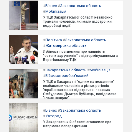
#
Бізнес
#
Закарпатська область
#
Мобілізація
У ТЦК Закарпатської області незаконно
тримали чоловіків, які мали відстрочки:
подробиці події.
#
Політика
#
Закарпатська область
#
Житомирська область
Лубінець повідомляє про наявність
"сотень заручників" з відтермінуваннями в
Берегівському ТЦК.
#
Закарпатська область
#
Мобілізація
#
Військовозобов'язаний
У ТЦК в Закарпатті "одним натисканням"
позбавляли чоловіків з різних регіонів
України законних відстрочок, - заявив
Омбудсман Дмитро Лубінець, повідомляє
"Рівне Вечірнє".
#
Бізнес
#
Закарпатська область
#
Ужгород
У Закарпатській області оголосили про
штормове попередження.