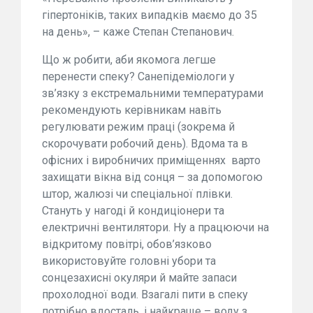
гіпертоніків, таких випадків маємо до 35
на день», – каже Степан Степанович.
Що ж робити, аби якомога легше
перенести спеку? Санепідеміологи у
зв’язку з екстремальними температурами
рекомендують керівникам навіть
регулювати режим праці (зокрема й
скорочувати робочий день). Вдома та в
офісних і виробничих приміщеннях
варто
захищати вікна від сонця – за допомогою
штор, жалюзі чи спеціальної плівки.
Стануть у нагоді й кондиціонери та
електричні вентилятори. Ну а працюючи на
відкритому повітрі, обов’язково
використовуйте головні убори та
сонцезахисні окуляри й майте запаси
прохолодної води. Взагалі пити в спеку
потрібно вдосталь, і найкраще – воду з