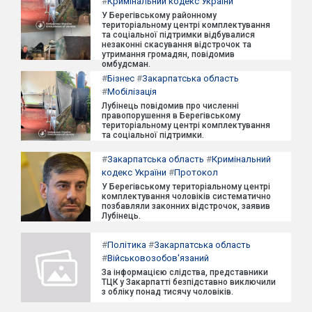
#
Кримінальний кодекс України
У Берегівському районному
територіальному центрі комплектування
та соціальної підтримки відбувалися
незаконні скасування відстрочок та
утримання громадян, повідомив
омбудсман.
#
Бізнес
#
Закарпатська область
#
Мобілізація
Лубінець повідомив про численні
правопорушення в Берегівському
територіальному центрі комплектування
та соціальної підтримки.
#
Закарпатська область
#
Кримінальний
кодекс України
#
Протокол
У Берегівському територіальному центрі
комплектування чоловіків систематично
позбавляли законних відстрочок, заявив
Лубінець.
#
Політика
#
Закарпатська область
#
Військовозобов'язаний
За інформацією слідства, представники
ТЦК у Закарпатті безпідставно виключили
з обліку понад тисячу чоловіків.