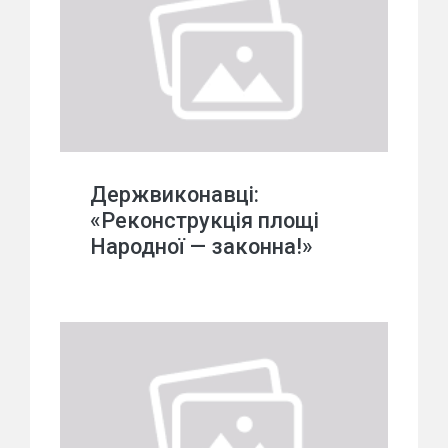
Держвиконавці:
«Реконструкція площі
Народної — законна!»