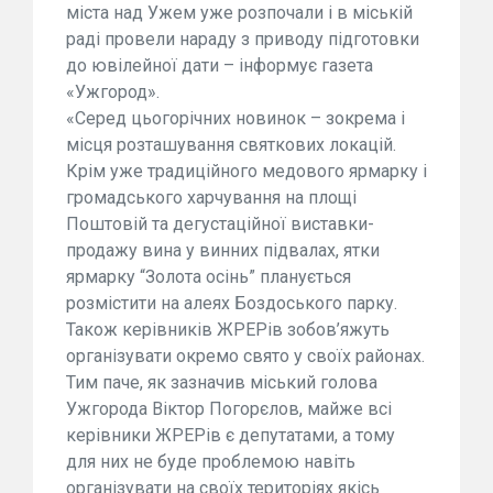
міста над Ужем уже розпочали і в міській
раді провели нараду з приводу підготовки
до ювілейної дати – інформує газета
«Ужгород».
«Серед цьогорічних новинок – зокрема і
місця розташування святкових локацій.
Крім уже традиційного медового ярмарку і
громадського харчування на площі
Поштовій та дегустаційної виставки-
продажу вина у винних підвалах, ятки
ярмарку “Золота осінь” планується
розмістити на алеях Боздоського парку.
Також керівників ЖРЕРів зобов’яжуть
організувати окремо свято у своїх районах.
Тим паче, як зазначив міський голова
Ужгорода Віктор Погорєлов, майже всі
керівники ЖРЕРів є депутатами, а тому
для них не буде проблемою навіть
організувати на своїх територіях якісь