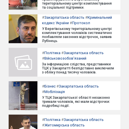
територіальному центрі комплектування
та соціальної підтримки.
#
Закарпатська область
#
Кримінальний
кодекс України
#
Протокол
У Берегівському територіальному центрі
комплектування чоловіків систематично
позбавляли законних відстрочок, заявив
Лубінець.
#
Політика
#
Закарпатська область
#
Військовозобов'язаний
За інформацією слідства, представники
ТЦК у Закарпатті безпідставно виключили
з обліку понад тисячу чоловіків.
#
Бізнес
#
Закарпатська область
#
Мобілізація
У ТЦК Закарпатської області незаконно
тримали чоловіків, які мали відстрочки:
подробиці події.
#
Політика
#
Закарпатська область
#
Житомирська область