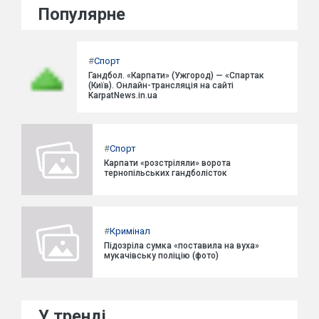
Популярне
#
Спорт
Гандбол. «Карпати» (Ужгород) — «Спартак
(Київ). Онлайн-трансляція на сайті
KarpatNews.in.ua
#
Спорт
Карпати «розстріляли» ворота
тернопільських гандболісток
#
Кримінал
Підозріла сумка «поставила на вуха»
мукачівську поліцію (фото)
У тренді