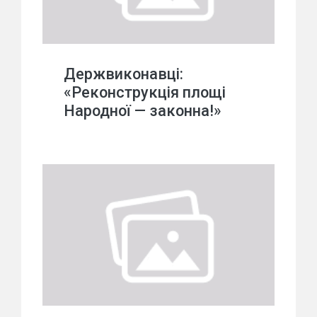
Держвиконавці:
«Реконструкція площі
Народної — законна!»