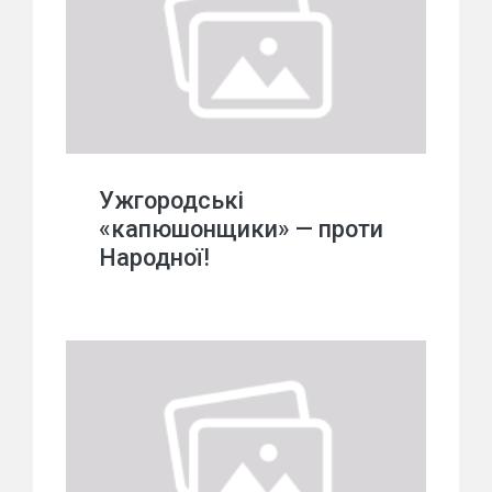
Ужгородські
«капюшонщики» — проти
Народної!