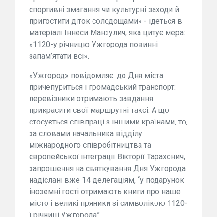
спортивні змагання чи культурні заходи й
пригостити діток солодощами» - ідеться в
матеріалі Іннеси Манзулич, яка цитує мера:
«1120-у річницю Ужгорода повинні
запам’ятати всі».
«Ужгород» повідомляє: до Дня міста
причепуриться і громадський транспорт:
перевізники отримають завдання
прикрасити свої маршрутні таксі. А що
стосується співпраці з іншими країнами, то,
за словами начальника відділу
міжнародного співробітництва та
європейської інтеграції Вікторії Тарахонич,
запрошення на святкування Дня Ужгорода
надіслані вже 14 делегаціям, “у подарунок
іноземні гості отримають книги про наше
місто і великі пряники зі символікою 1120-
ї річниці Ужгорода”.