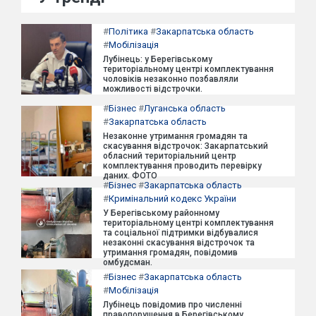
#
Політика
#
Закарпатська область
#
Мобілізація
Лубінець: у Берегівському
територіальному центрі комплектування
чоловіків незаконно позбавляли
можливості відстрочки.
#
Бізнес
#
Луганська область
#
Закарпатська область
Незаконне утримання громадян та
скасування відстрочок: Закарпатський
обласний територіальний центр
комплектування проводить перевірку
даних. ФОТО
#
Бізнес
#
Закарпатська область
#
Кримінальний кодекс України
У Берегівському районному
територіальному центрі комплектування
та соціальної підтримки відбувалися
незаконні скасування відстрочок та
утримання громадян, повідомив
омбудсман.
#
Бізнес
#
Закарпатська область
#
Мобілізація
Лубінець повідомив про численні
правопорушення в Берегівському