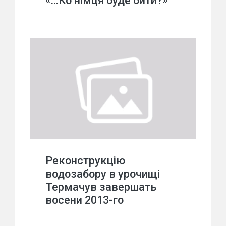
«…Ко німця буде бити?»
Реконструкцію
водозабору в урочищі
Термачув завершать
восени 2013-го