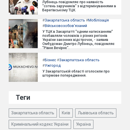
Лубінець повідомляє про наявність
"сотень заручників" з відтермінуваннями в
Берегівському ТЦК.
#
Закарпатська область
#
Мобілізація
#
Військовозобов'язаний
У ТЦК в Закарпатті "одним натисканням"
позбавляли чоловіків з різних регіонів
України законних відстрочок, - заявив
Омбудсман Дмитро Лубінець, повідомляє
"Рівне Вечірнє".
#
Бізнес
#
Закарпатська область
#
Ужгород
У Закарпатській області оголосили про
штормове попередження.
Теги
Закарпатська область
Київ
Львівська область
Кримінальний кодекс України
Україна