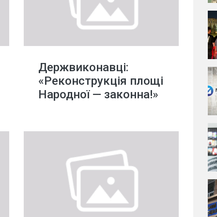
Держвиконавці:
«Реконструкція площі
Народної — законна!»