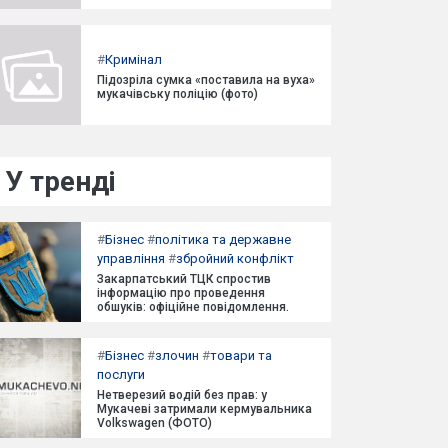
#
Кримінал
Підозріла сумка «поставила на вуха»
мукачівську поліцію (фото)
У тренді
#
Бізнес
#
політика та державне
управління
#
збройний конфлікт
Закарпатський ТЦК спростив
інформацію про проведення
обшуків: офіційне повідомлення.
#
Бізнес
#
злочин
#
товари та
послуги
Нетверезий водій без прав: у
Мукачеві затримали кермувальника
Volkswagen (ФОТО)