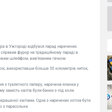
ора в Ужгороді відбувся парад наречених.
 справив фурор на традиційному параді в
ровим шлейфом, вив'язаним гачком.
 рік, використавши більше 30 кілометрів ниток,
ня з туалетного паперу, наречена-ялинка у
ому замість квітів були банки з-під коли.
икрашеної квітами. Одна з наречених хотіла бути
 з парасольки.