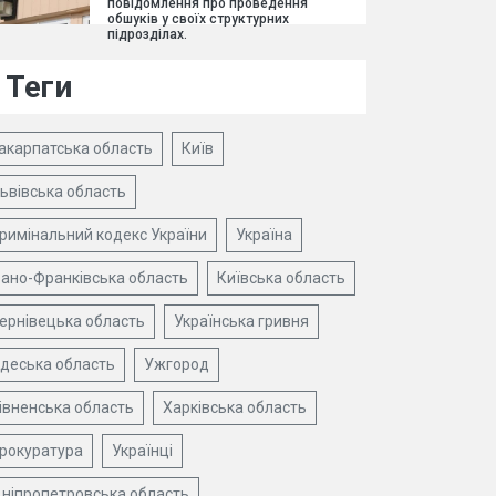
повідомлення про проведення
обшуків у своїх структурних
підрозділах.
Теги
акарпатська область
Київ
ьвівська область
римінальний кодекс України
Україна
вано-Франківська область
Київська область
ернівецька область
Українська гривня
деська область
Ужгород
івненська область
Харківська область
рокуратура
Українці
ніпропетровська область