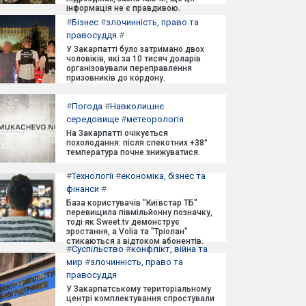
інформація не є правдивою.
#
Бізнес
#
злочинність, право та
правосуддя
#
У Закарпатті було затримано двох
чоловіків, які за 10 тисяч доларів
організовували переправлення
призовників до кордону.
#
Погода
#
Навколишнє
середовище
#
метеорологія
На Закарпатті очікується
похолодання: після спекотних +38°
температура почне знижуватися.
#
Технології
#
економіка, бізнес та
фінанси
#
База користувачів "Київстар ТБ"
перевищила півмільйонну позначку,
тоді як Sweet.tv демонструє
зростання, а Volia та "Тріолан"
стикаються з відтоком абонентів.
#
Суспільство
#
конфлікт, війна та
мир
#
злочинність, право та
правосуддя
У Закарпатському територіальному
центрі комплектування спростували