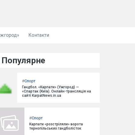
Ужгород»
Контакти
Популярне
#
Спорт
Гандбол. «Карпати» (Ужгород) —
«Спартак (Київ). Онлайн-трансляція на
сайті KarpatNews.in.ua
#
Спорт
Карпати «розстріляли» ворота
тернопільських гандболісток