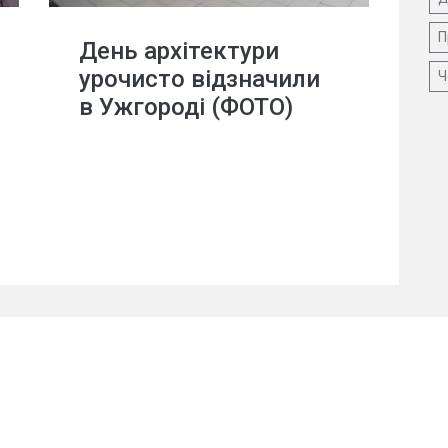
П
День архітектури
урочисто відзначили
Ч
в Ужгороді (ФОТО)