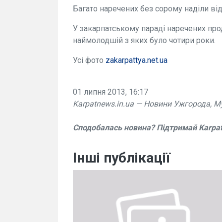
Багато наречених без сорому наділи від
У закарпатському параді наречених про
наймолодшій з яких було чотири роки.
Усі фото
zakarpattya.net.ua
01 липня 2013, 16:17
Karpatnews.in.ua — Новини Ужгорода, М
Сподобалась новина? Підтримай Karpa
Інші публікації