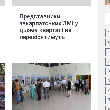
Представники
закарпатських ЗМІ у
цьому кварталі не
З
перевірятимуть
Л
К
І
Ч
О
Р
П
Д