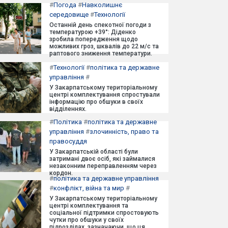
#
Погода
#
Навколишнє
середовище
#
Технології
Останній день спекотної погоди з
температурою +39°: Діденко
зробила попередження щодо
можливих гроз, шквалів до 22 м/с та
раптового зниження температури.
#
Технології
#
політика та державне
управління
#
У Закарпатському територіальному
центрі комплектування спростували
інформацію про обшуки в своїх
відділеннях.
#
Політика
#
політика та державне
управління
#
злочинність, право та
правосуддя
У Закарпатській області були
затримані двоє осіб, які займалися
незаконним переправленням через
кордон.
#
політика та державне управління
#
конфлікт, війна та мир
#
У Закарпатському територіальному
центрі комплектування та
соціальної підтримки спростовують
чутки про обшуки у своїх
підрозділах, зазначаючи, що ця