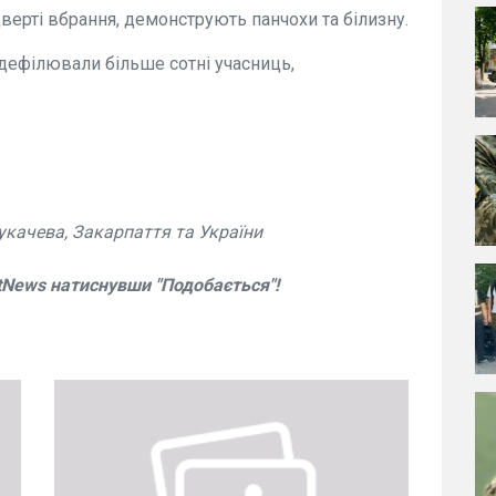
верті вбрання, демонструють панчохи та білизну.
дефілювали більше сотні учасниць,
укачева, Закарпаття та України
tNews натиснувши "Подобається"!