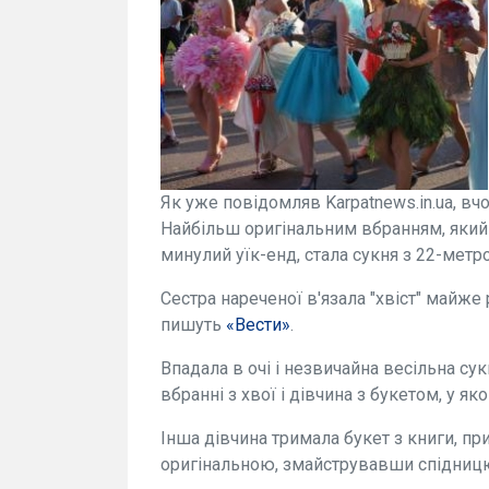
Як уже повідомляв Karpatnews.in.ua, вч
Найбільш оригінальним вбранням, який
минулий уїк-енд, стала сукня з 22-мет
Сестра нареченої в'язала "хвіст" майже
пишуть
«Вести»
.
Впадала в очі і незвичайна весільна сук
вбранні з хвої і дівчина з букетом, у як
Інша дівчина тримала букет з книги, пр
оригінальною, змайструвавши спідницю