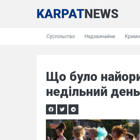
KARPAT
NEWS
Суспільство
Надзвичайне
Кримі
Що було найори
недільний день