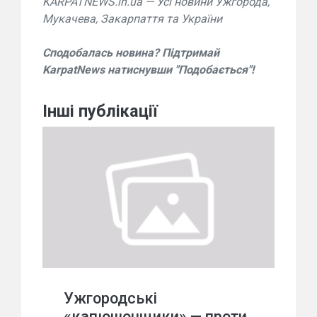
KARPATNEWS.in.ua — Усі новини Ужгорода,
Мукачева, Закарпаття та України
Сподобалась новина? Підтримай
KarpatNews натиснувши "Подобається"!
Інші публікації
Ужгородські
«капюшонщики» — проти