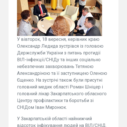
У вівторок, 18 вересня, керівник краю
Олександр Ледида зустрівся із головою
Держслужби України з питань протидії
ВІЛ-інфекції/СНІДу та інших соціально
небезпечних захворювань Тетяною
Александріною та її заступницею Оленою
Єщенко. На зустрічі також були присутні
головний медик області Роман Шніцер і
головний лікар Закарпатського обласного
Центру профілактики та боротьби зі
СНІДом Іван Миронюк.
У Закарпатській області найнижчий
відсоток інфікування людей на ВІЛ/СНІД.