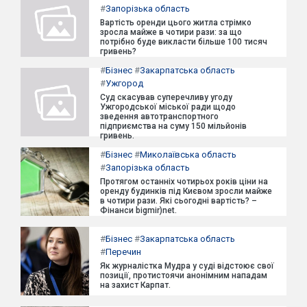
#
Запорізька область
Вартість оренди цього житла стрімко
зросла майже в чотири рази: за що
потрібно буде викласти більше 100 тисяч
гривень?
#
Бізнес
#
Закарпатська область
#
Ужгород
Суд скасував суперечливу угоду
Ужгородської міської ради щодо
зведення автотранспортного
підприємства на суму 150 мільйонів
гривень.
#
Бізнес
#
Миколаївська область
#
Запорізька область
Протягом останніх чотирьох років ціни на
оренду будинків під Києвом зросли майже
в чотири рази. Які сьогодні вартість? –
Фінанси bigmir)net.
#
Бізнес
#
Закарпатська область
#
Перечин
Як журналістка Мудра у суді відстоює свої
позиції, протистоячи анонімним нападам
на захист Карпат.