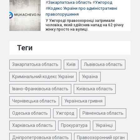
#
Закарпатська область
#
Ужгород
#
Кодекс України про адміністративні
правопорушення
У Ужгороді правоохоронці затримали
чоловіка, який здійснив напад на 62-річну
жінку просто на вулиці.
Теги
Закарпатська область
Київ
Львівська область
Кримінальний кодекс України
Україна
Івано-Франківська область
Київська область
Чернівецька область
Українська гривня
Одеська область
Ужгород
Рівненська область
Харківська область
Прокуратура
Українці
Дніпропетровська область
Правоохоронний орган