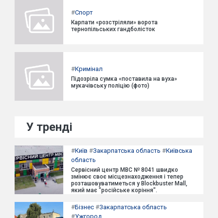
#
Спорт
Карпати «розстріляли» ворота
тернопільських гандболісток
#
Кримінал
Підозріла сумка «поставила на вуха»
мукачівську поліцію (фото)
У тренді
#
Київ
#
Закарпатська область
#
Київська
область
Сервісний центр МВС № 8041 швидко
змінює своє місцезнаходження і тепер
розташовуватиметься у Blockbuster Mall,
який має "російське коріння".
#
Бізнес
#
Закарпатська область
#
Ужгород