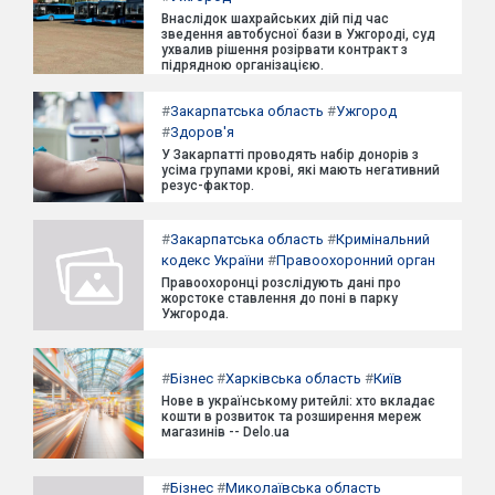
Внаслідок шахрайських дій під час
зведення автобусної бази в Ужгороді, суд
ухвалив рішення розірвати контракт з
підрядною організацією.
#
Закарпатська область
#
Ужгород
#
Здоров'я
У Закарпатті проводять набір донорів з
усіма групами крові, які мають негативний
резус-фактор.
#
Закарпатська область
#
Кримінальний
кодекс України
#
Правоохоронний орган
Правоохоронці розслідують дані про
жорстоке ставлення до поні в парку
Ужгорода.
#
Бізнес
#
Харківська область
#
Київ
Нове в українському ритейлі: хто вкладає
кошти в розвиток та розширення мереж
магазинів -- Delo.ua
#
Бізнес
#
Миколаївська область