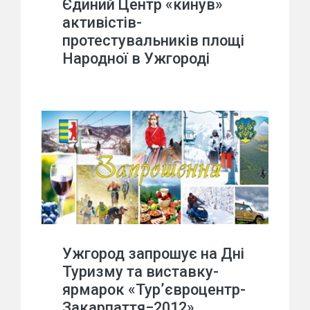
Єдиний Центр «кинув»
активістів-
протестувальників площі
Народної в Ужгороді
Ужгород запрошує на Дні
Туризму та виставку-
ярмарок «Тур’євроцентр-
Закарпаття−2012»