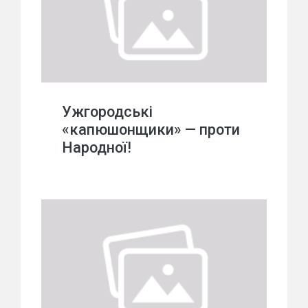
Ужгородські
«капюшонщики» — проти
Народної!