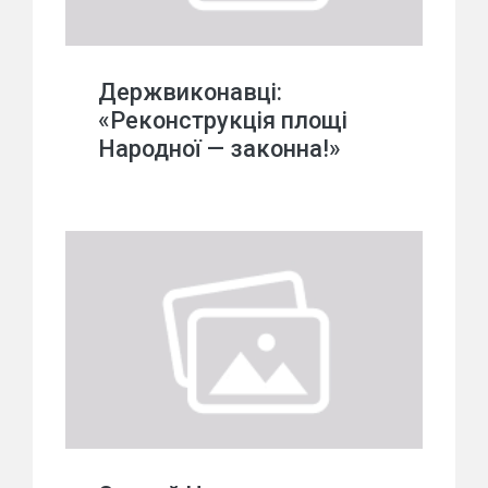
Держвиконавці:
«Реконструкція площі
Народної — законна!»