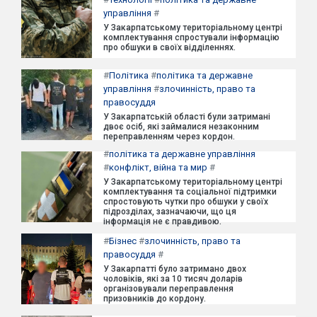
управління
#
У Закарпатському територіальному центрі
комплектування спростували інформацію
про обшуки в своїх відділеннях.
#
Політика
#
політика та державне
управління
#
злочинність, право та
правосуддя
У Закарпатській області були затримані
двоє осіб, які займалися незаконним
переправленням через кордон.
#
політика та державне управління
#
конфлікт, війна та мир
#
У Закарпатському територіальному центрі
комплектування та соціальної підтримки
спростовують чутки про обшуки у своїх
підрозділах, зазначаючи, що ця
інформація не є правдивою.
#
Бізнес
#
злочинність, право та
правосуддя
#
У Закарпатті було затримано двох
чоловіків, які за 10 тисяч доларів
організовували переправлення
призовників до кордону.