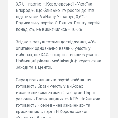
3,7% - партію Н.Королевської «Україна -
Вперед!». Ще близько 1% респондентів
підтримали б «Нашу Україну», 0,6% -
Радикальну партію О.Ляшка. Решту партій -
понад 2%, не визначились - 16,6%.
Згідно з результатами дослідження, 40%
опитаних однозначно взяли б участь у
виборах, ще 34% - скоріше взяли б участь.
Найвищий рівень мобілізації фіксується на
Заході та в Центрі.
Серед прихильників партій найбільшу
готовність брати участь у виборах
висловили симпатики «Свободи», Партії
регіонів, «Батьківщини» та КПУ. Найнижча
готовність - серед «невизначених» та
прихильників партії Н.Королевської
«Україна - Вперед!».