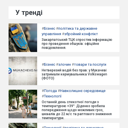
У тренді
#
Бізнес
#
політика та державне
управління
#
збройний конфлікт
Закарпатський ТЦК спростив інформацію
про проведення обшуків: офіційне
повідомлення.
#
Бізнес
#
злочин
#
товари та послуги
Нетверезий водій без прав: у Мукачеві
затримали кермувальника Volkswagen
(ФОТО)
#
Погода
#
Навколишнє середовище
#
Технології
Останній день спекотної погоди з
температурою +39°: Діденко зробила
попередження щодо можливих гроз,
шквалів до 22 м/с та раптового зниження
температури.
#
Технології
#
політика та державне