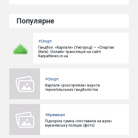
Популярне
#
Спорт
Гандбол. «Карпати» (Ужгород) — «Спартак
(Київ). Онлайн-трансляція на сайті
KarpatNews.in.ua
#
Спорт
Карпати «розстріляли» ворота
тернопільських гандболісток
#
Кримінал
Підозріла сумка «поставила на вуха»
мукачівську поліцію (фото)