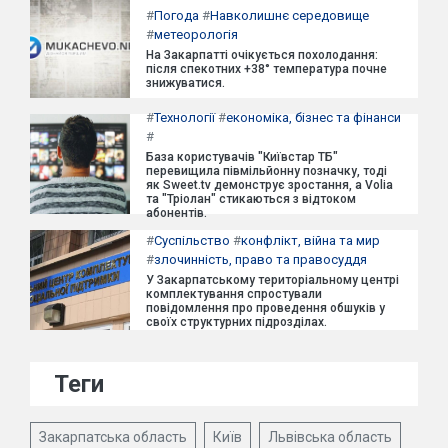
#
Погода
#
Навколишнє середовище
#
метеорологія
На Закарпатті очікується похолодання:
після спекотних +38° температура почне
знижуватися.
#
Технології
#
економіка, бізнес та фінанси
#
База користувачів "Київстар ТБ"
перевищила півмільйонну позначку, тоді
як Sweet.tv демонструє зростання, а Volia
та "Тріолан" стикаються з відтоком
абонентів.
#
Суспільство
#
конфлікт, війна та мир
#
злочинність, право та правосуддя
У Закарпатському територіальному центрі
комплектування спростували
повідомлення про проведення обшуків у
своїх структурних підрозділах.
Теги
Закарпатська область
Київ
Львівська область