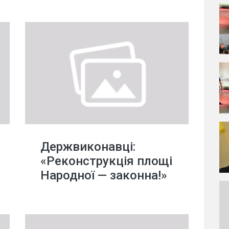
Держвиконавці:
«Реконструкція площі
Народної — законна!»