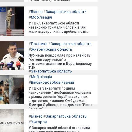
#
Бізнес
#
Закарпатська область
#
Мобілізація
У ТЦК Закарпатської області
незаконно тримали чоловіків, які
мали відстрочки: подробиці події.
#
Політика
#
Закарпатська область
#
Житомирська область
Лубінець повідомляє про наявність
"сотень заручників" з
відтермінуваннями в Берегівському
ТЦК.
#
Закарпатська область
#
Мобілізація
#
Військовозобов'язаний
У ТЦК в Закарпатті "одним
натисканням" позбавляли чоловіків
з різних регіонів України законних
відстрочок, - заявив Омбудсман
Дмитро Лубінець, повідомляє "Рівне
Вечірнє".
#
Бізнес
#
Закарпатська область
#
Ужгород
У Закарпатській області оголосили