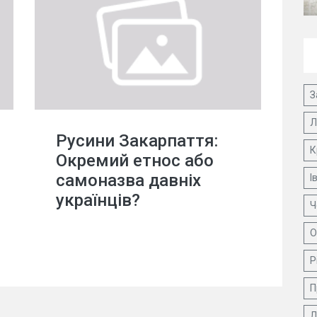
З
Л
Русини Закарпаття:
К
Окремий етнос або
самоназва давніх
І
українців?
Ч
О
Р
П
Д