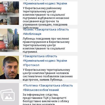
#
Кримінальний кодекс України
У Берегівському районному
територіальному центрі
комплектування та соціальної
підтримки відбувалися незаконні
скасування відстрочок та
утримання громадян, повідомив
омбудсман.
#
Бізнес
#
Закарпатська область
#
Мобілізація
Лубінець повідомив про численні
правопорушення в Берегівському
територіальному центрі
комплектування та соціальної
підтримки.
#
Закарпатська область
#
Кримінальний кодекс України
#
Протокол
У Берегівському територіальному
центрі комплектування чоловіків
систематично позбавляли законних
відстрочок, заявив Лубінець.
#
Політика
#
Закарпатська область
#
Військовозобов'язаний
За інформацією слідства,
представники ТЦК у Закарпатті
безпідставно виключили з обліку
понад тисячу чоловіків.