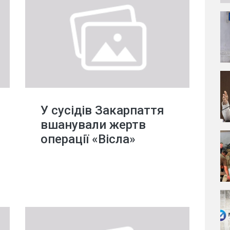
У сусідів Закарпаття
вшанували жертв
операції «Вісла»