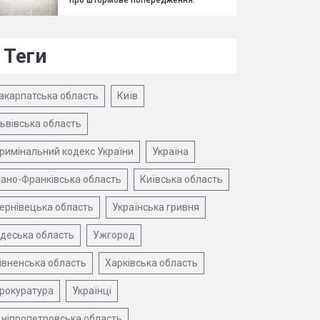
про штормове попередження.
Теги
акарпатська область
Київ
ьвівська область
римінальний кодекс України
Україна
вано-Франківська область
Київська область
ернівецька область
Українська гривня
деська область
Ужгород
івненська область
Харківська область
рокуратура
Українці
ніпропетровська область