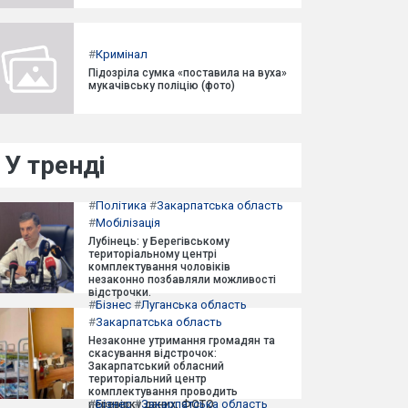
#
Кримінал
Підозріла сумка «поставила на вуха»
мукачівську поліцію (фото)
У тренді
#
Політика
#
Закарпатська область
#
Мобілізація
Лубінець: у Берегівському
територіальному центрі
комплектування чоловіків
незаконно позбавляли можливості
відстрочки.
#
Бізнес
#
Луганська область
#
Закарпатська область
Незаконне утримання громадян та
скасування відстрочок:
Закарпатський обласний
територіальний центр
комплектування проводить
#
Бізнес
#
Закарпатська область
перевірку даних. ФОТО