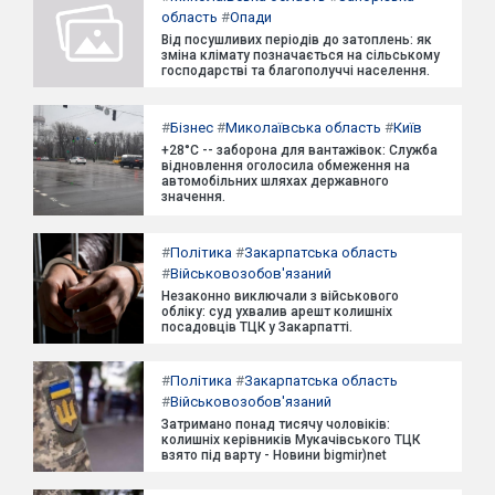
область
#
Опади
Від посушливих періодів до затоплень: як
зміна клімату позначається на сільському
господарстві та благополуччі населення.
#
Бізнес
#
Миколаївська область
#
Київ
+28°C -- заборона для вантажівок: Служба
відновлення оголосила обмеження на
автомобільних шляхах державного
значення.
#
Політика
#
Закарпатська область
#
Військовозобов'язаний
Незаконно виключали з військового
обліку: суд ухвалив арешт колишніх
посадовців ТЦК у Закарпатті.
#
Політика
#
Закарпатська область
#
Військовозобов'язаний
Затримано понад тисячу чоловіків:
колишніх керівників Мукачівського ТЦК
взято під варту - Новини bigmir)net