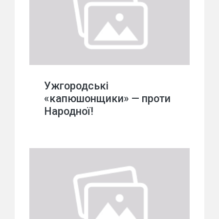
Ужгородські
«капюшонщики» — проти
Народної!