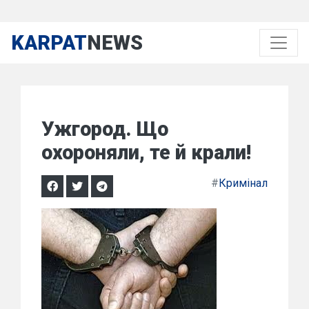
KARPAT
NEWS
Ужгород. Що
охороняли, те й крали!
#
Кримінал