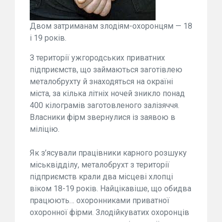
Двом затриманам злодіям-охоронцям — 18
і 19 років.
З території ужгородських приватних
підприємств, що займаються заготівлею
металобрухту й знаходяться на окраїні
міста, за кілька літніх ночей зникло понад
400 кілограмів заготовленого залізяччя.
Власники фірм звернулися із заявою в
міліцію.
Як з’ясували працівники карного розшуку
міськвідділу, металобрухт з території
підприємств крали два місцеві хлопці
віком 18-19 років. Найцікавіше, що обидва
працюють… охоронниками приватної
охоронної фірми. Злодійкуватих охоронців