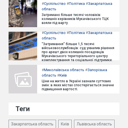
#
Суспільство
#
Політика
#
Закарпатська
область
Затримано більше тисячі чоловіків:
колишніх керівників Мукачівського ТЦК
взяли під варту.
#
Суспільство
#
Політика
#
Закарпатська
область
"Затримання" більше 1,5 тисячі
військовослужбовців: суд ухвалив рішення
про арешт двох колишніх посадовців
Мукачівського територіального центру
комплектування та соціальної підтримки.
#
Миколаївська область
#
Запорізька
область
#
Київ
Ціни на житло в Україні зазнали суттєвих
змін: в яких містах спостерігається значне
підвищення вартості.
Теги
Закарпатська область
Київ
Львівська область