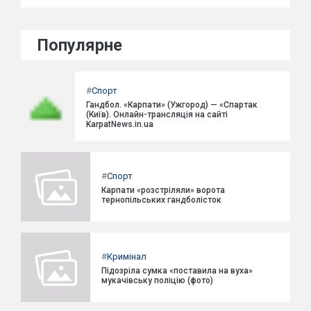
Популярне
#
Спорт
Гандбол. «Карпати» (Ужгород) — «Спартак
(Київ). Онлайн-трансляція на сайті
KarpatNews.in.ua
#
Спорт
Карпати «розстріляли» ворота
тернопільських гандболісток
#
Кримінал
Підозріла сумка «поставила на вуха»
мукачівську поліцію (фото)