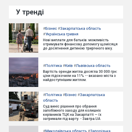
У тренді
#
Бізнес
#
Закарпатська область
#
Українська гривня
Нові виплати для батьків: можливість
отримувати фінансову допомогу щомісяця
до досягнення дитиною трирічного віку.
#
Політика
#
Київ
#
Львівська область
Вартість оренди житла досягла 30 000 грн:
ціни підскочили на 11% -- вказано міста з
найдоступнішим житлом.
#
Політика
#
Бізнес
#
Закарпатська
область
Суд виніс рішення про обрання
запобіжного заходу для колишніх
керівників ТЦК на Закарпатті — їх
затримали під варту. - Завтра.UA
#
Миколаївська область
#
Запорізька