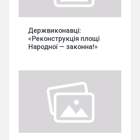
Держвиконавці:
«Реконструкція площі
Народної — законна!»