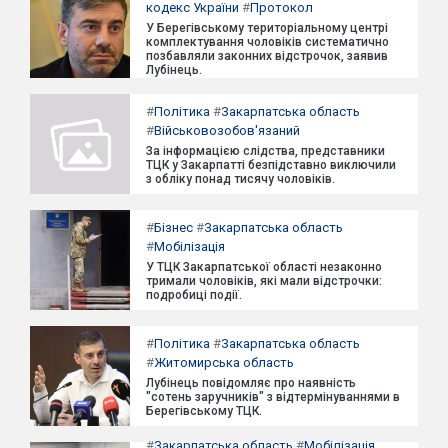
кодекс України
#
Протокол
У Берегівському територіальному центрі
комплектування чоловіків систематично
позбавляли законних відстрочок, заявив
Лубінець.
#
Політика
#
Закарпатська область
#
Військовозобов'язаний
За інформацією слідства, представники
ТЦК у Закарпатті безпідставно виключили
з обліку понад тисячу чоловіків.
#
Бізнес
#
Закарпатська область
#
Мобілізація
У ТЦК Закарпатської області незаконно
тримали чоловіків, які мали відстрочки:
подробиці події.
#
Політика
#
Закарпатська область
#
Житомирська область
Лубінець повідомляє про наявність
"сотень заручників" з відтермінуваннями в
Берегівському ТЦК.
#
Закарпатська область
#
Мобілізація