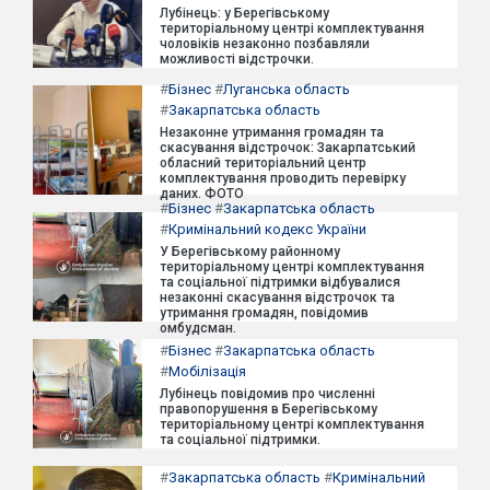
Лубінець: у Берегівському
територіальному центрі комплектування
чоловіків незаконно позбавляли
можливості відстрочки.
#
Бізнес
#
Луганська область
#
Закарпатська область
Незаконне утримання громадян та
скасування відстрочок: Закарпатський
обласний територіальний центр
комплектування проводить перевірку
даних. ФОТО
#
Бізнес
#
Закарпатська область
#
Кримінальний кодекс України
У Берегівському районному
територіальному центрі комплектування
та соціальної підтримки відбувалися
незаконні скасування відстрочок та
утримання громадян, повідомив
омбудсман.
#
Бізнес
#
Закарпатська область
#
Мобілізація
Лубінець повідомив про численні
правопорушення в Берегівському
територіальному центрі комплектування
та соціальної підтримки.
#
Закарпатська область
#
Кримінальний