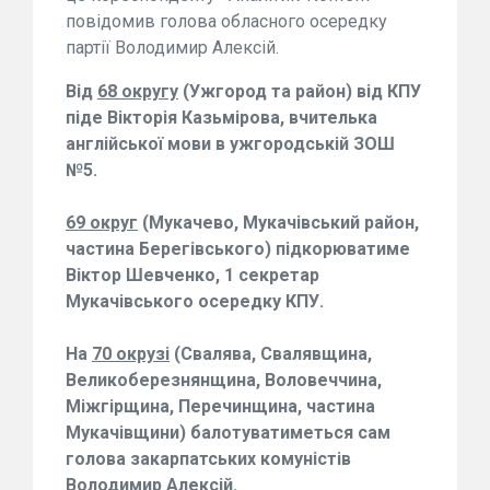
повідомив голова обласного осередку
партії Володимир Алексій.
Від
68 округу
(Ужгород та район) від КПУ
піде
Вікторія Казьмірова
, вчителька
англійської мови в ужгородській ЗОШ
№5.
69 округ
(Мукачево, Мукачівський район,
частина Берегівського) підкорюватиме
Віктор Шевченко
, 1 секретар
Мукачівського осередку КПУ.
На
70 окрузі
(Свалява, Свалявщина,
Великоберезнянщина, Воловеччина,
Міжгірщина, Перечинщина, частина
Мукачівщини) балотуватиметься сам
голова закарпатських комуністів
Володимир Алексій
.