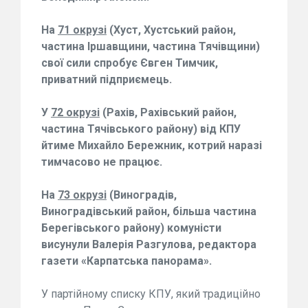
На
71 окрузі
(Хуст, Хустський район,
частина Іршавщини, частина Тячівщини)
свої сили спробує
Євген Тимчик
,
приватний підприємець.
У
72 окрузі
(Рахів, Рахівський район,
частина Тячівського району) від КПУ
йтиме
Михайло Бережник
, котрий наразі
тимчасово не працює.
На
73 окрузі
(Виноградів,
Виноградівський район, більша частина
Берегівського району) комуністи
висунули
Валерія Разгулова
, редактора
газети «Карпатська панорама».
У партійному списку КПУ, який традиційно