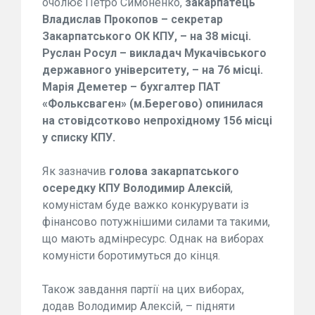
очолює Петро Симоненко,
закарпатець
Владислав Прокопов – секретар
Закарпатського ОК КПУ, – на 38 місці.
Руслан Росул – викладач Мукачівського
державного університету, – на 76 місці.
Марія Деметер – бухгалтер ПАТ
«Фольксваген» (м.Берегово)
опинилася
на стовідсотково непрохідному 156 місці
у списку КПУ.
Як зазначив
голова закарпатського
осередку КПУ
Володимир Алексій
,
комуністам буде важко конкурувати із
фінансово потужнішими силами та такими,
що мають адмінресурс. Однак на виборах
комуністи боротимуться до кінця.
Також завдання партії на цих виборах,
додав Володимир Алексій, – підняти