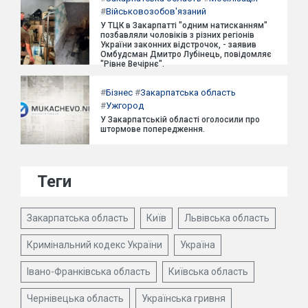
#
Військовозобов'язаний
У ТЦК в Закарпатті "одним натисканням"
позбавляли чоловіків з різних регіонів
України законних відстрочок, - заявив
Омбудсман Дмитро Лубінець, повідомляє
"Рівне Вечірнє".
#
Бізнес
#
Закарпатська область
#
Ужгород
У Закарпатській області оголосили про
штормове попередження.
Теги
Закарпатська область
Київ
Львівська область
Кримінальний кодекс України
Україна
Івано-Франківська область
Київська область
Чернівецька область
Українська гривня