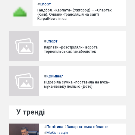
#
Спорт
Гандбол. «Карпати» (Ужгород) — «Спартак
(Київ). Онлайн-трансляція на сайті
KarpatNews.in.ua
#
Спорт
Карпати «розстріляли» ворота
тернопільських гандболісток
#
Кримінал
Підозріла сумка «поставила на вуха»
мукачівську поліцію (фото)
У тренді
#
Політика
#
Закарпатська область
#
Мобілізація