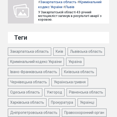
#
Закарпатська область
#
Кримінальний
кодекс України
#
Львів
У Закарпатській області 43-річний
мотоцикліст загинув в результаті аварії з
коровою.
Теги
Закарпатська область
Київ
Львівська область
Кримінальний кодекс України
Україна
Івано-Франківська область
Київська область
Чернівецька область
Українська гривня
Одеська область
Ужгород
Рівненська область
Харківська область
Прокуратура
Українці
Дніпропетровська область
Правоохоронний орган