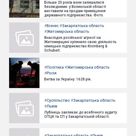
Більше 20 років вони залишалися
безлюдними: у Волинській області
виставили на продаж приміщення
державного підприємства. Фото.
#
Бізнес
#
Закарпатська область
#
Житомирська область
Внаслідок російської агресії на
Житомирщині зупинило свою діяльність
німецьке підприємство Kromberg &
Schubert.
#
Політика
#
Житомирська область
#
Росія
Битва за Україну. 1628 рік.
#
Суспільство
#
Закарпатська область
#
Львів
Лубінець закликає до всебічного аудиту
ОТЦК та СП у Закарпатській області.
#
Закарпатська область
#
Львів