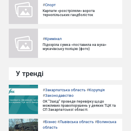
#
Спорт
Карпати «розстріляли» ворота
тернопільських гандболісток
#
Кримінал
Підозріла сумка «поставила на вуха»
мукачівську поліцію (фото)
У тренді
#
Закарпатська область
#
Корупція
#
Законодавство
ОК "Захід" проведе перевірку щодо
можливих правопорушень у деяких ТЦК та
СП Закарпатської області.
#
Бізнес
#
Львівська область
#
Волинська
область