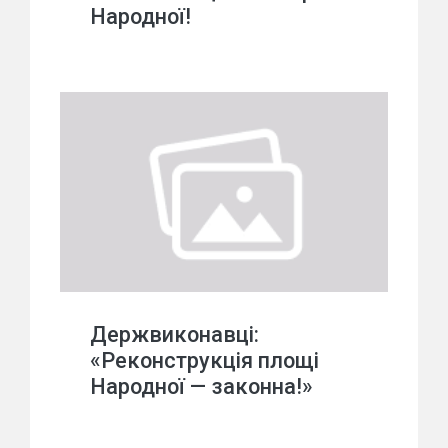
Народної!
Держвиконавці:
«Реконструкція площі
Народної — законна!»