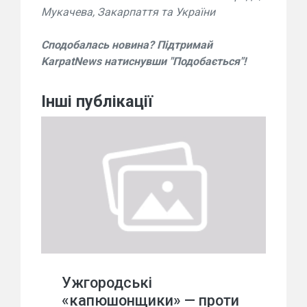
Мукачева, Закарпаття та України
Сподобалась новина? Підтримай
KarpatNews натиснувши "Подобається"!
Інші публікації
Ужгородські
«капюшонщики» — проти