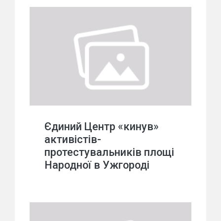
Єдиний Центр «кинув»
активістів-
протестувальників площі
Народної в Ужгороді