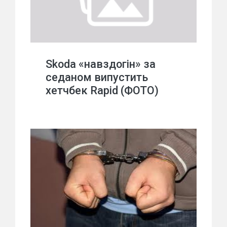
Skoda «навздогін» за
седаном випустить
хетчбек Rapid (ФОТО)