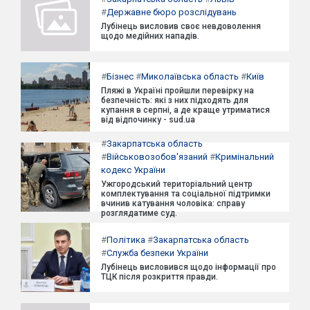
#
Державне бюро розслідувань
Лубінець висловив своє невдоволення
щодо медійних нападів.
#
Бізнес
#
Миколаївська область
#
Київ
Пляжі в Україні пройшли перевірку на
безпечність: які з них підходять для
купання в серпні, а де краще утриматися
від відпочинку - sud.ua
#
Закарпатська область
#
Військовозобов'язаний
#
Кримінальний
кодекс України
Ужгородський територіальний центр
комплектування та соціальної підтримки
вчинив катування чоловіка: справу
розглядатиме суд.
#
Політика
#
Закарпатська область
#
Служба безпеки України
Лубінець висловився щодо інформації про
ТЦК після розкриття правди.