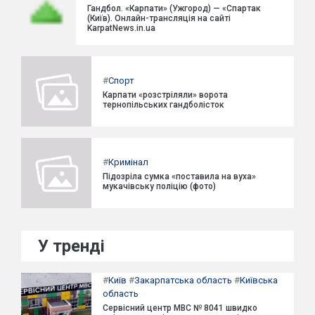
Гандбол. «Карпати» (Ужгород) — «Спартак
(Київ). Онлайн-трансляція на сайті
KarpatNews.in.ua
#
Спорт
Карпати «розстріляли» ворота
тернопільських гандболісток
#
Кримінал
Підозріла сумка «поставила на вуха»
мукачівську поліцію (фото)
У тренді
#
Київ
#
Закарпатська область
#
Київська
область
Сервісний центр МВС № 8041 швидко