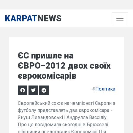
KARPAT
NEWS
ЄС пришле на
ЄВРО−2012 двох своїх
єврокомісарів
#
Політика
Європейський союз на чемпіонаті Європи з
футболу представлять два єврокомісара -
Януш Левандовські і Андрулла Вассіліу.
Про це повідомила сьогодні в Брюсселі
офіційний представник Єврокомісії Пія