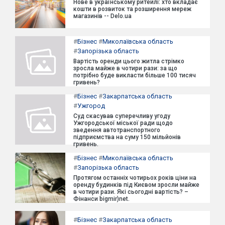
Нове в українському ритейлі: хто вкладає
кошти в розвиток та розширення мереж
магазинів -- Delo.ua
#
Бізнес
#
Миколаївська область
#
Запорізька область
Вартість оренди цього житла стрімко
зросла майже в чотири рази: за що
потрібно буде викласти більше 100 тисяч
гривень?
#
Бізнес
#
Закарпатська область
#
Ужгород
Суд скасував суперечливу угоду
Ужгородської міської ради щодо
зведення автотранспортного
підприємства на суму 150 мільйонів
гривень.
#
Бізнес
#
Миколаївська область
#
Запорізька область
Протягом останніх чотирьох років ціни на
оренду будинків під Києвом зросли майже
в чотири рази. Які сьогодні вартість? –
Фінанси bigmir)net.
#
Бізнес
#
Закарпатська область