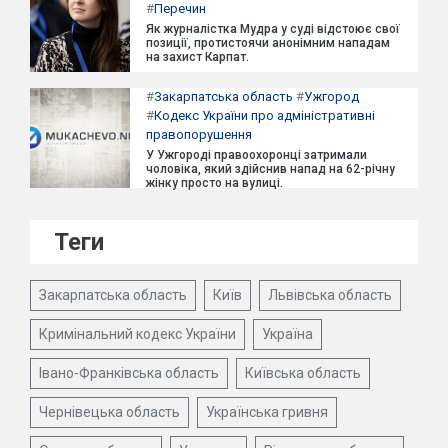
#
Перечин
Як журналістка Мудра у суді відстоює свої
позиції, протистоячи анонімним нападам
на захист Карпат.
#
Закарпатська область
#
Ужгород
#
Кодекс України про адміністративні
правопорушення
У Ужгороді правоохоронці затримали
чоловіка, який здійснив напад на 62-річну
жінку просто на вулиці.
Теги
Закарпатська область
Київ
Львівська область
Кримінальний кодекс України
Україна
Івано-Франківська область
Київська область
Чернівецька область
Українська гривня