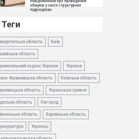
повідомлення про проведення
обшуків у своїх структурних
підрозділах.
Теги
акарпатська область
Київ
ьвівська область
римінальний кодекс України
Україна
вано-Франківська область
Київська область
ернівецька область
Українська гривня
деська область
Ужгород
івненська область
Харківська область
рокуратура
Українці
ніпропетровська область