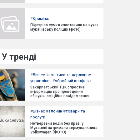
#
Кримінал
Підозріла сумка «поставила на вуха»
мукачівську поліцію (фото)
У тренді
#
Бізнес
#
політика та державне
управління
#
збройний конфлікт
Закарпатський ТЦК спростив
інформацію про проведення
обшуків: офіційне повідомлення.
#
Бізнес
#
злочин
#
товари та
послуги
Нетверезий водій без прав: у
Мукачеві затримали кермувальника
Volkswagen (ФОТО)