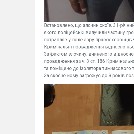
Встановлено, що злочин скоїв 31-річни
якого поліцейські вилучили частину г
потрапляв у поле зору правоохоронців 
Кримінальні провадження відносно ньог
За фактом злочину, вчиненого відносно 
провадження за ч. 3 ст. 186 Кримінальн
та поміщено до ізолятора тимчасового 
За скоєне йому загрожує до 8 років по