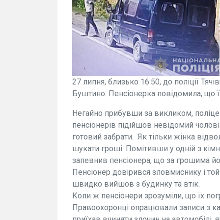
27 липня, близько 16:50, до поліції Тя
Буштино. Пенсіонерка повідомила, що ї
Негайно прибувши за викликом, поліцей
пенсіонерів підійшов невідомий чолові
готовий забрати. Як тільки жінка відво
шукати гроші. Помітивши у одній з кімн
запевнив пенсіонера, що за грошима йо
Пенсіонер довірився зловмиснику і той
швидко вийшов з будинку та втік.
Коли ж пенсіонери зрозуміли, що їх пог
Правоохоронці опрацювали записи з кам
приїхав вчиняти злочин на автомобілі,