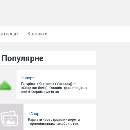
Ужгород»
Контакти
Популярне
#
Спорт
Гандбол. «Карпати» (Ужгород) —
«Спартак (Київ). Онлайн-трансляція на
сайті KarpatNews.in.ua
#
Спорт
Карпати «розстріляли» ворота
тернопільських гандболісток