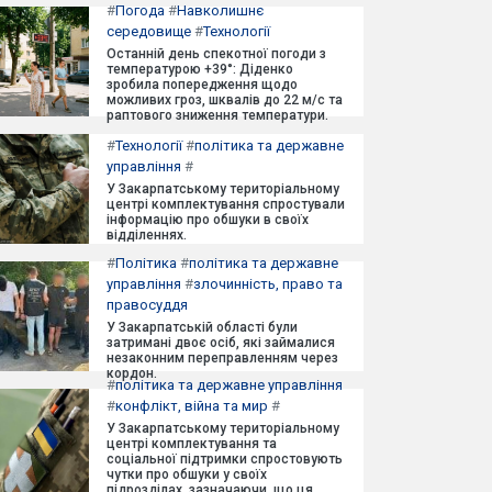
#
Погода
#
Навколишнє
середовище
#
Технології
Останній день спекотної погоди з
температурою +39°: Діденко
зробила попередження щодо
можливих гроз, шквалів до 22 м/с та
раптового зниження температури.
#
Технології
#
політика та державне
управління
#
У Закарпатському територіальному
центрі комплектування спростували
інформацію про обшуки в своїх
відділеннях.
#
Політика
#
політика та державне
управління
#
злочинність, право та
правосуддя
У Закарпатській області були
затримані двоє осіб, які займалися
незаконним переправленням через
кордон.
#
політика та державне управління
#
конфлікт, війна та мир
#
У Закарпатському територіальному
центрі комплектування та
соціальної підтримки спростовують
чутки про обшуки у своїх
підрозділах, зазначаючи, що ця