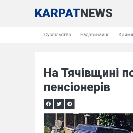
KARPAT
NEWS
Суспільство
Надзвичайне
Кримі
На Тячівщині п
пенсіонерів