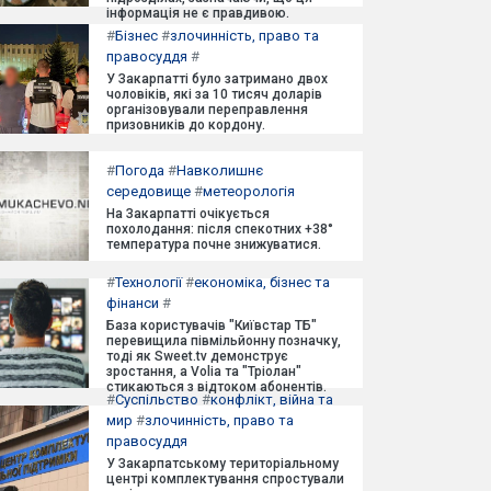
інформація не є правдивою.
#
Бізнес
#
злочинність, право та
правосуддя
#
У Закарпатті було затримано двох
чоловіків, які за 10 тисяч доларів
організовували переправлення
призовників до кордону.
#
Погода
#
Навколишнє
середовище
#
метеорологія
На Закарпатті очікується
похолодання: після спекотних +38°
температура почне знижуватися.
#
Технології
#
економіка, бізнес та
фінанси
#
База користувачів "Київстар ТБ"
перевищила півмільйонну позначку,
тоді як Sweet.tv демонструє
зростання, а Volia та "Тріолан"
стикаються з відтоком абонентів.
#
Суспільство
#
конфлікт, війна та
мир
#
злочинність, право та
правосуддя
У Закарпатському територіальному
центрі комплектування спростували