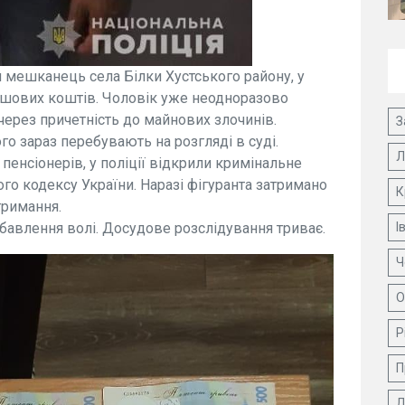
й мешканець села Білки Хустського району, у
рошових коштів. Чоловік уже неодноразово
через причетність до майнових злочинів.
З
о зараз перебувають на розгляді в суді.
Л
пенсіонерів, у поліції відкрили кримінальне
ого кодексу України. Наразі фігуранта затримано
К
тримання.
збавлення волі. Досудове розслідування триває.
І
Ч
О
Р
П
Д