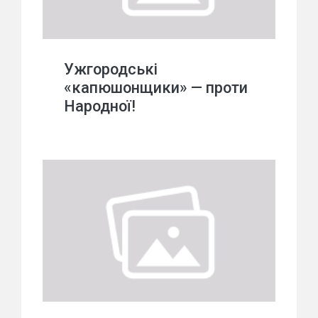
Ужгородські
«капюшонщики» — проти
Народної!