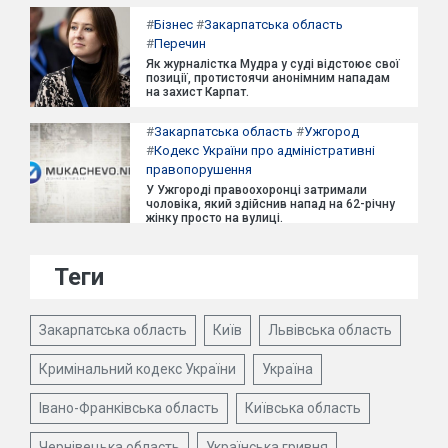
#
Бізнес
#
Закарпатська область
#
Перечин
Як журналістка Мудра у суді відстоює свої
позиції, протистоячи анонімним нападам
на захист Карпат.
#
Закарпатська область
#
Ужгород
#
Кодекс України про адміністративні
правопорушення
У Ужгороді правоохоронці затримали
чоловіка, який здійснив напад на 62-річну
жінку просто на вулиці.
Теги
Закарпатська область
Київ
Львівська область
Кримінальний кодекс України
Україна
Івано-Франківська область
Київська область
Чернівецька область
Українська гривня