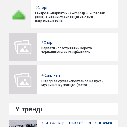
#
Спорт
Гандбол. «Карпати» (Ужгород) — «Спартак
(Київ). Онлайн-трансляція на сайті
KarpatNews.in.ua
#
Спорт
Карпати «розстріляли» ворота
тернопільських гандболісток
#
Кримінал
Підозріла сумка «поставила на вуха»
мукачівську поліцію (фото)
У тренді
#
Київ
#
Закарпатська область
#
Київська