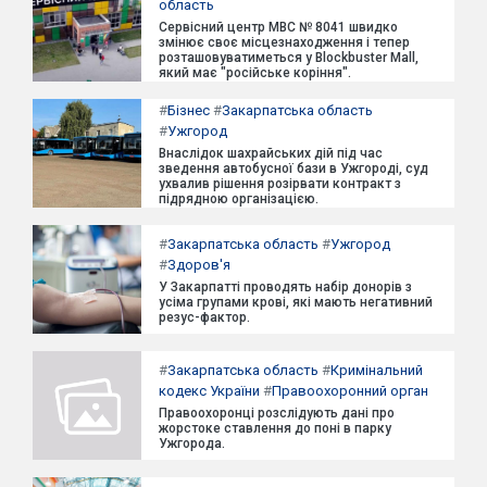
область
Сервісний центр МВС № 8041 швидко
змінює своє місцезнаходження і тепер
розташовуватиметься у Blockbuster Mall,
який має "російське коріння".
#
Бізнес
#
Закарпатська область
#
Ужгород
Внаслідок шахрайських дій під час
зведення автобусної бази в Ужгороді, суд
ухвалив рішення розірвати контракт з
підрядною організацією.
#
Закарпатська область
#
Ужгород
#
Здоров'я
У Закарпатті проводять набір донорів з
усіма групами крові, які мають негативний
резус-фактор.
#
Закарпатська область
#
Кримінальний
кодекс України
#
Правоохоронний орган
Правоохоронці розслідують дані про
жорстоке ставлення до поні в парку
Ужгорода.