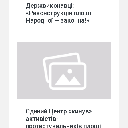
Держвиконавці:
«Реконструкція площі
Народної — законна!»
Єдиний Центр «кинув»
активістів-
протестувальників площі