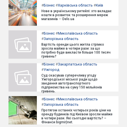
#
Бізнес
#
Харківська область
#
Київ
Нове в українському ритейлі: хто вкладає
кошти в розвиток та розширення мереж
магазинів -- Delo.ua
#
Бізнес
#
Миколаївська область
#
Запорізька область
Вартість оренди цього житла стрімко
зросла майже в чотири рази: за що
потрібно буде викласти більше 100 тисяч
гривень?
#
Бізнес
#
Закарпатська область
#
Ужгород
Суд скасував суперечливу угоду
Ужгородської міської ради щодо
зведення автотранспортного
підприємства на суму 150 мільйонів
гривень.
#
Бізнес
#
Миколаївська область
#
Запорізька область
Протягом останніх чотирьох років ціни на
оренду будинків під Києвом зросли майже
в чотири рази. Які сьогодні вартість? –
Фінанси bigmir)net.