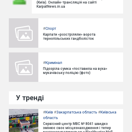
(Київ). Онлайн-трансляція на сайті
KarpatNews.in.ua
#
Спорт
Карпати «розстріляли» ворота
тернопільських гандболісток
#
Кримінал
Підозріла сумка «поставила на вуха»
мукачівську поліцію (фото)
У тренді
#
Київ
#
Закарпатська область
#
Київська
область
Сервісний центр МВС № 8041 швидко
змінює своє місцезнаходження і тепер