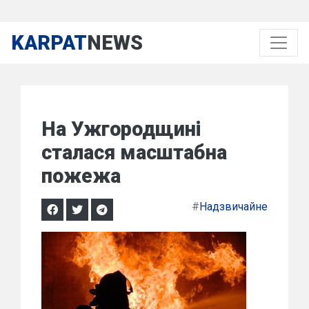
KARPAT
NEWS
На Ужгородщині
сталася масштабна
пожежа
#
Надзвичайне