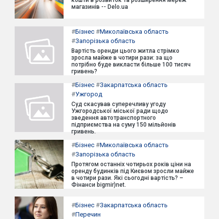
магазинів -- Delo.ua
#
Бізнес
#
Миколаївська область
#
Запорізька область
Вартість оренди цього житла стрімко
зросла майже в чотири рази: за що
потрібно буде викласти більше 100 тисяч
гривень?
#
Бізнес
#
Закарпатська область
#
Ужгород
Суд скасував суперечливу угоду
Ужгородської міської ради щодо
зведення автотранспортного
підприємства на суму 150 мільйонів
гривень.
#
Бізнес
#
Миколаївська область
#
Запорізька область
Протягом останніх чотирьох років ціни на
оренду будинків під Києвом зросли майже
в чотири рази. Які сьогодні вартість? –
Фінанси bigmir)net.
#
Бізнес
#
Закарпатська область
#
Перечин