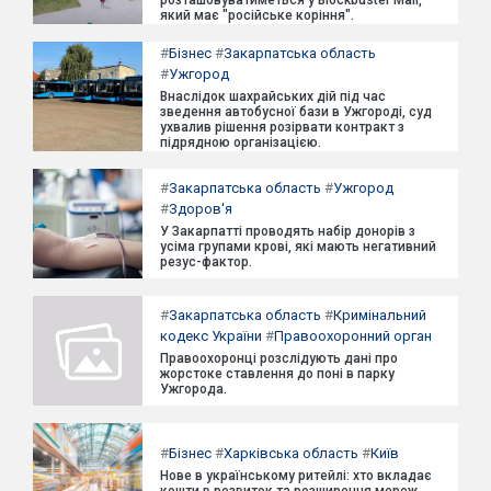
розташовуватиметься у Blockbuster Mall,
який має "російське коріння".
#
Бізнес
#
Закарпатська область
#
Ужгород
Внаслідок шахрайських дій під час
зведення автобусної бази в Ужгороді, суд
ухвалив рішення розірвати контракт з
підрядною організацією.
#
Закарпатська область
#
Ужгород
#
Здоров'я
У Закарпатті проводять набір донорів з
усіма групами крові, які мають негативний
резус-фактор.
#
Закарпатська область
#
Кримінальний
кодекс України
#
Правоохоронний орган
Правоохоронці розслідують дані про
жорстоке ставлення до поні в парку
Ужгорода.
#
Бізнес
#
Харківська область
#
Київ
Нове в українському ритейлі: хто вкладає
кошти в розвиток та розширення мереж