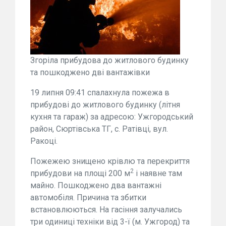
Згоріла прибудова до житлового будинку
та пошкоджено дві вантажівки
19 липня 09:41 спалахнула пожежа в
прибудові до житлового будинку (літня
кухня та гараж) за адресою: Ужгородський
район, Сюртівська ТГ, с. Ратівці, вул.
Ракоці.
Пожежею знищено крівлю та перекриття
2
прибудови на площі 200 м
і наявне там
майно. Пошкоджено два вантажні
автомобіля. Причина та збитки
встановлюються. На гасіння залучались
три одиниці техніки від 3-ї (м. Ужгород) та