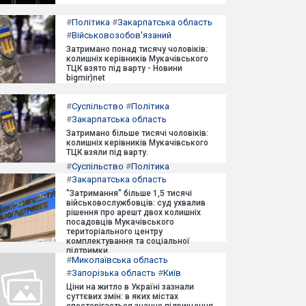
#
Політика
#
Закарпатська область
#
Військовозобов'язаний
Затримано понад тисячу чоловіків:
колишніх керівників Мукачівського
ТЦК взято під варту - Новини
bigmir)net
#
Суспільство
#
Політика
#
Закарпатська область
Затримано більше тисячі чоловіків:
колишніх керівників Мукачівського
ТЦК взяли під варту.
#
Суспільство
#
Політика
#
Закарпатська область
"Затримання" більше 1,5 тисячі
військовослужбовців: суд ухвалив
рішення про арешт двох колишніх
посадовців Мукачівського
територіального центру
комплектування та соціальної
підтримки.
#
Миколаївська область
#
Запорізька область
#
Київ
Ціни на житло в Україні зазнали
суттєвих змін: в яких містах