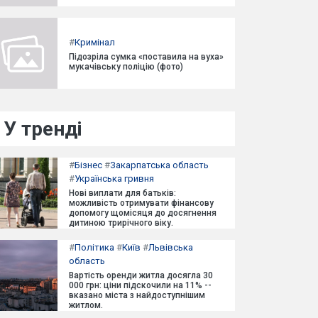
#
Кримінал
Підозріла сумка «поставила на вуха»
мукачівську поліцію (фото)
У тренді
#
Бізнес
#
Закарпатська область
#
Українська гривня
Нові виплати для батьків:
можливість отримувати фінансову
допомогу щомісяця до досягнення
дитиною трирічного віку.
#
Політика
#
Київ
#
Львівська
область
Вартість оренди житла досягла 30
000 грн: ціни підскочили на 11% --
вказано міста з найдоступнішим
житлом.