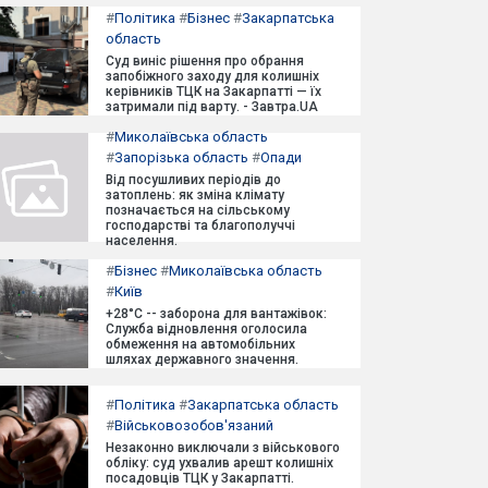
#
Політика
#
Бізнес
#
Закарпатська
область
Суд виніс рішення про обрання
запобіжного заходу для колишніх
керівників ТЦК на Закарпатті — їх
затримали під варту. - Завтра.UA
#
Миколаївська область
#
Запорізька область
#
Опади
Від посушливих періодів до
затоплень: як зміна клімату
позначається на сільському
господарстві та благополуччі
населення.
#
Бізнес
#
Миколаївська область
#
Київ
+28°C -- заборона для вантажівок:
Служба відновлення оголосила
обмеження на автомобільних
шляхах державного значення.
#
Політика
#
Закарпатська область
#
Військовозобов'язаний
Незаконно виключали з військового
обліку: суд ухвалив арешт колишніх
посадовців ТЦК у Закарпатті.