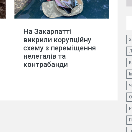
На Закарпатті
викрили корупційну
З
схему з переміщення
Л
нелегалів та
К
контрабанди
І
Ч
О
Р
П
Д