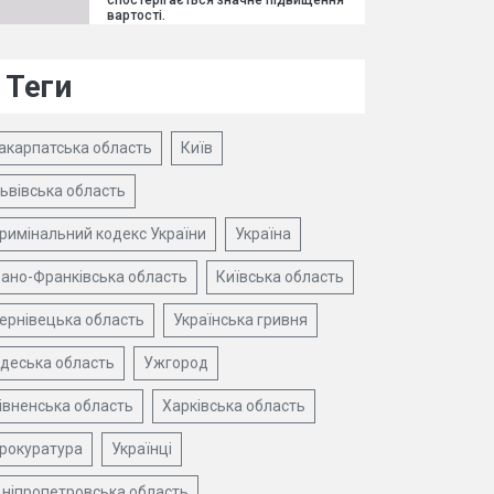
спостерігається значне підвищення
вартості.
Теги
акарпатська область
Київ
ьвівська область
римінальний кодекс України
Україна
вано-Франківська область
Київська область
ернівецька область
Українська гривня
деська область
Ужгород
івненська область
Харківська область
рокуратура
Українці
ніпропетровська область