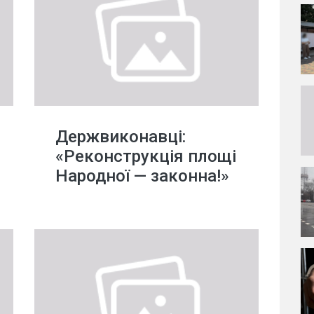
Держвиконавці:
«Реконструкція площі
Народної — законна!»