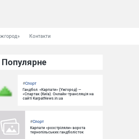
Ужгород»
Контакти
Популярне
#
Спорт
Гандбол. «Карпати» (Ужгород) —
«Спартак (Київ). Онлайн-трансляція на
сайті KarpatNews.in.ua
#
Спорт
Карпати «розстріляли» ворота
тернопільських гандболісток