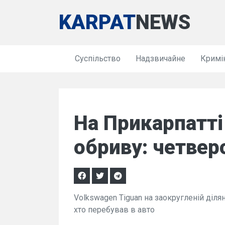
KARPAT
NEWS
Суспільство
Надзвичайне
Кримі
На Прикарпатті
обриву: четвер
Volkswagen Tiguan на заокругленій ділян
хто перебував в авто