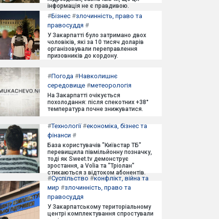
інформація не є правдивою.
#
Бізнес
#
злочинність, право та
правосуддя
#
У Закарпатті було затримано двох
чоловіків, які за 10 тисяч доларів
організовували переправлення
призовників до кордону.
#
Погода
#
Навколишнє
середовище
#
метеорологія
На Закарпатті очікується
похолодання: після спекотних +38°
температура почне знижуватися.
#
Технології
#
економіка, бізнес та
фінанси
#
База користувачів "Київстар ТБ"
перевищила півмільйонну позначку,
тоді як Sweet.tv демонструє
зростання, а Volia та "Тріолан"
стикаються з відтоком абонентів.
#
Суспільство
#
конфлікт, війна та
мир
#
злочинність, право та
правосуддя
У Закарпатському територіальному
центрі комплектування спростували