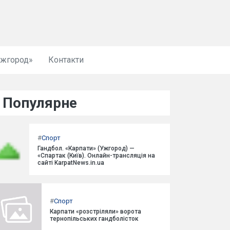
Ужгород»
Контакти
Популярне
#
Спорт
Гандбол. «Карпати» (Ужгород) —
«Спартак (Київ). Онлайн-трансляція на
сайті KarpatNews.in.ua
#
Спорт
Карпати «розстріляли» ворота
тернопільських гандболісток