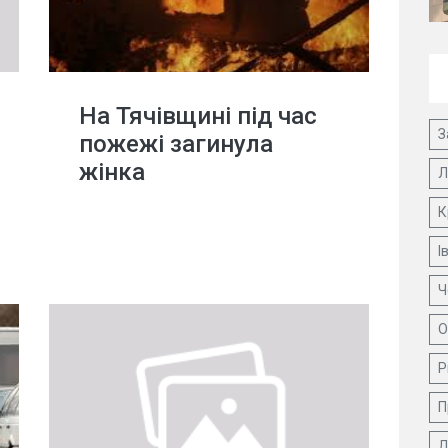
На Тячівщині під час
З
пожежі загинула
жінка
Л
К
І
Ч
О
Р
П
Д