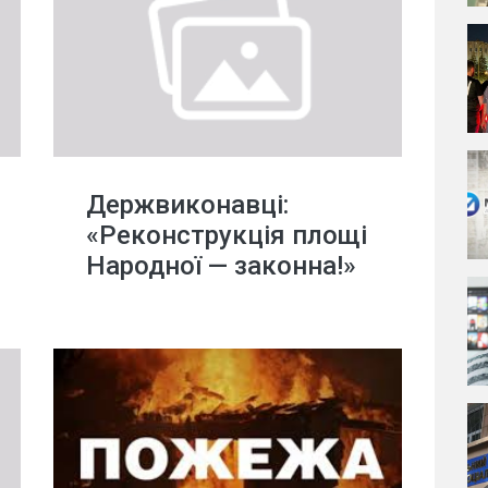
Держвиконавці:
«Реконструкція площі
Народної — законна!»