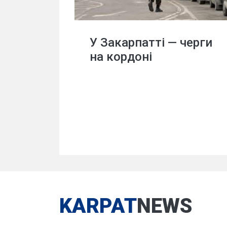
У Закарпатті — черги
на кордоні
KARPAT
NEWS