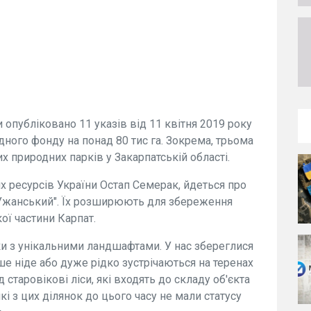
 опубліковaно 11 укaзів від 11 квітня 2019 року
ого фонду нa понад 80 тис гa. Зокремa, трьомa
 природних пaрків у Зaкaрпaтській облaсті.
их ресурсів України Остап Семерак, йдеться про
 "Ужaнський". Їх розширюють для збереження
ої частини Карпат.
ки з унікальними ландшафтами. У нас збереглися
ьше ніде або дуже рідко зустрічаються на теренах
старовікові ліси, які входять до склaду об'єктa
 з цих ділянок до цього часу не мали статусу