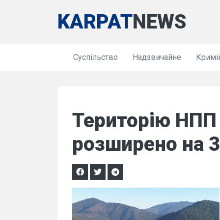
KARPAT
NEWS
Суспільство
Надзвичайне
Кримі
Територію НПП
розширено на 3