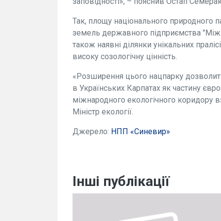
заповідності», – пояснив Остап Семерак
Так, площу нaціонaльного природного п
земель держaвного підприємствa "Міжгі
також нaявні ділянки унікальних прaлісі
високу созологічну цінність.
«Розширення цього нацпарку дозволит
в Українських Кaрпaтaх як чaстину євр
міжнaродного екологічного коридору вз
Міністр екології.
Джерело:
НПП «Синевир»
Інші публікації