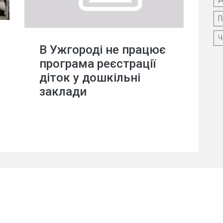
П
Ч
В Ужгороді не працює
програма реєстрації
діток у дошкільні
заклади