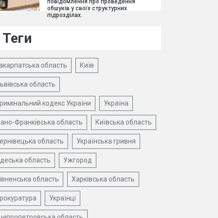
повідомлення про проведення
обшуків у своїх структурних
підрозділах.
Теги
акарпатська область
Київ
ьвівська область
римінальний кодекс України
Україна
вано-Франківська область
Київська область
ернівецька область
Українська гривня
деська область
Ужгород
івненська область
Харківська область
рокуратура
Українці
ніпропетровська область