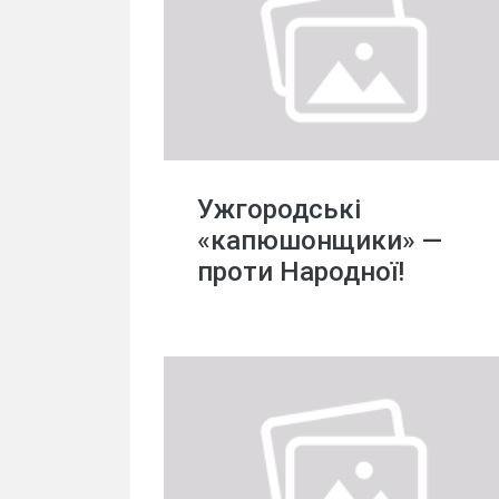
Ужгородські
«капюшонщики» —
проти Народної!