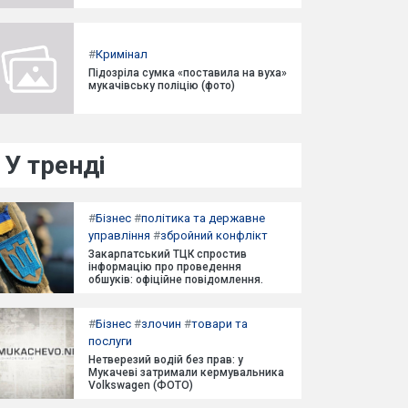
#
Кримінал
Підозріла сумка «поставила на вуха»
мукачівську поліцію (фото)
У тренді
#
Бізнес
#
політика та державне
управління
#
збройний конфлікт
Закарпатський ТЦК спростив
інформацію про проведення
обшуків: офіційне повідомлення.
#
Бізнес
#
злочин
#
товари та
послуги
Нетверезий водій без прав: у
Мукачеві затримали кермувальника
Volkswagen (ФОТО)