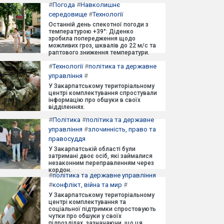
#
Погода
#
Навколишнє
середовище
#
Технології
Останній день спекотної погоди з
температурою +39°: Діденко
зробила попередження щодо
можливих гроз, шквалів до 22 м/с та
раптового зниження температури.
#
Технології
#
політика та державне
управління
#
У Закарпатському територіальному
центрі комплектування спростували
інформацію про обшуки в своїх
відділеннях.
#
Політика
#
політика та державне
управління
#
злочинність, право та
правосуддя
У Закарпатській області були
затримані двоє осіб, які займалися
незаконним переправленням через
кордон.
#
політика та державне управління
#
конфлікт, війна та мир
#
У Закарпатському територіальному
центрі комплектування та
соціальної підтримки спростовують
чутки про обшуки у своїх
підрозділах, зазначаючи, що ця