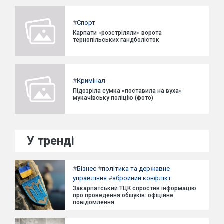
#
Спорт
Карпати «розстріляли» ворота
тернопільських гандболісток
#
Кримінал
Підозріла сумка «поставила на вуха»
мукачівську поліцію (фото)
У тренді
#
Бізнес
#
політика та державне
управління
#
збройний конфлікт
Закарпатський ТЦК спростив інформацію
про проведення обшуків: офіційне
повідомлення.