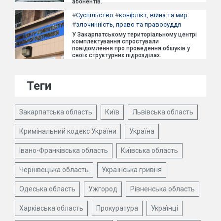
абонентів.
#
Суспільство
#
конфлікт, війна та мир
#
злочинність, право та правосуддя
У Закарпатському територіальному центрі
комплектування спростували
повідомлення про проведення обшуків у
своїх структурних підрозділах.
Теги
Закарпатська область
Київ
Львівська область
Кримінальний кодекс України
Україна
Івано-Франківська область
Київська область
Чернівецька область
Українська гривня
Одеська область
Ужгород
Рівненська область
Харківська область
Прокуратура
Українці