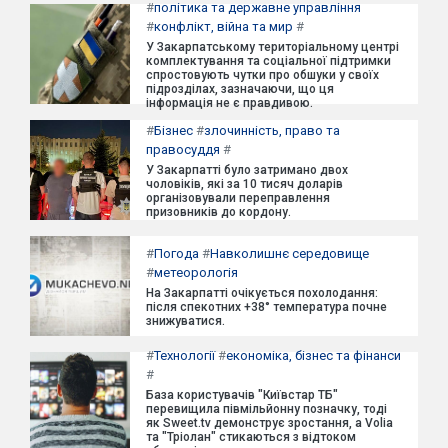
#
політика та державне управління
#
конфлікт, війна та мир
#
У Закарпатському територіальному центрі
комплектування та соціальної підтримки
спростовують чутки про обшуки у своїх
підрозділах, зазначаючи, що ця
інформація не є правдивою.
#
Бізнес
#
злочинність, право та
правосуддя
#
У Закарпатті було затримано двох
чоловіків, які за 10 тисяч доларів
організовували переправлення
призовників до кордону.
#
Погода
#
Навколишнє середовище
#
метеорологія
На Закарпатті очікується похолодання:
після спекотних +38° температура почне
знижуватися.
#
Технології
#
економіка, бізнес та фінанси
#
База користувачів "Київстар ТБ"
перевищила півмільйонну позначку, тоді
як Sweet.tv демонструє зростання, а Volia
та "Тріолан" стикаються з відтоком