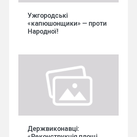
Ужгородські
«капюшонщики» — проти
Народної!
Держвиконавці:
«Реконструкція площі