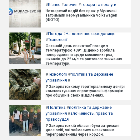
#
Бізнес
#
злочин
#
товари та послуги
Нетверезий водій без прав: у Мукачеві
затримали кермувальника Volkswagen
(ФОТО)
#
Погода
#
Навколишнє середовище
#
Технології
Останній день спекотної погоди з
температурою +39°: Діденко зробила
попередження щодо можливих гроз,
шквалів до 22 м/с та раптового зниження
температури.
#
Технології
#
політика та державне
управління
#
У Закарпатському територіальному центрі
комплектування спростували інформацію
про обшуки в своїх відділеннях.
#
Політика
#
політика та державне
управління
#
злочинність, право та
правосуддя
У Закарпатській області були затримані
двоє осіб, які займалися незаконним
переправленням через кордон.