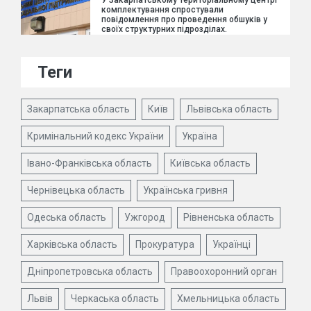
У Закарпатському територіальному центрі
комплектування спростували
повідомлення про проведення обшуків у
своїх структурних підрозділах.
Теги
Закарпатська область
Київ
Львівська область
Кримінальний кодекс України
Україна
Івано-Франківська область
Київська область
Чернівецька область
Українська гривня
Одеська область
Ужгород
Рівненська область
Харківська область
Прокуратура
Українці
Дніпропетровська область
Правоохоронний орган
Львів
Черкаська область
Хмельницька область