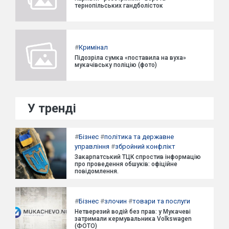
тернопільських гандболісток
#
Кримінал
Підозріла сумка «поставила на вуха»
мукачівську поліцію (фото)
У тренді
#
Бізнес
#
політика та державне
управління
#
збройний конфлікт
Закарпатський ТЦК спростив інформацію
про проведення обшуків: офіційне
повідомлення.
#
Бізнес
#
злочин
#
товари та послуги
Нетверезий водій без прав: у Мукачеві
затримали кермувальника Volkswagen
(ФОТО)