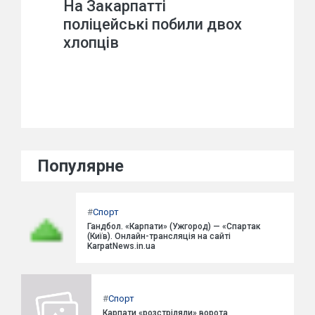
На Закарпатті
поліцейські побили двох
хлопців
Популярне
#
Спорт
Гандбол. «Карпати» (Ужгород) — «Спартак
(Київ). Онлайн-трансляція на сайті
KarpatNews.in.ua
#
Спорт
Карпати «розстріляли» ворота