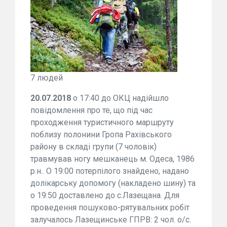
7 людей
20.07.2018
о 17:40 до ОКЦ надійшло
повідомлення про те, що під час
проходження туристичного маршруту
поблизу полонини Гропа Рахівського
району в складі групи (7 чоловік)
травмував ногу мешканець м. Одеса, 1986
р.н.. О 19:00 потерпілого знайдено, надано
долікарську допомогу (накладено шину) та
о 19:50 доставлено до с.Лазещана. Для
проведення пошуково-рятувальних робіт
залучалось Лазещинське ГПРВ: 2 чол. о/с.