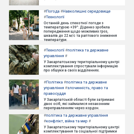
#
Погода
#
Навколишнє середовище
#
Технології
Останній день спекотної погоди з
температурою +39°: Діденко зробила
попередження щодо можливих гроз,
шквалів до 22 м/с та раптового зниження
температури.
#
Технології
#
політика та державне
управління
#
У Закарпатському територіальному центрі
комплектування спростували інформацію
про обшуки в своїх відділеннях.
#
Політика
#
політика та державне
управління
#
злочинність, право та
правосуддя
У Закарпатській області були затримані
двоє осіб, які займалися незаконним
переправленням через кордон.
#
політика та державне управління
#
конфлікт, війна та мир
#
У Закарпатському територіальному центрі
комплектування та соціальної підтримки