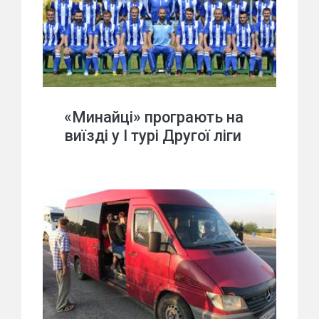
«Минайці» програють на
виїзді у І турі Другої ліги