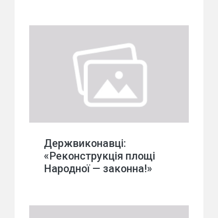
Держвиконавці:
«Реконструкція площі
Народної — законна!»