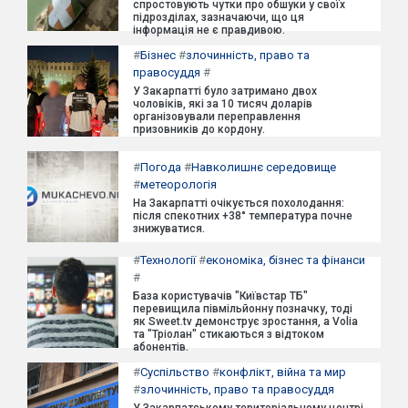
спростовують чутки про обшуки у своїх
підрозділах, зазначаючи, що ця
інформація не є правдивою.
#
Бізнес
#
злочинність, право та
правосуддя
#
У Закарпатті було затримано двох
чоловіків, які за 10 тисяч доларів
організовували переправлення
призовників до кордону.
#
Погода
#
Навколишнє середовище
#
метеорологія
На Закарпатті очікується похолодання:
після спекотних +38° температура почне
знижуватися.
#
Технології
#
економіка, бізнес та фінанси
#
База користувачів "Київстар ТБ"
перевищила півмільйонну позначку, тоді
як Sweet.tv демонструє зростання, а Volia
та "Тріолан" стикаються з відтоком
абонентів.
#
Суспільство
#
конфлікт, війна та мир
#
злочинність, право та правосуддя