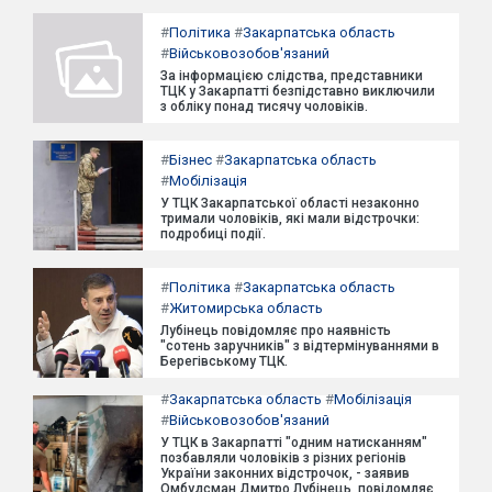
#
Політика
#
Закарпатська область
#
Військовозобов'язаний
За інформацією слідства, представники
ТЦК у Закарпатті безпідставно виключили
з обліку понад тисячу чоловіків.
#
Бізнес
#
Закарпатська область
#
Мобілізація
У ТЦК Закарпатської області незаконно
тримали чоловіків, які мали відстрочки:
подробиці події.
#
Політика
#
Закарпатська область
#
Житомирська область
Лубінець повідомляє про наявність
"сотень заручників" з відтермінуваннями в
Берегівському ТЦК.
#
Закарпатська область
#
Мобілізація
#
Військовозобов'язаний
У ТЦК в Закарпатті "одним натисканням"
позбавляли чоловіків з різних регіонів
України законних відстрочок, - заявив
Омбудсман Дмитро Лубінець, повідомляє