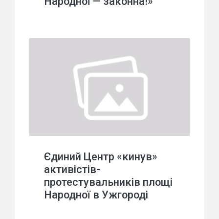
Народної — законна!»
Єдиний Центр «кинув»
активістів-
протестувальників площі
Народної в Ужгороді