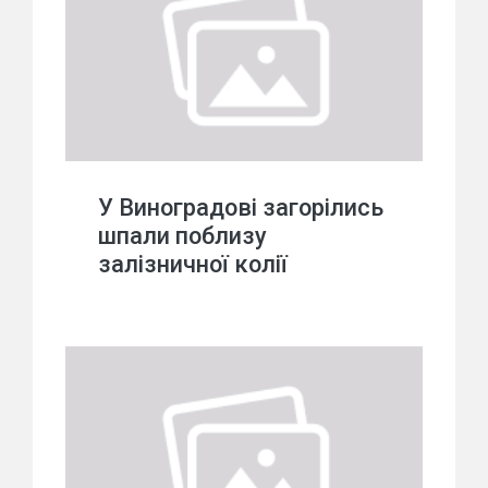
У Виноградові загорілись
шпали поблизу
залізничної колії