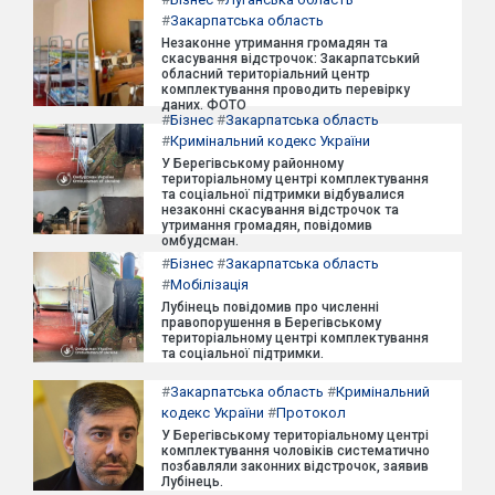
#
Закарпатська область
Незаконне утримання громадян та
скасування відстрочок: Закарпатський
обласний територіальний центр
комплектування проводить перевірку
даних. ФОТО
#
Бізнес
#
Закарпатська область
#
Кримінальний кодекс України
У Берегівському районному
територіальному центрі комплектування
та соціальної підтримки відбувалися
незаконні скасування відстрочок та
утримання громадян, повідомив
омбудсман.
#
Бізнес
#
Закарпатська область
#
Мобілізація
Лубінець повідомив про численні
правопорушення в Берегівському
територіальному центрі комплектування
та соціальної підтримки.
#
Закарпатська область
#
Кримінальний
кодекс України
#
Протокол
У Берегівському територіальному центрі
комплектування чоловіків систематично
позбавляли законних відстрочок, заявив
Лубінець.