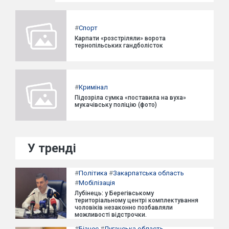
#
Спорт
Карпати «розстріляли» ворота
тернопільських гандболісток
#
Кримінал
Підозріла сумка «поставила на вуха»
мукачівську поліцію (фото)
У тренді
#
Політика
#
Закарпатська область
#
Мобілізація
Лубінець: у Берегівському
територіальному центрі комплектування
чоловіків незаконно позбавляли
можливості відстрочки.
#
Бізнес
#
Луганська область