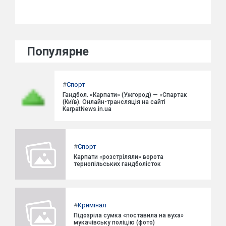
Популярне
#
Спорт
Гандбол. «Карпати» (Ужгород) — «Спартак
(Київ). Онлайн-трансляція на сайті
KarpatNews.in.ua
#
Спорт
Карпати «розстріляли» ворота
тернопільських гандболісток
#
Кримінал
Підозріла сумка «поставила на вуха»
мукачівську поліцію (фото)