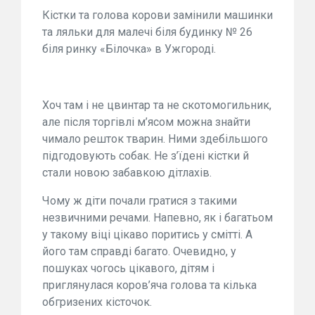
Кістки та голова корови замінили машинки
та ляльки для малечі біля будинку № 26
біля ринку «Білочка» в Ужгороді.
Хоч там і не цвинтар та не скотомогильник,
але після торгівлі м’ясом можна знайти
чимало решток тварин. Ними здебільшого
підгодовують собак. Не з’їдені кістки й
стали новою забавкою дітлахів.
Чому ж діти почали гратися з такими
незвичними речами. Напевно, як і багатьом
у такому віці цікаво поритись у смітті. А
його там справді багато. Очевидно, у
пошуках чогось цікавого, дітям і
приглянулася коров’яча голова та кілька
обгризених кісточок.