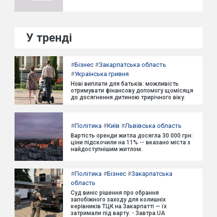
У тренді
#
Бізнес
#
Закарпатська область
#
Українська гривня
Нові виплати для батьків: можливість
отримувати фінансову допомогу щомісяця
до досягнення дитиною трирічного віку.
#
Політика
#
Київ
#
Львівська область
Вартість оренди житла досягла 30 000 грн:
ціни підскочили на 11% -- вказано міста з
найдоступнішим житлом.
#
Політика
#
Бізнес
#
Закарпатська
область
Суд виніс рішення про обрання
запобіжного заходу для колишніх
керівників ТЦК на Закарпатті — їх
затримали під варту. - Завтра.UA