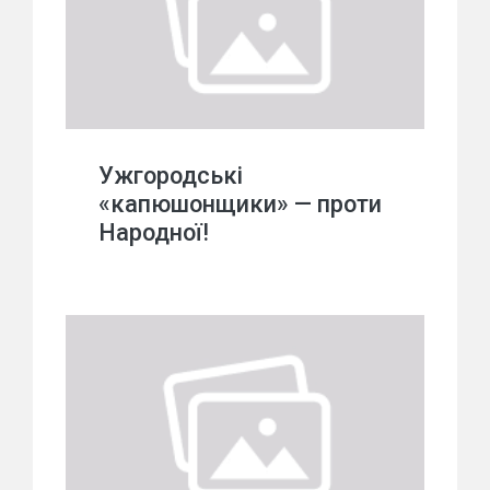
Ужгородські
«капюшонщики» — проти
Народної!