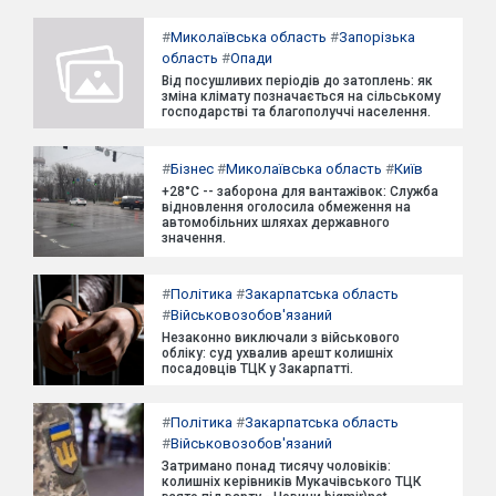
#
Миколаївська область
#
Запорізька
область
#
Опади
Від посушливих періодів до затоплень: як
зміна клімату позначається на сільському
господарстві та благополуччі населення.
#
Бізнес
#
Миколаївська область
#
Київ
+28°C -- заборона для вантажівок: Служба
відновлення оголосила обмеження на
автомобільних шляхах державного
значення.
#
Політика
#
Закарпатська область
#
Військовозобов'язаний
Незаконно виключали з військового
обліку: суд ухвалив арешт колишніх
посадовців ТЦК у Закарпатті.
#
Політика
#
Закарпатська область
#
Військовозобов'язаний
Затримано понад тисячу чоловіків:
колишніх керівників Мукачівського ТЦК