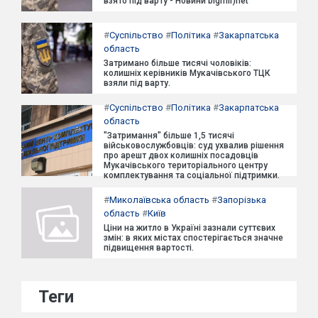
взято під варту - Новини bigmir)net
#
Суспільство
#
Політика
#
Закарпатська
область
Затримано більше тисячі чоловіків:
колишніх керівників Мукачівського ТЦК
взяли під варту.
#
Суспільство
#
Політика
#
Закарпатська
область
"Затримання" більше 1,5 тисячі
військовослужбовців: суд ухвалив рішення
про арешт двох колишніх посадовців
Мукачівського територіального центру
комплектування та соціальної підтримки.
#
Миколаївська область
#
Запорізька
область
#
Київ
Ціни на житло в Україні зазнали суттєвих
змін: в яких містах спостерігається значне
підвищення вартості.
Теги