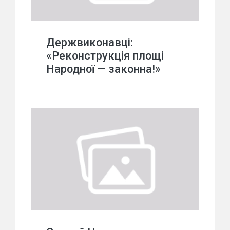
Держвиконавці:
«Реконструкція площі
Народної — законна!»