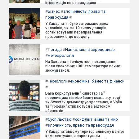
інформація не є правдивою.
#
Бізнес
#
злочинність, право та
правосуддя
#
У Закарпатті було затримано двох
чоловіків, які за 10 тисяч доларів
організовували переправлення
призовників до кордону.
#
Погода
#
Навколишнє середовище
#
метеорологія
На Закарпатті очікується похолодання:
після спекотних +38° температура почне
знижуватися.
#
Технології
#
економіка, бізнес та фінанси
#
База користувачів "Київстар ТБ"
перевищила півмільйонну позначку, тоді
як Sweet.tv демонструє зростання, а Volia
та "Тріолан" стикаються з відтоком
абонентів.
#
Суспільство
#
конфлікт, війна та мир
#
злочинність, право та правосуддя
У Закарпатському територіальному центрі
комплектування спростували