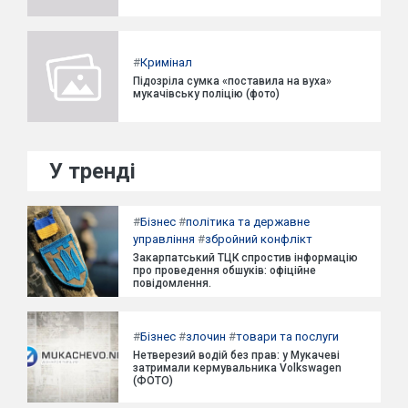
#
Кримінал
Підозріла сумка «поставила на вуха»
мукачівську поліцію (фото)
У тренді
#
Бізнес
#
політика та державне
управління
#
збройний конфлікт
Закарпатський ТЦК спростив інформацію
про проведення обшуків: офіційне
повідомлення.
#
Бізнес
#
злочин
#
товари та послуги
Нетверезий водій без прав: у Мукачеві
затримали кермувальника Volkswagen
(ФОТО)