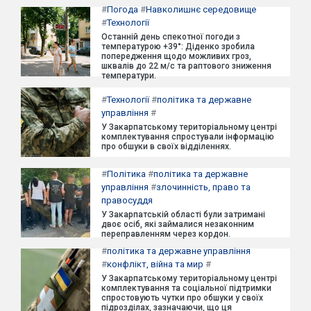
#
Погода
#
Навколишнє середовище
#
Технології
Останній день спекотної погоди з
температурою +39°: Діденко зробила
попередження щодо можливих гроз,
шквалів до 22 м/с та раптового зниження
температури.
#
Технології
#
політика та державне
управління
#
У Закарпатському територіальному центрі
комплектування спростували інформацію
про обшуки в своїх відділеннях.
#
Політика
#
політика та державне
управління
#
злочинність, право та
правосуддя
У Закарпатській області були затримані
двоє осіб, які займалися незаконним
переправленням через кордон.
#
політика та державне управління
#
конфлікт, війна та мир
#
У Закарпатському територіальному центрі
комплектування та соціальної підтримки
спростовують чутки про обшуки у своїх
підрозділах, зазначаючи, що ця