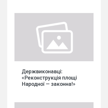
Держвиконавці:
«Реконструкція площі
Народної — законна!»