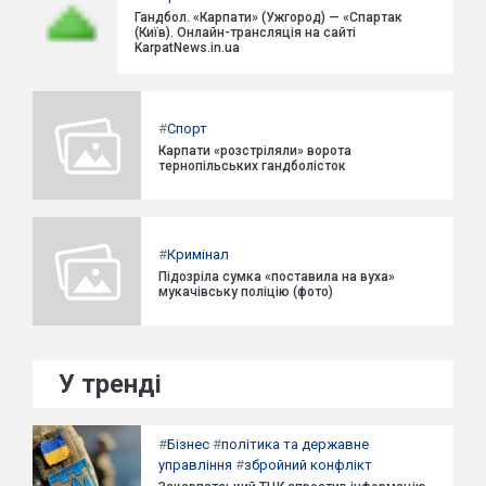
Гандбол. «Карпати» (Ужгород) — «Спартак
(Київ). Онлайн-трансляція на сайті
KarpatNews.in.ua
#
Спорт
Карпати «розстріляли» ворота
тернопільських гандболісток
#
Кримінал
Підозріла сумка «поставила на вуха»
мукачівську поліцію (фото)
У тренді
#
Бізнес
#
політика та державне
управління
#
збройний конфлікт