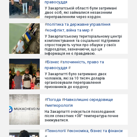
правосуддя
У Закарпатській області були затримані
двоє осіб, які займалися незаконним
переправленням через кордон.
#
політика та державне управління
#
конфлікт, війна та мир
#
У Закарпатському територіальному центрі
комплектування та соціальної підтримки
спростовують чутки про обшуки у своїх
підрозділах, зазначаючи, що ця
інформація не є правдивою.
#
Бізнес
#
злочинність, право та
правосуддя
#
У Закарпатті було затримано двох
чоловіків, які за 10 тисяч доларів
організовували переправлення
призовників до кордону.
#
Погода
#
Навколишнє середовище
#
метеорологія
На Закарпатті очікується похолодання:
після спекотних +38° температура почне
знижуватися.
#
Технології
#
економіка, бізнес та фінанси
#