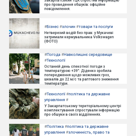
Закарпатський ТЦК спростив інформацію
про проведення обшуків: офіційне
повідомлення.
#
Бізнес
#
злочин
#
товари та послуги
Нетверезий водій без прав: у Мукачеві
затримали кермувальника Volkswagen
(ФОТО)
#
Погода
#
Навколишнє середовище
#
Технології
Останній день спекотної погоди з
температурою +39°: Діденко зробила
попередження щодо можливих гроз,
шквалів до 22 м/с та раптового зниження
температури.
#
Технології
#
політика та державне
управління
#
У Закарпатському територіальному центрі
комплектування спростували інформацію
про обшуки в своїх відділеннях.
#
Політика
#
політика та державне
управління
#
злочинність, право та