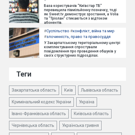
База користувачів "Київстар ТБ"
перевищила півмільйонну позначку, тоді
як Sweet.tv демонструє зростання, а Volia
та "Тріолан" стикаються з відтоком
абонентів.
#
Суспільство
#
конфлікт, війна та мир
#
злочинність, право та правосуддя
У Закарпатському територіальному центрі
комплектування спростували
повідомлення про проведення обшуків у
своїх структурних підрозділах.
Теги
Закарпатська область
Київ
Львівська область
Кримінальний кодекс України
Україна
Івано-Франківська область
Київська область
Чернівецька область
Українська гривня