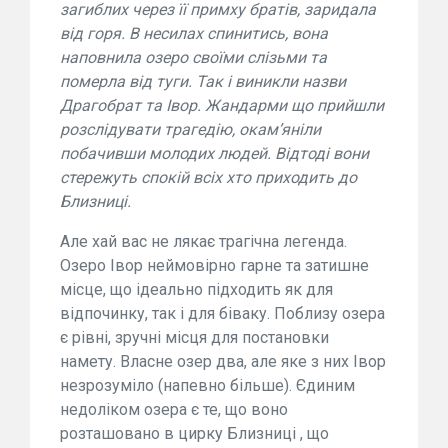
загиблих через її примху братів, заридала
від горя. В несилах спинитись, вона
наповнила озеро своїми слізьми та
померла від туги. Так і виникли назви
Драгобрат та Івор. Жандарми що прийшли
розслідувати трагедію, окам’яніли
побачивши молодих людей. Відтоді вони
стережуть спокій всіх хто приходить до
Близниці.
Але хай вас не лякає трагічна легенда.
Озеро Івор неймовірно гарне та затишне
місце, що ідеально підходить як для
відпочинку, так і для біваку. Поблизу озера
є рівні, зручні місця для постановки
намету. Власне озер два, але яке з них Івор
незрозуміло (напевно більше). Єдиним
недоліком озера є те, що воно
розташовано в цирку Близниці , що