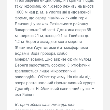
«Географічна енциклопедія України” подає
таку інформацію: "...озеро лежить на висоті
1600 м над р. м., в улоговині видовженої
форми, що серед північних схилів гори
Близниці, у межах Рахівського районну
Закарпатської області. Довжина озера 55
м, ширина 21 м, площа 0,1 га. Глибина до
1,2 м. Береги складаються з морени.
Живиться ґрунтовими й атмосферними
водами. Вода прозора, слабо
мінералізована. Дно вкрите сірим мулом.
Береги заростають осокою. З іхтіофауни
трапляються лише мікроскопічні
ракоподібні. Об’єкт туризму. На північ від
озера розташований гірськолижний курорт
Драгобрат. Найближчий населений пункт —
смт Ясіня.»
В горян збереглася легенда, яка