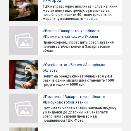
#
Ужгород
ТЦК неправомірно викликав чоловіка, який
має активну відстрочку: суд визнав за
потрібне виплатити 40 тисяч гривень як
моральну компенсацію - sud.ua
#
Бізнес
#
Закарпатська область
#
Кримінальний кодекс України
Правоохоронці проводять розслідування
причин загибелі коней в Закарпатській
області.
#
Суспільство
#
Бізнес
#
Запорізька
область
Попит на оренду кімнат збільшився у 4,4
рази: в одних місцях ціна становить 1500
грн, а в інших — 6000 грн.
#
Політика
#
Закарпатська область
#
Військовозобов'язаний
Затримали чоловіка, який закував людину
у кайданки до драбини: на Закарпатті
розпочали судовий процес над
працівником ТЦК. Фото.