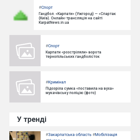
#
Спорт
Гандбол. «Карпати» (Ужгород) — «Спартак
(Київ). Онлайн-трансляція на сайті
KarpatNews.in.ua
#
Спорт
Карпати «розстріляли» ворота
тернопільських гандболісток
#
Кримінал
Підозріла сумка «поставила на вуха»
мукачівську поліцію (фото)
У тренді
#
Закарпатська область
#
Мобілізація