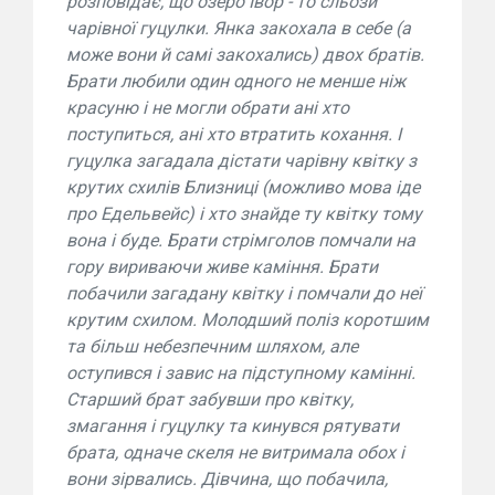
розповідає, що озеро Івор - то сльози
чарівної гуцулки. Янка закохала в себе (а
може вони й самі закохались) двох братів.
Брати любили один одного не менше ніж
красуню і не могли обрати ані хто
поступиться, ані хто втратить кохання. І
гуцулка загадала дістати чарівну квітку з
крутих схилів Близниці (можливо мова іде
про Едельвейс) і хто знайде ту квітку тому
вона і буде. Брати стрімголов помчали на
гору вириваючи живе каміння. Брати
побачили загадану квітку і помчали до неї
крутим схилом. Молодший поліз коротшим
та більш небезпечним шляхом, але
оступився і завис на підступному камінні.
Старший брат забувши про квітку,
змагання і гуцулку та кинувся рятувати
брата, одначе скеля не витримала обох і
вони зірвались. Дівчина, що побачила,