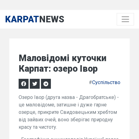
KARPAT
NEWS
Маловідомі куточки
Карпат: озеро Івор
#
Суспільство
Озеро Івор (друга назва - Драгобратське) -
це маловідоме, затишне і дуже гарне
озерце, прикрите Свидовецьким хребтом
від зайвих очей, воно зберігає природну
красу та чистоту.