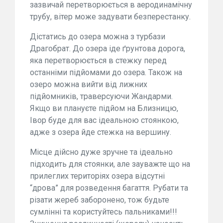
зазвичай перетворюється в аеродинамічну
трубу, вітер може задувати безперестанку.
Дістатись до озера можна з турбази
Драгобрат. До озера іде ґрунтова дорога,
яка перетворюється в стежку перед
останніми підйомами до озера. Також на
озеро можна вийти від лижних
підйомників, траверсуючи Жандарми.
Якщо ви плануєте підйом на Близницю,
Івор буде для вас ідеальною стоянкою,
адже з озера йде стежка на вершину.
Місце дійсно дуже зручне та ідеально
підходить для стоянки, але зауважте що на
прилеглих територіях озера відсутні
“дрова” для розведення багаття. Рубати та
різати жереб заборонено, тож будьте
сумлінні та користуйтесь пальниками!!!