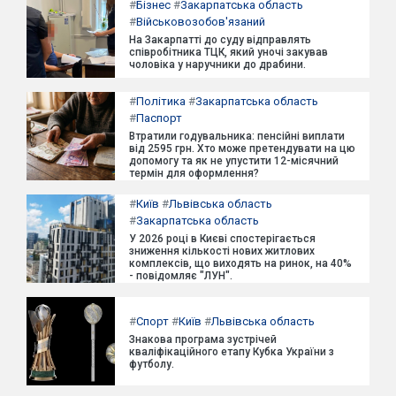
#
Бізнес
#
Закарпатська область
#
Військовозобов'язаний
На Закарпатті до суду відправлять
співробітника ТЦК, який уночі закував
чоловіка у наручники до драбини.
#
Політика
#
Закарпатська область
#
Паспорт
Втратили годувальника: пенсійні виплати
від 2595 грн. Хто може претендувати на цю
допомогу та як не упустити 12-місячний
термін для оформлення?
#
Київ
#
Львівська область
#
Закарпатська область
У 2026 році в Києві спостерігається
зниження кількості нових житлових
комплексів, що виходять на ринок, на 40%
- повідомляє "ЛУН".
#
Спорт
#
Київ
#
Львівська область
Знакова програма зустрічей
кваліфікаційного етапу Кубка України з
футболу.