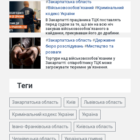
#
Закарпатська область
#
Військовозобов'язаний
#
Кримінальний
кодекс України
В Закарпатті працівника ТЦК поставлять
перед судом за те, що він на всю ніч
закував військовозобов'язаного в
кайданки, прикувавши його до драбини.
#
Закарпатська область
#
Державне
бюро розслідувань
#
Мистецтво та
розваги
Тортури над військовозобов'язаним у
Закарпатті: співробітнику ТЦК може
загрожувати тюремне ув'язнення.
Теги
Закарпатська область
Київ
Львівська область
Кримінальний кодекс України
Україна
Івано-Франківська область
Київська область
Чернівецька область
Українська гривня