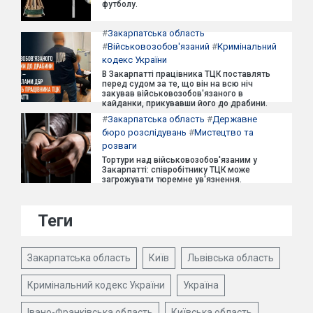
футболу.
#
Закарпатська область
#
Військовозобов'язаний
#
Кримінальний
кодекс України
В Закарпатті працівника ТЦК поставлять
перед судом за те, що він на всю ніч
закував військовозобов'язаного в
кайданки, прикувавши його до драбини.
#
Закарпатська область
#
Державне
бюро розслідувань
#
Мистецтво та
розваги
Тортури над військовозобов'язаним у
Закарпатті: співробітнику ТЦК може
загрожувати тюремне ув'язнення.
Теги
Закарпатська область
Київ
Львівська область
Кримінальний кодекс України
Україна
Івано-Франківська область
Київська область