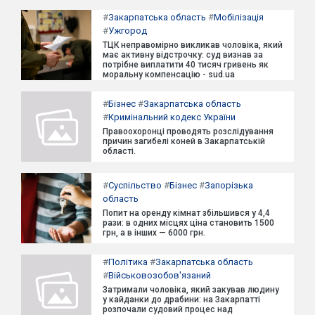
#
Закарпатська область
#
Мобілізація
#
Ужгород
ТЦК неправомірно викликав чоловіка, який
має активну відстрочку: суд визнав за
потрібне виплатити 40 тисяч гривень як
моральну компенсацію - sud.ua
#
Бізнес
#
Закарпатська область
#
Кримінальний кодекс України
Правоохоронці проводять розслідування
причин загибелі коней в Закарпатській
області.
#
Суспільство
#
Бізнес
#
Запорізька
область
Попит на оренду кімнат збільшився у 4,4
рази: в одних місцях ціна становить 1500
грн, а в інших — 6000 грн.
#
Політика
#
Закарпатська область
#
Військовозобов'язаний
Затримали чоловіка, який закував людину
у кайданки до драбини: на Закарпатті
розпочали судовий процес над