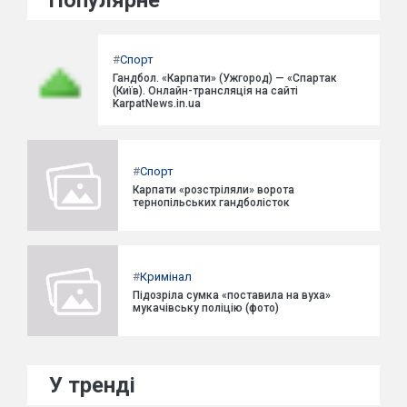
Популярне
#
Спорт
Гандбол. «Карпати» (Ужгород) — «Спартак
(Київ). Онлайн-трансляція на сайті
KarpatNews.in.ua
#
Спорт
Карпати «розстріляли» ворота
тернопільських гандболісток
#
Кримінал
Підозріла сумка «поставила на вуха»
мукачівську поліцію (фото)
У тренді