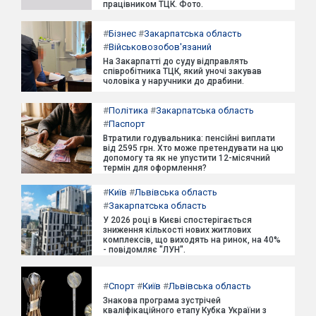
працівником ТЦК. Фото.
#
Бізнес
#
Закарпатська область
#
Військовозобов'язаний
На Закарпатті до суду відправлять
співробітника ТЦК, який уночі закував
чоловіка у наручники до драбини.
#
Політика
#
Закарпатська область
#
Паспорт
Втратили годувальника: пенсійні виплати
від 2595 грн. Хто може претендувати на цю
допомогу та як не упустити 12-місячний
термін для оформлення?
#
Київ
#
Львівська область
#
Закарпатська область
У 2026 році в Києві спостерігається
зниження кількості нових житлових
комплексів, що виходять на ринок, на 40%
- повідомляє "ЛУН".
#
Спорт
#
Київ
#
Львівська область
Знакова програма зустрічей
кваліфікаційного етапу Кубка України з