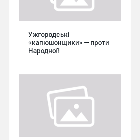
Ужгородські
«капюшонщики» — проти
Народної!