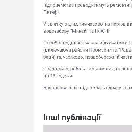
підприємства проводитимуть ремонтні р
Петефі.
У зв’язку з цим, тимчасово, на період 
водозабору “Минай” та НФС-ІІ.
Перебої водопостачання відчуватимутьс
(включаючи райони Промзони та “Радван
ради) та, частково, правобережній частин
Орієнтовно, роботи, що вимагають пони
до 13 години.
Водопостачання відновлять одразу ж пі
Інші публікації