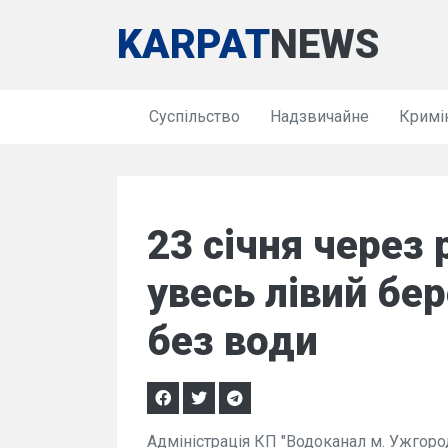
KARPAT
NEWS
Суспільство
Надзвичайне
Кримі
23 січня через 
увесь лівий бе
без води
Адміністрація КП "Водоканал м. Ужгород