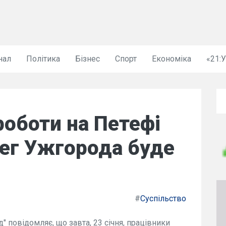
нал
Політика
Бізнес
Спорт
Економіка
«21:
роботи на Петефі
рег Ужгорода буде
#
Суспільство
" повідомляє, що завта, 23 січня, працівники