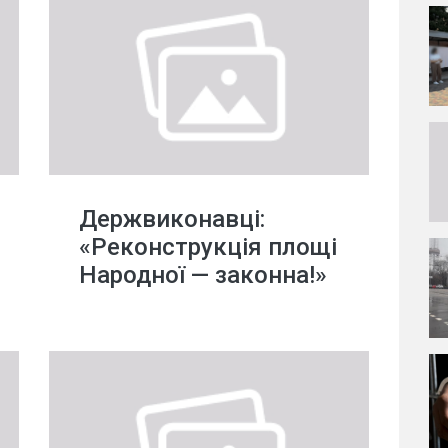
Держвиконавці:
«Реконструкція площі
Народної — законна!»