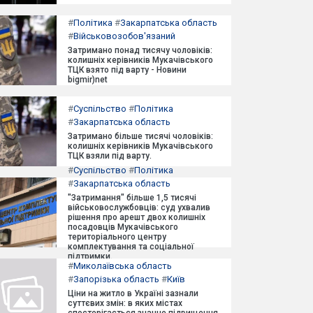
#
Політика
#
Закарпатська область
#
Військовозобов'язаний
Затримано понад тисячу чоловіків:
колишніх керівників Мукачівського
ТЦК взято під варту - Новини
bigmir)net
#
Суспільство
#
Політика
#
Закарпатська область
Затримано більше тисячі чоловіків:
колишніх керівників Мукачівського
ТЦК взяли під варту.
#
Суспільство
#
Політика
#
Закарпатська область
"Затримання" більше 1,5 тисячі
військовослужбовців: суд ухвалив
рішення про арешт двох колишніх
посадовців Мукачівського
територіального центру
комплектування та соціальної
підтримки.
#
Миколаївська область
#
Запорізька область
#
Київ
Ціни на житло в Україні зазнали
суттєвих змін: в яких містах