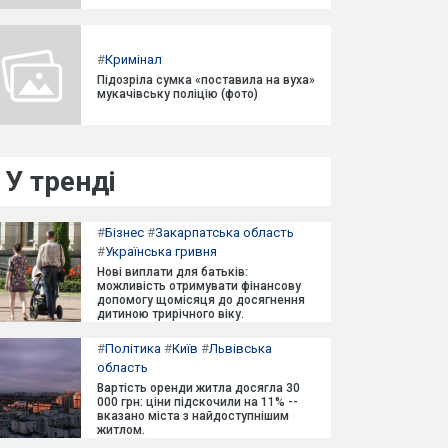
#
Кримінал
Підозріла сумка «поставила на вуха»
мукачівську поліцію (фото)
У тренді
#
Бізнес
#
Закарпатська область
#
Українська гривня
Нові виплати для батьків:
можливість отримувати фінансову
допомогу щомісяця до досягнення
дитиною трирічного віку.
#
Політика
#
Київ
#
Львівська
область
Вартість оренди житла досягла 30
000 грн: ціни підскочили на 11% --
вказано міста з найдоступнішим
житлом.