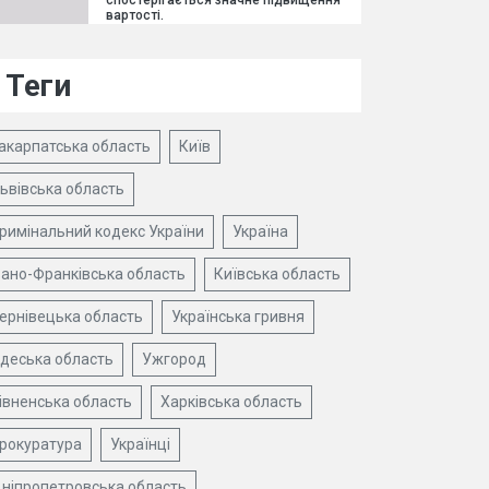
спостерігається значне підвищення
вартості.
Теги
акарпатська область
Київ
ьвівська область
римінальний кодекс України
Україна
вано-Франківська область
Київська область
ернівецька область
Українська гривня
деська область
Ужгород
івненська область
Харківська область
рокуратура
Українці
ніпропетровська область