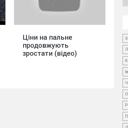
Ціни на пальне
З
продовжують
Л
зростати (відео)
К
І
Ч
О
Р
П
Д