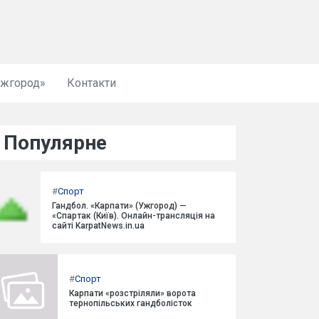
Ужгород»
Контакти
Популярне
#
Спорт
Гандбол. «Карпати» (Ужгород) —
«Спартак (Київ). Онлайн-трансляція на
сайті KarpatNews.in.ua
#
Спорт
Карпати «розстріляли» ворота
тернопільських гандболісток