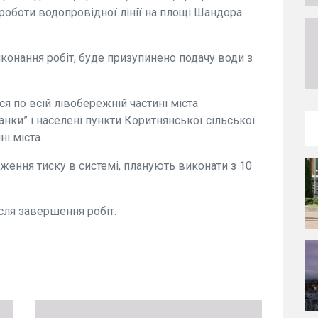
оботи водопровідної лінії на площі Шандора
виконання робіт, буде призупинено подачу води з
я по всій лівобережній частині міста
ки” і населені пункти Коритнянської сільської
і міста.
ження тиску в системі, планують виконати з 10
сля завершення робіт.