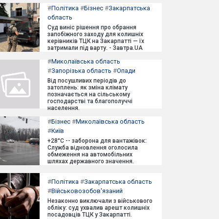
#
Політика
#
Бізнес
#
Закарпатська
область
Суд виніс рішення про обрання
запобіжного заходу для колишніх
керівників ТЦК на Закарпатті — їх
затримали під варту. - Завтра.UA
#
Миколаївська область
#
Запорізька область
#
Опади
Від посушливих періодів до
затоплень: як зміна клімату
позначається на сільському
господарстві та благополуччі
населення.
#
Бізнес
#
Миколаївська область
#
Київ
+28°C -- заборона для вантажівок:
Служба відновлення оголосила
обмеження на автомобільних
шляхах державного значення.
#
Політика
#
Закарпатська область
#
Військовозобов'язаний
Незаконно виключали з військового
обліку: суд ухвалив арешт колишніх
посадовців ТЦК у Закарпатті.