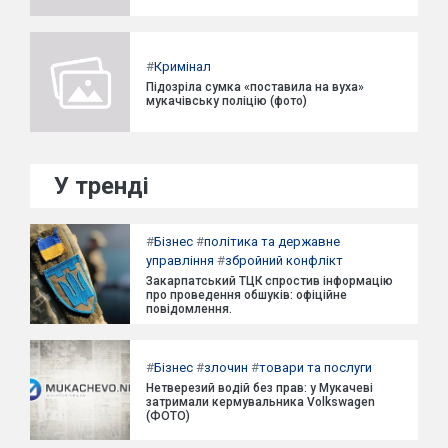
#
Кримінал
Підозріла сумка «поставила на вуха»
мукачівську поліцію (фото)
У тренді
#
Бізнес
#
політика та державне
управління
#
збройний конфлікт
Закарпатський ТЦК спростив інформацію
про проведення обшуків: офіційне
повідомлення.
#
Бізнес
#
злочин
#
товари та послуги
Нетверезий водій без прав: у Мукачеві
затримали кермувальника Volkswagen
(ФОТО)