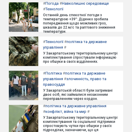
#
Погода
#
Навколишнє середовище
#
Технології
Останній день спекотної погоди з
температурою +39°: Діденко зробила
попередження щодо можливих гроз,
шквалів до 22 м/с та раптового зниження
температури.
#
Технології
#
політика та державне
управління
#
У Закарпатському територіальному центрі
комплектування спростували інформацію
про обшуки в своїх відділеннях.
#
Політика
#
політика та державне
управління
#
злочинність, право та
правосуддя
У Закарпатській області були затримані
двоє осіб, які займалися незаконним
переправленням через кордон.
#
політика та державне управління
#
конфлікт, війна та мир
#
У Закарпатському територіальному центрі
комплектування та соціальної підтримки
спростовують чутки про обшуки у своїх
підрозділах, зазначаючи, що ця