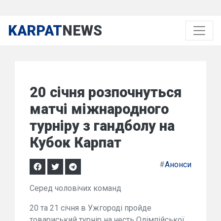
KARPAT
NEWS
20 січня розпочнуться
матчі міжнародного
турніру з гандболу на
Кубок Карпат
#
Анонси
Серед чоловічих команд
20 та 21 січня в Ужгороді пройде
товариський турнір на честь Олімпійської