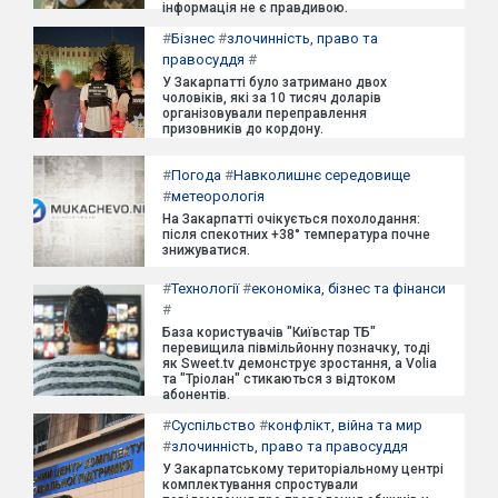
інформація не є правдивою.
#
Бізнес
#
злочинність, право та
правосуддя
#
У Закарпатті було затримано двох
чоловіків, які за 10 тисяч доларів
організовували переправлення
призовників до кордону.
#
Погода
#
Навколишнє середовище
#
метеорологія
На Закарпатті очікується похолодання:
після спекотних +38° температура почне
знижуватися.
#
Технології
#
економіка, бізнес та фінанси
#
База користувачів "Київстар ТБ"
перевищила півмільйонну позначку, тоді
як Sweet.tv демонструє зростання, а Volia
та "Тріолан" стикаються з відтоком
абонентів.
#
Суспільство
#
конфлікт, війна та мир
#
злочинність, право та правосуддя
У Закарпатському територіальному центрі
комплектування спростували