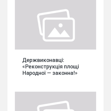
Держвиконавці:
«Реконструкція площі
Народної — законна!»