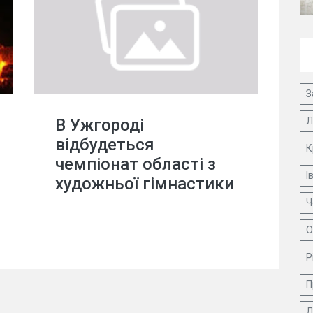
З
В Ужгороді
Л
відбудеться
К
чемпіонат області з
І
художньої гімнастики
Ч
О
Р
П
Д