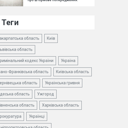
про штормове попередження.
Теги
акарпатська область
Київ
ьвівська область
римінальний кодекс України
Україна
вано-Франківська область
Київська область
ернівецька область
Українська гривня
деська область
Ужгород
івненська область
Харківська область
рокуратура
Українці
ніпропетровська область