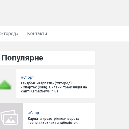
Ужгород»
Контакти
Популярне
#
Спорт
Гандбол. «Карпати» (Ужгород) —
«Спартак (Київ). Онлайн-трансляція на
сайті KarpatNews.in.ua
#
Спорт
Карпати «розстріляли» ворота
тернопільських гандболісток