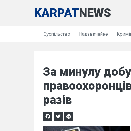
KARPAT
NEWS
Суспільство
Надзвичайне
Кримі
За минулу добу
правоохоронців
разів