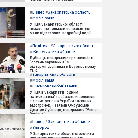
#
Бізнес
#
Закарпатська область
#
Мобілізація
У ТЦК Закарпатської області
незаконно тримали чоловіків, які
мали відстрочки: подробиці події.
#
Політика
#
Закарпатська область
#
Житомирська область
Лубінець повідомляє про наявність
"сотень заручників" з
відтермінуваннями в Берегівському
ТЦК.
#
Закарпатська область
#
Мобілізація
#
Військовозобов'язаний
У ТЦК в Закарпатті "одним
натисканням" позбавляли чоловіків
з різних регіонів України законних
відстрочок, - заявив Омбудсман
Дмитро Лубінець, повідомляє "Рівне
Вечірнє".
#
Бізнес
#
Закарпатська область
#
Ужгород
У Закарпатській області оголосили