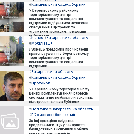
#
Кримінальний кодекс України
У Берегівському районному
територіальному центрі
комплектування та соціальної
підтримки відбувалися незаконні
скасування відстрочок та
утримання громадян, повідомив
омбудсман.
#
Бізнес
#
Закарпатська область
#
Мобілізація
Лубінець повідомив про численні
правопорушення в Берегівському
територіальному центрі
комплектування та соціальної
підтримки.
#
Закарпатська область
#
Кримінальний кодекс України
#
Протокол
У Берегівському територіальному
центрі комплектування чоловіків
систематично позбавляли законних
відстрочок, заявив Лубінець.
#
Політика
#
Закарпатська область
#
Військовозобов'язаний
За інформацією слідства,
представники ТЦК у Закарпатті
безпідставно виключили з обліку
понад тисячу чоловіків.