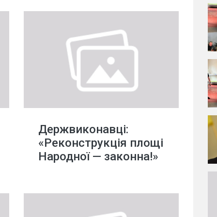
Держвиконавці:
«Реконструкція площі
Народної — законна!»