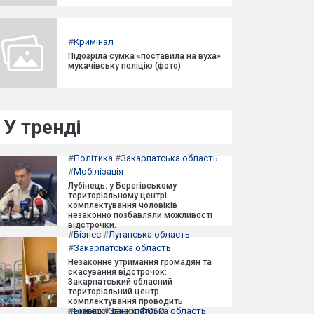
#
Кримінал
Підозріла сумка «поставила на вуха»
мукачівську поліцію (фото)
У тренді
#
Політика
#
Закарпатська область
#
Мобілізація
Лубінець: у Берегівському
територіальному центрі
комплектування чоловіків
незаконно позбавляли можливості
відстрочки.
#
Бізнес
#
Луганська область
#
Закарпатська область
Незаконне утримання громадян та
скасування відстрочок:
Закарпатський обласний
територіальний центр
комплектування проводить
#
Бізнес
#
Закарпатська область
перевірку даних. ФОТО