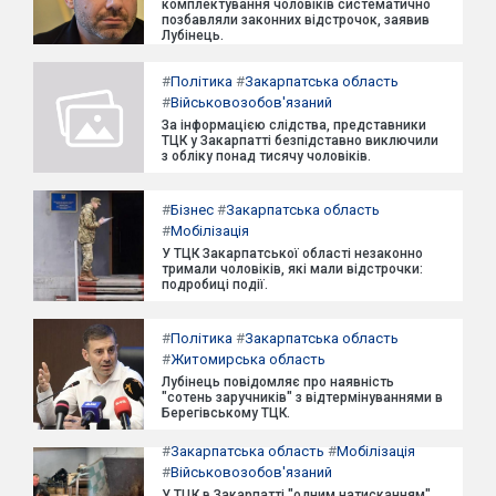
комплектування чоловіків систематично
позбавляли законних відстрочок, заявив
Лубінець.
#
Політика
#
Закарпатська область
#
Військовозобов'язаний
За інформацією слідства, представники
ТЦК у Закарпатті безпідставно виключили
з обліку понад тисячу чоловіків.
#
Бізнес
#
Закарпатська область
#
Мобілізація
У ТЦК Закарпатської області незаконно
тримали чоловіків, які мали відстрочки:
подробиці події.
#
Політика
#
Закарпатська область
#
Житомирська область
Лубінець повідомляє про наявність
"сотень заручників" з відтермінуваннями в
Берегівському ТЦК.
#
Закарпатська область
#
Мобілізація
#
Військовозобов'язаний
У ТЦК в Закарпатті "одним натисканням"