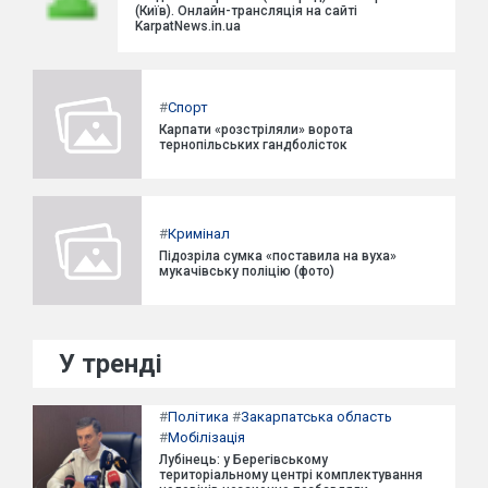
(Київ). Онлайн-трансляція на сайті
KarpatNews.in.ua
#
Спорт
Карпати «розстріляли» ворота
тернопільських гандболісток
#
Кримінал
Підозріла сумка «поставила на вуха»
мукачівську поліцію (фото)
У тренді
#
Політика
#
Закарпатська область
#
Мобілізація
Лубінець: у Берегівському
територіальному центрі комплектування