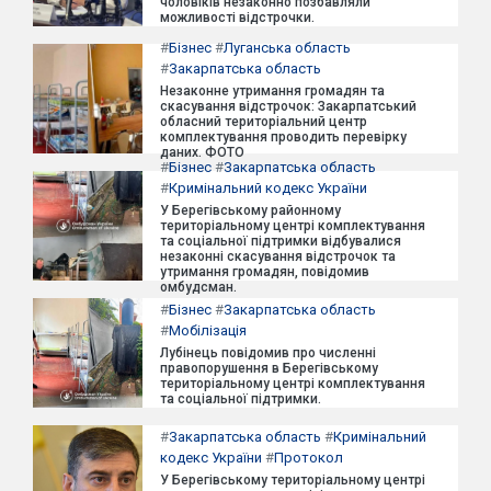
чоловіків незаконно позбавляли
можливості відстрочки.
#
Бізнес
#
Луганська область
#
Закарпатська область
Незаконне утримання громадян та
скасування відстрочок: Закарпатський
обласний територіальний центр
комплектування проводить перевірку
даних. ФОТО
#
Бізнес
#
Закарпатська область
#
Кримінальний кодекс України
У Берегівському районному
територіальному центрі комплектування
та соціальної підтримки відбувалися
незаконні скасування відстрочок та
утримання громадян, повідомив
омбудсман.
#
Бізнес
#
Закарпатська область
#
Мобілізація
Лубінець повідомив про численні
правопорушення в Берегівському
територіальному центрі комплектування
та соціальної підтримки.
#
Закарпатська область
#
Кримінальний
кодекс України
#
Протокол
У Берегівському територіальному центрі