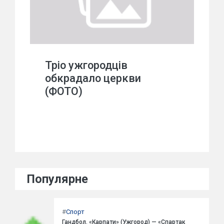
Тріо ужгородців
обкрадало церкви
(ФОТО)
Популярне
#
Спорт
Гандбол. «Карпати» (Ужгород) — «Спартак