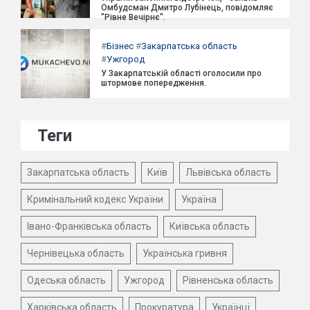
Омбудсман Дмитро Лубінець, повідомляє
"Рівне Вечірнє".
#
Бізнес
#
Закарпатська область
#
Ужгород
У Закарпатській області оголосили про
штормове попередження.
Теги
Закарпатська область
Київ
Львівська область
Кримінальний кодекс України
Україна
Івано-Франківська область
Київська область
Чернівецька область
Українська гривня
Одеська область
Ужгород
Рівненська область
Харківська область
Прокуратура
Українці