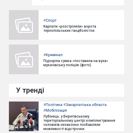
#
Спорт
Карпати «розстріляли» ворота
тернопільських гандболісток
#
Кримінал
Підозріла сумка «поставила на вуха»
мукачівську поліцію (фото)
У тренді
#
Політика
#
Закарпатська область
#
Мобілізація
Лубінець: у Берегівському
територіальному центрі комплектування
чоловіків незаконно позбавляли
можливості відстрочки.