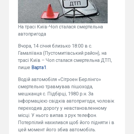
На трасі Київ-Чоп сталася смертельна
автопригода
Вчора, 14 січня близько 18:00 в с.
Гамаліївка (Пустомитівський район), на
трасі Київ – Чоп сталася смертельна ДТП,
пише
Варта1
.
Водій автомобіля «Сітроен Берлінго»
смертельно травмував пішохода,
мешканця с. Підбірці, 1980 р.н. За
інформацією свідків автопригоди, чоловік
переходив дорогу у невстановленному
місці. У нього випав з рук телефон.
Потерпілий нахилився щоб його підняти і в
цей момент його збив автомобіль.