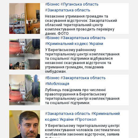
#
Бізнес
#
Луганська область
#
Закарпатська область
Незаконне утримання громадян та
скасування відстрочок: Закарпатський
обласний територіальний центр
комплектування проводить перевірку
даних. ФОТО
#
Бізнес
#
Закарпатська область
#
Кримінальний кодекс України
У Берегівському районному
територіальному центрі комплектування
та соціальної підтримки відбувалися
незаконні скасування відстрочок та
утримання громадян, повідомив
омбудсман.
#
Бізнес
#
Закарпатська область
#
Мобілізація
Лубінець повідомив про численні
правопорушення в Берегівському
територіальному центрі комплектування
та соціальної підтримки.
#
Закарпатська область
#
Кримінальний
кодекс України
#
Протокол
У Берегівському територіальному центрі
комплектування чоловіків систематично
позбавляли законних відстрочок, заявив