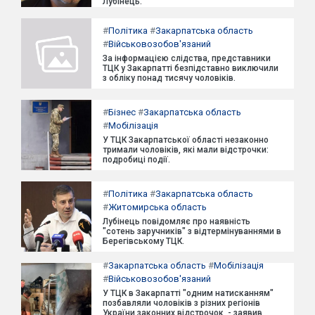
Лубінець.
#
Політика
#
Закарпатська область
#
Військовозобов'язаний
За інформацією слідства, представники
ТЦК у Закарпатті безпідставно виключили
з обліку понад тисячу чоловіків.
#
Бізнес
#
Закарпатська область
#
Мобілізація
У ТЦК Закарпатської області незаконно
тримали чоловіків, які мали відстрочки:
подробиці події.
#
Політика
#
Закарпатська область
#
Житомирська область
Лубінець повідомляє про наявність
"сотень заручників" з відтермінуваннями в
Берегівському ТЦК.
#
Закарпатська область
#
Мобілізація
#
Військовозобов'язаний
У ТЦК в Закарпатті "одним натисканням"
позбавляли чоловіків з різних регіонів
України законних відстрочок, - заявив