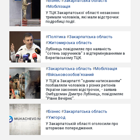
#
Бізнес
#
Закарпатська область
#
Мобілізація
У ТЦК Закарпатської області незаконно
тримали чоловіків, які мали відстрочки:
подробиці події.
#
Політика
#
Закарпатська область
#
Житомирська область
Лубінець повідомляє про наявність
"сотень заручників" з відтермінуваннями в
Берегівському ТЦК.
#
Закарпатська область
#
Мобілізація
#
Військовозобов'язаний
У ТЦК в Закарпатті "одним натисканням"
позбавляли чоловіків з різних регіонів
України законних відстрочок, - заявив
Омбудсман Дмитро Лубінець, повідомляє
"Рівне Вечірнє".
#
Бізнес
#
Закарпатська область
#
Ужгород
У Закарпатській області оголосили про
штормове попередження.