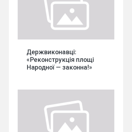
Держвиконавці:
«Реконструкція площі
Народної — законна!»