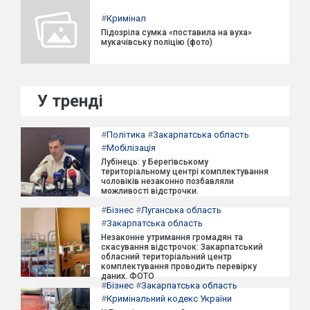
#
Кримінал
Підозріла сумка «поставила на вуха»
мукачівську поліцію (фото)
У тренді
#
Політика
#
Закарпатська область
#
Мобілізація
Лубінець: у Берегівському
територіальному центрі комплектування
чоловіків незаконно позбавляли
можливості відстрочки.
#
Бізнес
#
Луганська область
#
Закарпатська область
Незаконне утримання громадян та
скасування відстрочок: Закарпатський
обласний територіальний центр
комплектування проводить перевірку
даних. ФОТО
#
Бізнес
#
Закарпатська область
#
Кримінальний кодекс України