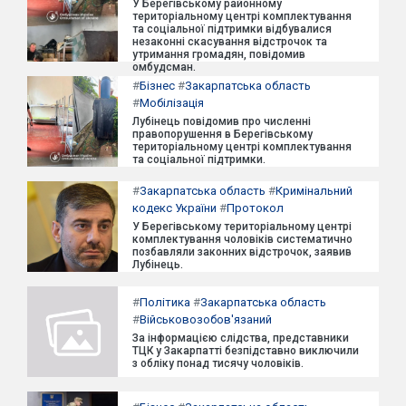
У Берегівському районному
територіальному центрі комплектування
та соціальної підтримки відбувалися
незаконні скасування відстрочок та
утримання громадян, повідомив
омбудсман.
#
Бізнес
#
Закарпатська область
#
Мобілізація
Лубінець повідомив про численні
правопорушення в Берегівському
територіальному центрі комплектування
та соціальної підтримки.
#
Закарпатська область
#
Кримінальний
кодекс України
#
Протокол
У Берегівському територіальному центрі
комплектування чоловіків систематично
позбавляли законних відстрочок, заявив
Лубінець.
#
Політика
#
Закарпатська область
#
Військовозобов'язаний
За інформацією слідства, представники
ТЦК у Закарпатті безпідставно виключили
з обліку понад тисячу чоловіків.