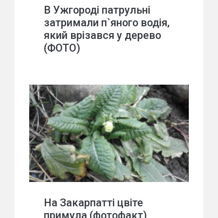
В Ужгороді патрульні
затримали п`яного водія,
який врізався у дерево
(ФОТО)
На Закарпатті цвіте
примула (фотофакт)