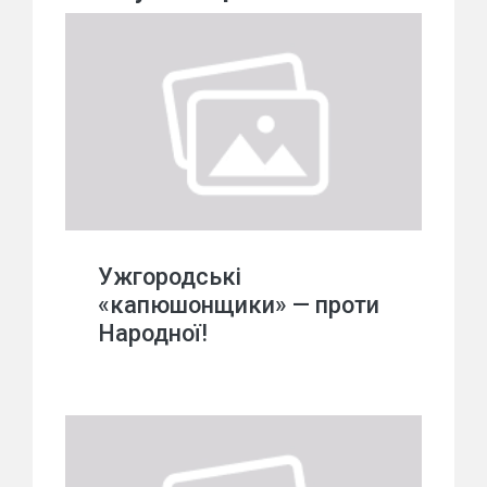
Ужгородські
«капюшонщики» — проти
Народної!