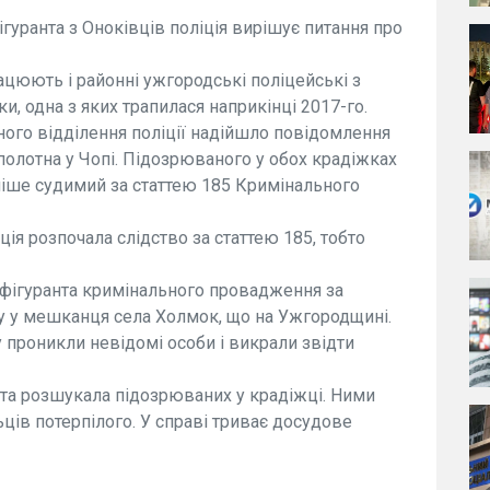
гуранта з Оноківців поліція вирішує питання про
цюють і районні ужгородські поліцейські з
и, одна з яких трапилася наприкінці 2017-го.
ного відділення поліції надійшло повідомлення
полотна у Чопі. Підозрюваного у обох крадіжках
ніше судимий за статтею 185 Кримінального
ія розпочала слідство за статтею 185, тобто
фігуранта кримінального провадження за
 у мешканця села Холмок, що на Ужгородщині.
 проникли невідомі особи і викрали звідти
та розшукала підозрюваних у крадіжці. Ними
ців потерпілого. У справі триває досудове