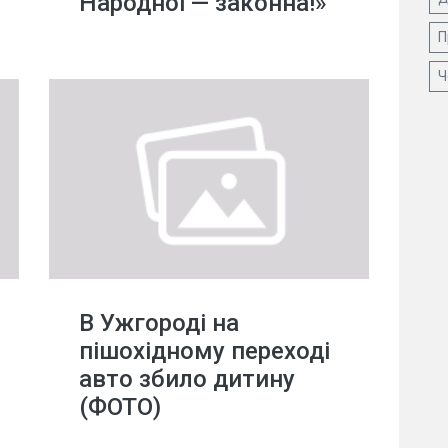
Народної — законна!»
П
Ч
В Ужгороді на
пішохідному переході
авто збило дитину
(ФОТО)