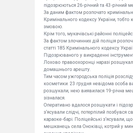
підозрюються 26-річний та 43-річний м
За даним фактом розпочато кримінальне
Кримінального кодексу України, тобто 
змовою.
Крім того, мукачівські районні поліцейс
За фактом злочинних дій поліція розпо
статті 185 Кримінального кодексу Украї
Підозрюваного у викраденні інструмент
Лохово правоохоронці наразі розшукали
домашнього арешту.
Тим часом ужгородська поліція розсліду
косметики. 23 грудня невідома особа в
розшукали, нею виявилася 19-річна ме
зізналася.
Оперативно вдалося розшукати і підозр
з‘ясували слідчі, потерпілий позбувся 
караоке-барі. Поліцейські з‘ясували, що
мешканець села Оноківці, котрий у мин