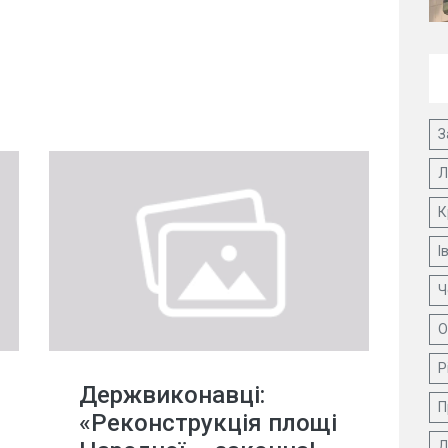
З
Л
К
І
Ч
О
Р
Держвиконавці:
П
«Реконструкція площі
Д