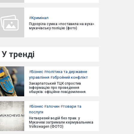
#
Кримінал
Підозріла сумка «поставила на вуха»
мукачівську поліцію (фото)
У тренді
#
Бізнес
#
політика та державне
управління
#
збройний конфлікт
Закарпатський ТЦК спростив
інформацію про проведення
обшуків: офіційне повідомлення.
#
Бізнес
#
злочин
#
товари та
послуги
Нетверезий водій без прав: у
Мукачеві затримали кермувальника
Volkswagen (ФОТО)