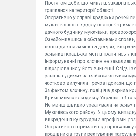
Протягом доби, що минула, закарпатська
трапилися на території області.
Оперативно у справі крадіжки речей п
мукачівського відділу поліції. Отрима
дачного будинку мукачівки, правоохорон
Ознайомившись з обставинами справи, п
пошкодивши замок на дверях, викрали р
заявниці крадіжка могла трапитись у кін
інформуванні про злочин не завадила 
підозрюваних у його вчиненні. Слідчі з‘
раніше судимих за майнові злочини мука
частково вилучили і речові докази, що 
За фактом злочину, поліція відкрила к
Кримінального кодексу України, тобто 
Не менш швидко зреагували на заяву т
Мукачівського району. У цьому випадку
викрадення кукурудзи з агрофірми, роз
Оперативно затримати підозрюваних у 
працівників групи реагування патрульно