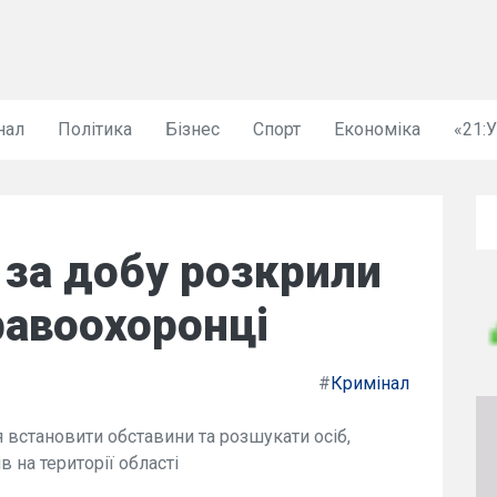
нал
Політика
Бізнес
Спорт
Економіка
«21:
 за добу розкрили
равоохоронці
#
Кримінал
я встановити обставини та розшукати осіб,
 на території області