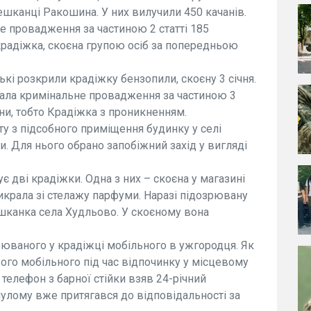
ешканці Ракошина. У них вилучили 450 качанів.
 провадження за частиною 2 статті 185
крадіжка, скоєна групою осіб за попередньою
ькі розкрили крадіжку бензопили, скоєну 3 січня.
чала кримінальне провадження за частиною 3
ни, тобто Крадіжка з проникненням.
у з підсобного приміщення будинку у селі
. Для нього обрано запобіжний захід у вигляді
є дві крадіжки. Одна з них – скоєна у магазині
икрала зі стелажу парфуми. Наразі підозрювану
шканка села Худльово. У скоєному вона
юваного у крадіжці мобільного в ужгородця. Як
свого мобільного під час відпочинку у місцевому
 телефон з барної стійки взяв 24-річний
улому вже притягався до відповідальності за