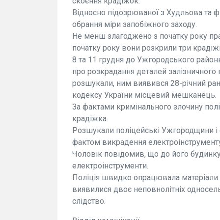
скоєння крадіжок.
Відносно підозрюваної з Худльова та фі
обрання міри запобіжного заходу.
Не менш злагоджено з початку року пра
початку року вони розкрили три крадіжк
8 та 11 грудня до Ужгородського район
про розкрадання деталей залізничного 
розшукали, ним виявився 28-річний ра
кодексу України місцевий мешканець.
За фактами кримінального злочину поліц
крадіжка.
Розшукали поліцейські Ужгородщини і 
фактом викрадення електроінструменту
Чоловік повідомив, що до його будинку
електроінструменти.
Поліція швидко опрацювала матеріали 
виявилися двоє неповнолітніх односель
слідство.