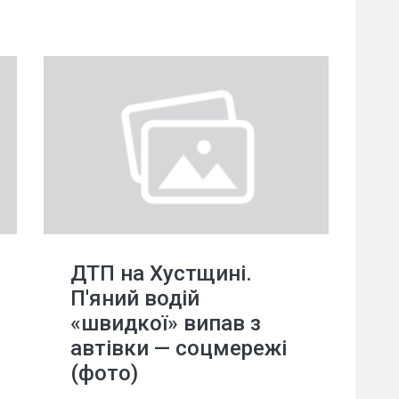
ДТП на Хустщині.
П'яний водій
«швидкої» випав з
автівки — соцмережі
(фото)