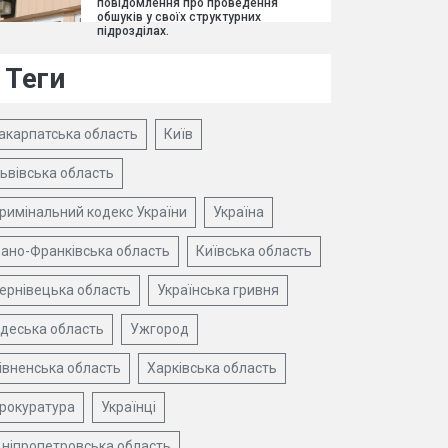
повідомлення про проведення
обшуків у своїх структурних
підрозділах.
Теги
акарпатська область
Київ
ьвівська область
римінальний кодекс України
Україна
вано-Франківська область
Київська область
ернівецька область
Українська гривня
деська область
Ужгород
івненська область
Харківська область
рокуратура
Українці
ніпропетровська область