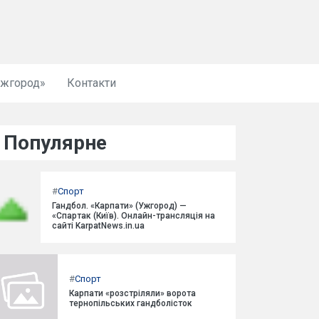
Ужгород»
Контакти
Популярне
#
Спорт
Гандбол. «Карпати» (Ужгород) —
«Спартак (Київ). Онлайн-трансляція на
сайті KarpatNews.in.ua
#
Спорт
Карпати «розстріляли» ворота
тернопільських гандболісток