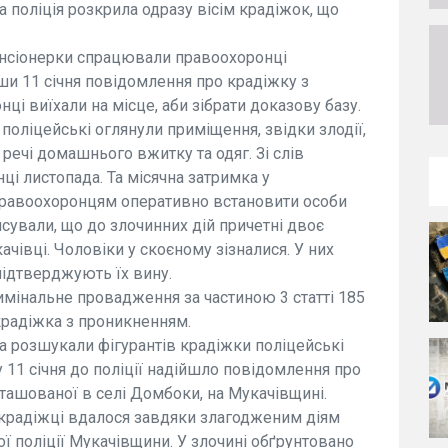
 поліція розкрила одразу вісім крадіжок, що
енсіонерки спрацювали правоохоронці
вши 11 січня повідомлення про крадіжку з
ці виїхали на місце, аби зібрати доказову базу.
оліцейські оглянули приміщення, звідки злодії,
ечі домашнього вжитку та одяг. Зі слів
ці листопада. Та місячна затримка у
правоохоронцям оперативно встановити особи
ясували, що до злочинних дій причетні двоє
чівці. Чоловіки у скоєному зізналися. У них
підтверджують їх вину.
римінальне провадження за частиною 3 статті 185
крадіжка з проникненням.
а розшукали фігурантів крадіжки поліцейські
 11 січня до поліції надійшло повідомлення про
ташованої в селі Домбоки, на Мукачівщині.
крадіжці вдалося завдяки злагодженим діям
ї поліції Мукачівщини. У злочині обґрунтовано