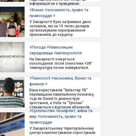
інформація не є правдивою.
#
Бізнес
#
злочинність, право та
правосуддя
#
У Закарпатті було затримано двох
чоловіків, які за 10 тисяч доларів
організовували переправлення
призовників до кордону.
#
Погода
#
Навколишнє
середовище
#
метеорологія
На Закарпатті очікується
похолодання: після спекотних +38°
температура почне знижуватися.
#
Технології
#
економіка, бізнес та
фінанси
#
База користувачів "Київстар ТБ"
перевищила півмільйонну позначку,
тоді як Sweet.tv демонструє
зростання, а Volia та "Тріолан"
стикаються з відтоком абонентів.
#
Суспільство
#
конфлікт, війна та
мир
#
злочинність, право та
правосуддя
У Закарпатському територіальному
центрі комплектування спростували