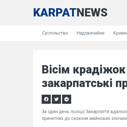
KARPAT
NEWS
Суспільство
Надзвичайне
Кримі
Вісім крадіжок
закарпатські п
За один день поліції Закарпаття вдалос
причетних до скоєння майнових злочинів