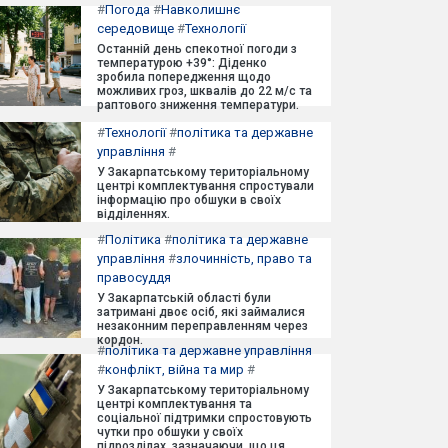
#
Погода
#
Навколишнє
середовище
#
Технології
Останній день спекотної погоди з
температурою +39°: Діденко
зробила попередження щодо
можливих гроз, шквалів до 22 м/с та
раптового зниження температури.
#
Технології
#
політика та державне
управління
#
У Закарпатському територіальному
центрі комплектування спростували
інформацію про обшуки в своїх
відділеннях.
#
Політика
#
політика та державне
управління
#
злочинність, право та
правосуддя
У Закарпатській області були
затримані двоє осіб, які займалися
незаконним переправленням через
кордон.
#
політика та державне управління
#
конфлікт, війна та мир
#
У Закарпатському територіальному
центрі комплектування та
соціальної підтримки спростовують
чутки про обшуки у своїх
підрозділах, зазначаючи, що ця