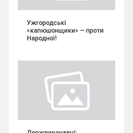
Ужгородські
«капюшонщики» — проти
Народної!
Держвиконавці: