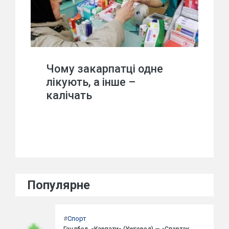
Чому закарпатці одне
лікують, а інше –
калічать
Популярне
#
Спорт
Гандбол. «Карпати» (Ужгород) — «Спартак