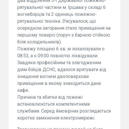
два відділення 5-ї Державної пожежно-
рятувальної частини м. Іршава у складі 6
вогнеборців та 2 одиниць пожежно-
рятувальної техніки. З'ясувалося, що
осередком загорання стало приміщення на
першому поверсі (поруч з барною стійкою
біля холодильників).
Пожежу площею 6 кв. м локалізували о
08:53, а о 09:00 повністю ліквідували.
Завдяки професійним та злагодженим
діям бійців ДСНС, вдалося врятувати від
знищення вогнем двоповерхове
приміщення в якому знаходиться дане
кафе.
Причина та збитки від пожежі
встановлюються компетентними
службами. Серед ймовірних розглядається
коротке замкнення електромережі.