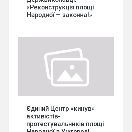
«Реконструкція площі
Народної — законна!»
Єдиний Центр «кинув»
активістів-
протестувальників площі
Народної в Ужгороді