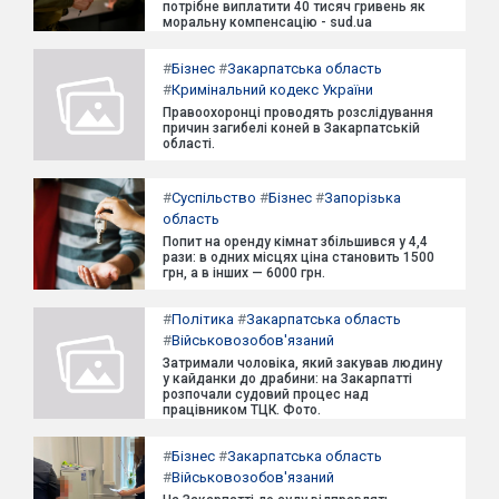
потрібне виплатити 40 тисяч гривень як
моральну компенсацію - sud.ua
#
Бізнес
#
Закарпатська область
#
Кримінальний кодекс України
Правоохоронці проводять розслідування
причин загибелі коней в Закарпатській
області.
#
Суспільство
#
Бізнес
#
Запорізька
область
Попит на оренду кімнат збільшився у 4,4
рази: в одних місцях ціна становить 1500
грн, а в інших — 6000 грн.
#
Політика
#
Закарпатська область
#
Військовозобов'язаний
Затримали чоловіка, який закував людину
у кайданки до драбини: на Закарпатті
розпочали судовий процес над
працівником ТЦК. Фото.
#
Бізнес
#
Закарпатська область
#
Військовозобов'язаний