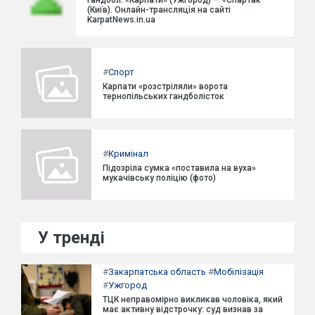
(Київ). Онлайн-трансляція на сайті
KarpatNews.in.ua
#
Спорт
Карпати «розстріляли» ворота
тернопільських гандболісток
#
Кримінал
Підозріла сумка «поставила на вуха»
мукачівську поліцію (фото)
У тренді
#
Закарпатська область
#
Мобілізація
#
Ужгород
ТЦК неправомірно викликав чоловіка, який
має активну відстрочку: суд визнав за