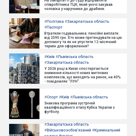
На Закарпатті до суду відправлять
співробітника ТЦК, який уночі закував
чоловіка у наручники до драбини.
#
Політика
#
Закарпатська область
#
Паспорт
Втратили годувальника: пенсійні виплати
від 2595 грн. Хто може претендувати на цю
допомогу та як не упустити 12-місячний
термін для оформлення?
#
Київ
#
Львівська область
#
Закарпатська область
У 2026 році в Києві спостерігається
зниження кількості нових житлових
комплексів, що виходять на ринок, на 40%
- повідомляє "ЛУН".
#
Спорт
#
Київ
#
Львівська область
Знакова програма зустрічей
кваліфікаційного етапу Кубка України з
футболу.
#
Закарпатська область
#
Військовозобов'язаний
#
Кримінальний
кодекс України