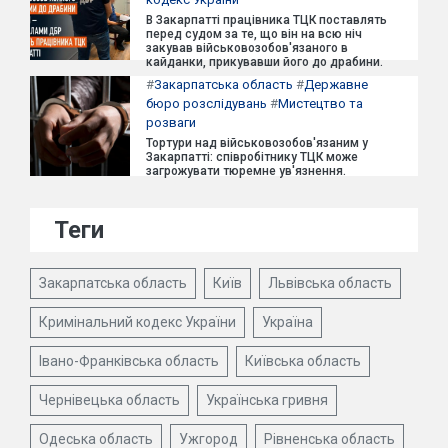
В Закарпатті працівника ТЦК поставлять
перед судом за те, що він на всю ніч
закував військовозобов'язаного в
кайданки, прикувавши його до драбини.
#
Закарпатська область
#
Державне
бюро розслідувань
#
Мистецтво та
розваги
Тортури над військовозобов'язаним у
Закарпатті: співробітнику ТЦК може
загрожувати тюремне ув'язнення.
Теги
Закарпатська область
Київ
Львівська область
Кримінальний кодекс України
Україна
Івано-Франківська область
Київська область
Чернівецька область
Українська гривня
Одеська область
Ужгород
Рівненська область