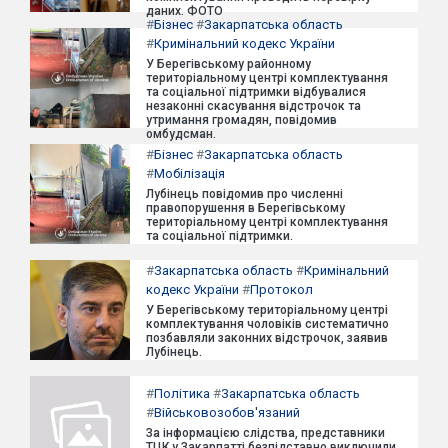
даних. ФОТО
#
Бізнес
#
Закарпатська область
#
Кримінальний кодекс України
У Берегівському районному
територіальному центрі комплектування
та соціальної підтримки відбувалися
незаконні скасування відстрочок та
утримання громадян, повідомив
омбудсман.
#
Бізнес
#
Закарпатська область
#
Мобілізація
Лубінець повідомив про численні
правопорушення в Берегівському
територіальному центрі комплектування
та соціальної підтримки.
#
Закарпатська область
#
Кримінальний
кодекс України
#
Протокол
У Берегівському територіальному центрі
комплектування чоловіків систематично
позбавляли законних відстрочок, заявив
Лубінець.
#
Політика
#
Закарпатська область
#
Військовозобов'язаний
За інформацією слідства, представники
ТЦК у Закарпатті безпідставно виключили