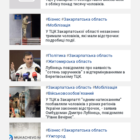
з обліку понад тисячу чоловіків.
#
Бізнес
#
Закарпатська область
#
Мобілізація
У ТЦК Закарпатської області незаконно
тримали чоловіків, які мали відстрочки:
подробиці події.
#
Політика
#
Закарпатська область
#
Житомирська область
Лубінець повідомляє про наявність
"сотень заручників" з відтермінуваннями в
Берегівському ТЦК.
#
Закарпатська область
#
Мобілізація
#
Військовозобов'язаний
У ТЦК в Закарпатті "одним натисканням"
позбавляли чоловіків з різних регіонів
України законних відстрочок, - заявив
Омбудсман Дмитро Лубінець, повідомляє
"Рівне Вечірнє".
#
Бізнес
#
Закарпатська область
#
Ужгород