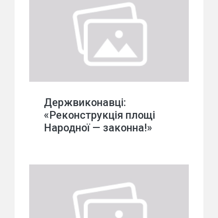
Держвиконавці:
«Реконструкція площі
Народної — законна!»