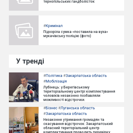
тернопільських гандболісток
#
Кримінал
Підозріла сумка «поставила на вуха»
мукачівську поліцію (фото)
У тренді
#
Політика
#
Закарпатська область
#
Мобілізація
Лубінець: у Берегівському
територіальному центрі комплектування
чоловіків незаконно позбавляли
можливості відстрочки.
#
Бізнес
#
Луганська область
#
Закарпатська область
Незаконне утримання громадян та
скасування відстрочок: Закарпатський
обласний територіальний центр
комплектування проводить перевірку