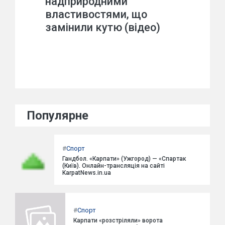
надприродними
властивостями, що
замінили кутю (відео)
Популярне
#
Спорт
Гандбол. «Карпати» (Ужгород) — «Спартак
(Київ). Онлайн-трансляція на сайті
KarpatNews.in.ua
#
Спорт
Карпати «розстріляли» ворота