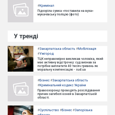
#
Кримінал
Підозріла сумка «поставила на вуха»
мукачівську поліцію (фото)
У тренді
#
Закарпатська область
#
Мобілізація
#
Ужгород
ТЦК неправомірно викликав чоловіка, який
має активну відстрочку: суд визнав за
потрібне виплатити 40 тисяч гривень як
моральну компенсацію - sud.ua
#
Бізнес
#
Закарпатська область
#
Кримінальний кодекс України
Правоохоронці проводять розслідування
причин загибелі коней в Закарпатській
області.
#
Суспільство
#
Бізнес
#
Запорізька
область