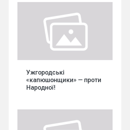
Ужгородські
«капюшонщики» — проти
Народної!