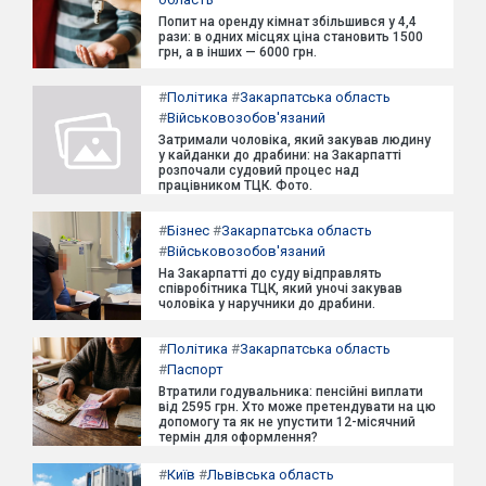
Попит на оренду кімнат збільшився у 4,4
рази: в одних місцях ціна становить 1500
грн, а в інших — 6000 грн.
#
Політика
#
Закарпатська область
#
Військовозобов'язаний
Затримали чоловіка, який закував людину
у кайданки до драбини: на Закарпатті
розпочали судовий процес над
працівником ТЦК. Фото.
#
Бізнес
#
Закарпатська область
#
Військовозобов'язаний
На Закарпатті до суду відправлять
співробітника ТЦК, який уночі закував
чоловіка у наручники до драбини.
#
Політика
#
Закарпатська область
#
Паспорт
Втратили годувальника: пенсійні виплати
від 2595 грн. Хто може претендувати на цю
допомогу та як не упустити 12-місячний
термін для оформлення?
#
Київ
#
Львівська область