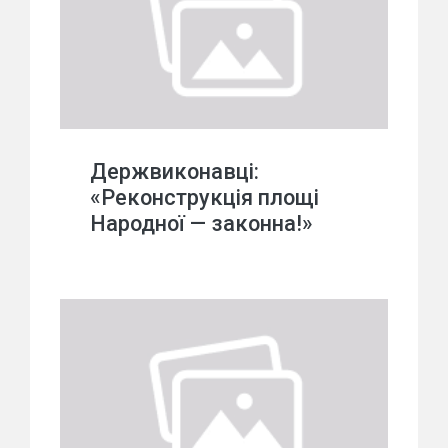
Держвиконавці:
«Реконструкція площі
Народної — законна!»