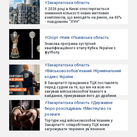
#
Закарпатська область
У 2026 році в Києві спостерігається
зниження кількості нових житлових
комплексів, що виходять на ринок, на 40%
- повідомляє "ЛУН".
#
Спорт
#
Київ
#
Львівська область
Знакова програма зустрічей
кваліфікаційного етапу Кубка України з
футболу.
#
Закарпатська область
#
Військовозобов'язаний
#
Кримінальний
кодекс України
В Закарпатті працівника ТЦК поставлять
перед судом за те, що він на всю ніч
закував військовозобов'язаного в
кайданки, прикувавши його до драбини.
#
Закарпатська область
#
Державне
бюро розслідувань
#
Мистецтво та
розваги
Тортури над військовозобов'язаним у
Закарпатті: співробітнику ТЦК може
загрожувати тюремне ув'язнення.