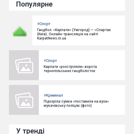
Популярне
#
Спорт
Гандбол. «Карпати» (Ужгород) — «Спартак
(Київ). Онлайн-трансляція на сайті
KarpatNews.in.ua
#
Спорт
Карпати «розстріляли» ворота
тернопільських гандболісток
#
Кримінал
Підозріла сумка «поставила на вуха»
мукачівську поліцію (фото)
У тренді