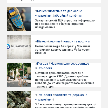
#
Бізнес
#
політика та державне
управління
#
збройний конфлікт
Закарпатський ТЦК спростив інформацію
про проведення обшуків: офіційне
повідомлення.
#
Бізнес
#
злочин
#
товари та послуги
Нетверезий водій без прав: у Мукачеві
затримали кермувальника Volkswagen
(ФОТО)
#
Погода
#
Навколишнє середовище
#
Технології
Останній день спекотної погоди з
температурою +39°: Діденко зробила
попередження щодо можливих гроз,
шквалів до 22 м/с та раптового зниження
температури.
#
Технології
#
політика та державне
управління
#
У Закарпатському територіальному центрі
комплектування спростували інформацію