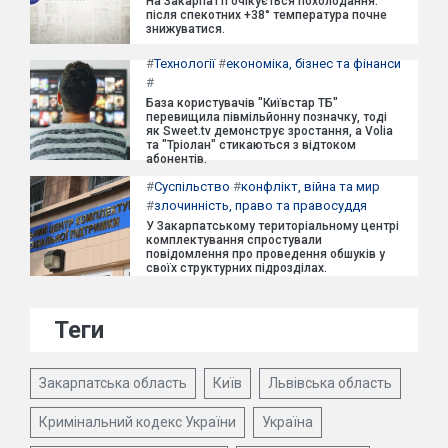
На Закарпатті очікується похолодання:
після спекотних +38° температура почне
знижуватися.
#
Технології
#
економіка, бізнес та фінанси
#
База користувачів "Київстар ТБ"
перевищила півмільйонну позначку, тоді
як Sweet.tv демонструє зростання, а Volia
та "Тріолан" стикаються з відтоком
абонентів.
#
Суспільство
#
конфлікт, війна та мир
#
злочинність, право та правосуддя
У Закарпатському територіальному центрі
комплектування спростували
повідомлення про проведення обшуків у
своїх структурних підрозділах.
Теги
Закарпатська область
Київ
Львівська область
Кримінальний кодекс України
Україна