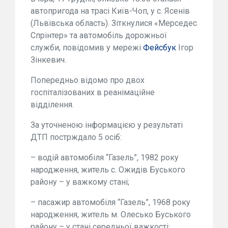
автопригода на трасі Київ-Чоп, у с. Ясенів
(Львівська область). Зіткнулися «Мерседес
Спрінтер» та автомобіль дорожньої
служби, повідомив у мережі
Фейсбук
Ігор
Зінкевич.
Попередньо відомо про двох
госпіталізованих в реанімаційне
відділення.
За уточненою інформацією у результаті
ДТП пострждало 5 осіб:
– водій автомобіля “Газель”, 1982 року
народження, житель с. Ожидів Буського
району – у важкому стані;
– пасажир автомобіля “Газель”, 1968 року
народження, житель м. Олесько Буського
району – у стані середньої важкості;