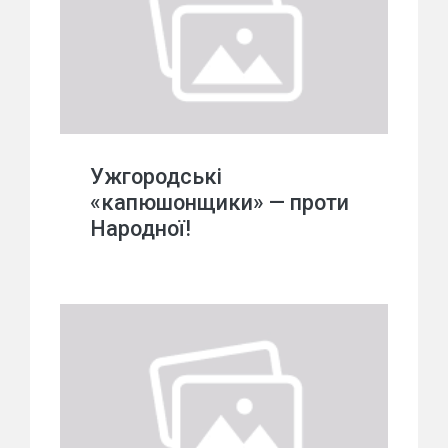
Ужгородські
«капюшонщики» — проти
Народної!