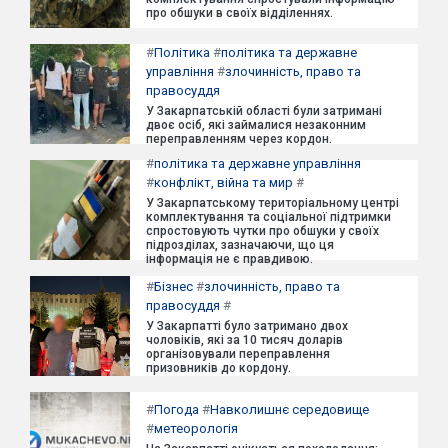
про обшуки в своїх відділеннях.
#
Політика
#
політика та державне
управління
#
злочинність, право та
правосуддя
У Закарпатській області були затримані
двоє осіб, які займалися незаконним
переправленням через кордон.
#
політика та державне управління
#
конфлікт, війна та мир
#
У Закарпатському територіальному центрі
комплектування та соціальної підтримки
спростовують чутки про обшуки у своїх
підрозділах, зазначаючи, що ця
інформація не є правдивою.
#
Бізнес
#
злочинність, право та
правосуддя
#
У Закарпатті було затримано двох
чоловіків, які за 10 тисяч доларів
організовували переправлення
призовників до кордону.
#
Погода
#
Навколишнє середовище
#
метеорологія