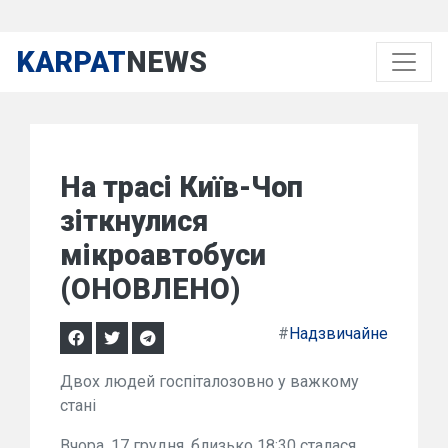
KARPAT
NEWS
На трасі Київ-Чоп
зіткнулися
мікроавтобуси
(ОНОВЛЕНО)
#
Надзвичайне
Двох людей госпіталозовно у важкому
стані
Вчора, 17 грудня, близько 18:30 сталася