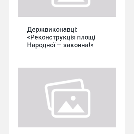
Держвиконавці:
«Реконструкція площі
Народної — законна!»