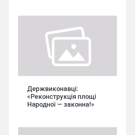
Держвиконавці:
«Реконструкція площі
Народної — законна!»