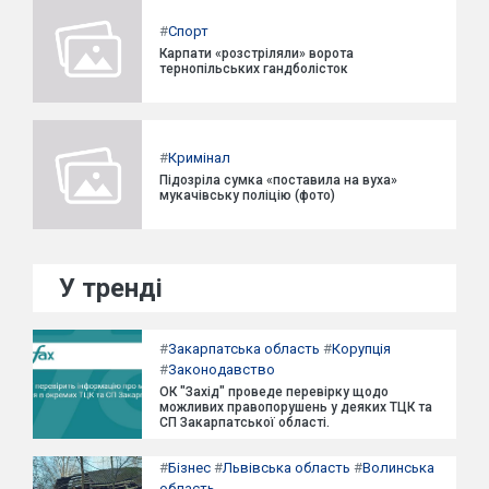
#
Спорт
Карпати «розстріляли» ворота
тернопільських гандболісток
#
Кримінал
Підозріла сумка «поставила на вуха»
мукачівську поліцію (фото)
У тренді
#
Закарпатська область
#
Корупція
#
Законодавство
ОК "Захід" проведе перевірку щодо
можливих правопорушень у деяких ТЦК та
СП Закарпатської області.
#
Бізнес
#
Львівська область
#
Волинська
область