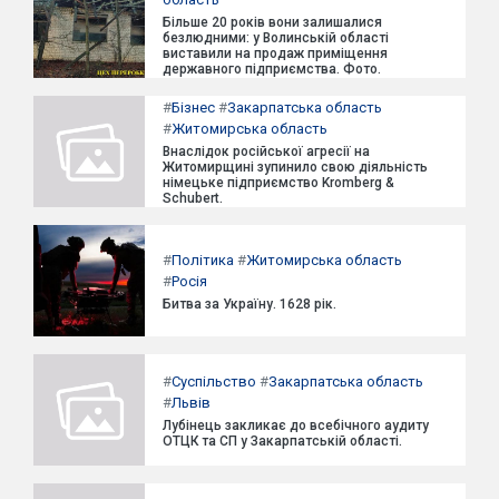
Більше 20 років вони залишалися
безлюдними: у Волинській області
виставили на продаж приміщення
державного підприємства. Фото.
#
Бізнес
#
Закарпатська область
#
Житомирська область
Внаслідок російської агресії на
Житомирщині зупинило свою діяльність
німецьке підприємство Kromberg &
Schubert.
#
Політика
#
Житомирська область
#
Росія
Битва за Україну. 1628 рік.
#
Суспільство
#
Закарпатська область
#
Львів
Лубінець закликає до всебічного аудиту
ОТЦК та СП у Закарпатській області.