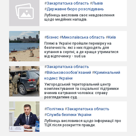
#
Закарпатська область
#
Львів
#
Державне бюро розслідувань
Лубінець висловив своє невдоволення
щодо медійних нападів.
#
Бізнес
#
Миколаївська область
#
Київ
Пляжі в Україні пройшли перевірку на
безпечність: які з них підходять для
купання в серпні, а де краще утриматися
від відпочинку - sud.ua
#
Закарпатська область
#
Військовозобов'язаний
#
Кримінальний
кодекс України
Ужгородський територіальний центр
комплектування та соціальної підтримки
вчинив катування чоловіка: справу
розглядатиме суд.
#
Політика
#
Закарпатська область
#
Служба безпеки України
Лубінець висловився щодо інформації про
ТЦК після розкриття правди.