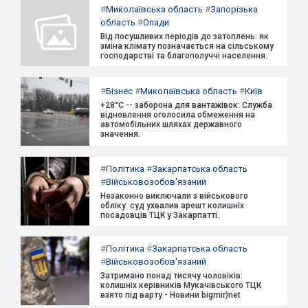
#
Миколаївська область
#
Запорізька
область
#
Опади
Від посушливих періодів до затоплень: як
зміна клімату позначається на сільському
господарстві та благополуччі населення.
#
Бізнес
#
Миколаївська область
#
Київ
+28°C -- заборона для вантажівок: Служба
відновлення оголосила обмеження на
автомобільних шляхах державного
значення.
#
Політика
#
Закарпатська область
#
Військовозобов'язаний
Незаконно виключали з військового
обліку: суд ухвалив арешт колишніх
посадовців ТЦК у Закарпатті.
#
Політика
#
Закарпатська область
#
Військовозобов'язаний
Затримано понад тисячу чоловіків:
колишніх керівників Мукачівського ТЦК
взято під варту - Новини bigmir)net