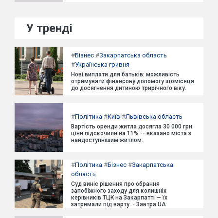
У тренді
#
Бізнес
#
Закарпатська область
#
Українська гривня
Нові виплати для батьків: можливість
отримувати фінансову допомогу щомісяця
до досягнення дитиною трирічного віку.
#
Політика
#
Київ
#
Львівська область
Вартість оренди житла досягла 30 000 грн:
ціни підскочили на 11% -- вказано міста з
найдоступнішим житлом.
#
Політика
#
Бізнес
#
Закарпатська
область
Суд виніс рішення про обрання
запобіжного заходу для колишніх
керівників ТЦК на Закарпатті — їх
затримали під варту. - Завтра.UA