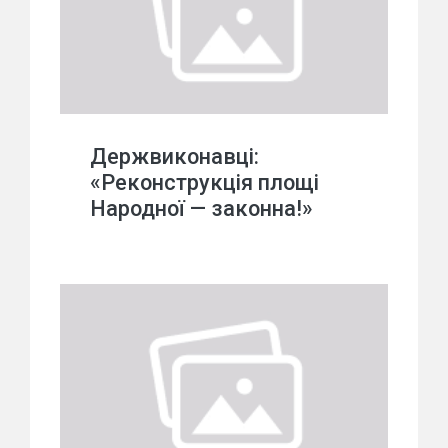
Держвиконавці:
«Реконструкція площі
Народної — законна!»