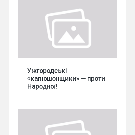
Ужгородські
«капюшонщики» — проти
Народної!