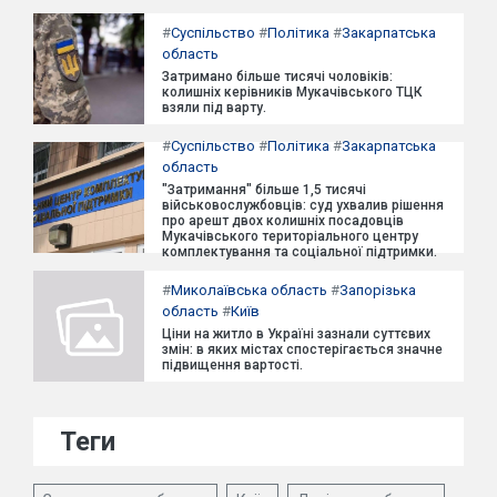
#
Суспільство
#
Політика
#
Закарпатська
область
Затримано більше тисячі чоловіків:
колишніх керівників Мукачівського ТЦК
взяли під варту.
#
Суспільство
#
Політика
#
Закарпатська
область
"Затримання" більше 1,5 тисячі
військовослужбовців: суд ухвалив рішення
про арешт двох колишніх посадовців
Мукачівського територіального центру
комплектування та соціальної підтримки.
#
Миколаївська область
#
Запорізька
область
#
Київ
Ціни на житло в Україні зазнали суттєвих
змін: в яких містах спостерігається значне
підвищення вартості.
Теги