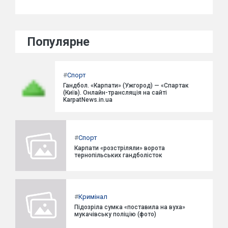
Популярне
#
Спорт
Гандбол. «Карпати» (Ужгород) — «Спартак
(Київ). Онлайн-трансляція на сайті
KarpatNews.in.ua
#
Спорт
Карпати «розстріляли» ворота
тернопільських гандболісток
#
Кримінал
Підозріла сумка «поставила на вуха»
мукачівську поліцію (фото)