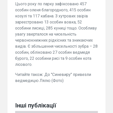
Цього року по парку зафіксовано 457
особин оленя благородного, 415 особин
козулі та 117 кабана. З хутрових звірів
зареєстровано 13 особин вовка, 52
особини лисиці, 285 куниці тощо. Особливу
увагу зверталося на чисельність
червонокнижних рідкісних та зникаючих
видів. Є збільшення чисельності зубра – 28
особин, обліковано 27 особин ведмедя
бурого, 22 особини рисі та 9 особин кота
лісового.
Читайте також:
До "Синевиру" привезли
ведмедицю Лялю (Фото)
Інші публікації