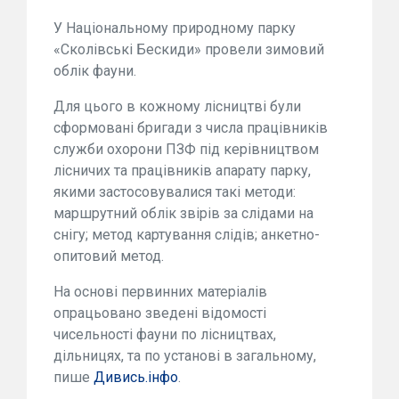
У Національному природному парку
«Сколівські Бескиди» провели зимовий
облік фауни.
Для цього в кожному лісництві були
сформовані бригади з числа працівників
служби охорони ПЗФ під керівництвом
лісничих та працівників апарату парку,
якими застосовувалися такі методи:
маршрутний облік звірів за слідами на
снігу; метод картування слідів; анкетно-
опитовий метод.
На основі первинних матеріалів
опрацьовано зведені відомості
чисельності фауни по лісництвах,
дільницях, та по установі в загальному,
пише
Дивись.інфо
.