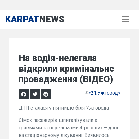
KARPAT
NEWS
На водія-нелегала
відкрили кримінальне
провадження (ВІДЕО)
#
«21:Ужгород»
ДТП сталася у п’ятницю біля Ужгорода
Сімох пасажирів шпиталізували з
травмами та переломами.4-ро з них – досі
на стаціонарному лікуванні. Виявилось,