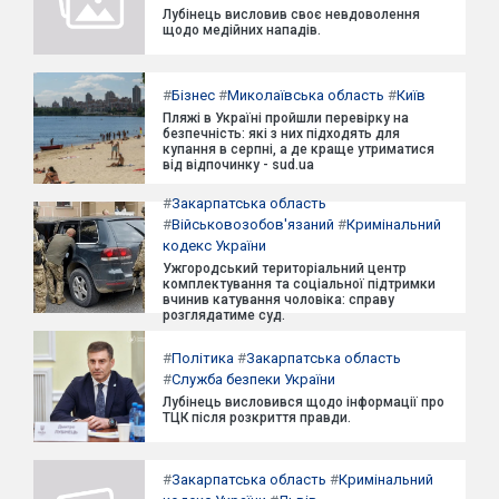
Лубінець висловив своє невдоволення
щодо медійних нападів.
#
Бізнес
#
Миколаївська область
#
Київ
Пляжі в Україні пройшли перевірку на
безпечність: які з них підходять для
купання в серпні, а де краще утриматися
від відпочинку - sud.ua
#
Закарпатська область
#
Військовозобов'язаний
#
Кримінальний
кодекс України
Ужгородський територіальний центр
комплектування та соціальної підтримки
вчинив катування чоловіка: справу
розглядатиме суд.
#
Політика
#
Закарпатська область
#
Служба безпеки України
Лубінець висловився щодо інформації про
ТЦК після розкриття правди.
#
Закарпатська область
#
Кримінальний