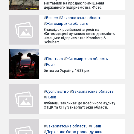
виставили на продаж приміщення
державного підприємства. Фото.
#
Бізнес
#
Закарпатська область
#
Житомирська область
Внаслідок російської агресії на
Житомирщині зупинило свою діяльність
німецьке підприємство Kromberg &
Schubert.
#
Політика
#
Житомирська область
#
Росія
Битва за Україну. 1628 рік.
#
Суспільство
#
Закарпатська область
#
Львів
Лубінець закликає до всебічного аудиту
ОТЦК та СП у Закарпатській області.
#
Закарпатська область
#
Львів
#
Державне бюро розслідувань