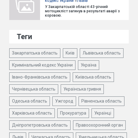
кодекс України
#
Львів
У Закарпатській області 43-річний
мотоцикліст загинув в результаті аварії з
коровою.
Теги
Закарпатська область
Київ
Львівська область
Кримінальний кодекс України
Україна
Івано-Франківська область
Київська область
Чернівецька область
Українська гривня
Одеська область
Ужгород
Рівненська область
Харківська область
Прокуратура
Українці
Дніпропетровська область
Правоохоронний орган
Львів
Черкаська область
Хмельницька область