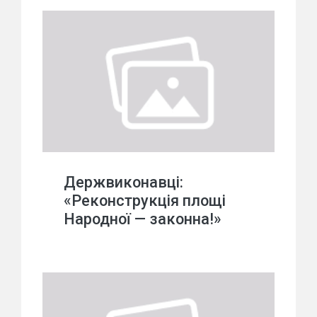
Держвиконавці:
«Реконструкція площі
Народної — законна!»