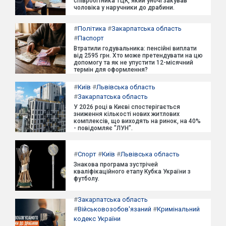
співробітника ТЦК, який уночі закував
чоловіка у наручники до драбини.
#
Політика
#
Закарпатська область
#
Паспорт
Втратили годувальника: пенсійні виплати
від 2595 грн. Хто може претендувати на цю
допомогу та як не упустити 12-місячний
термін для оформлення?
#
Київ
#
Львівська область
#
Закарпатська область
У 2026 році в Києві спостерігається
зниження кількості нових житлових
комплексів, що виходять на ринок, на 40%
- повідомляє "ЛУН".
#
Спорт
#
Київ
#
Львівська область
Знакова програма зустрічей
кваліфікаційного етапу Кубка України з
футболу.
#
Закарпатська область
#
Військовозобов'язаний
#
Кримінальний
кодекс України