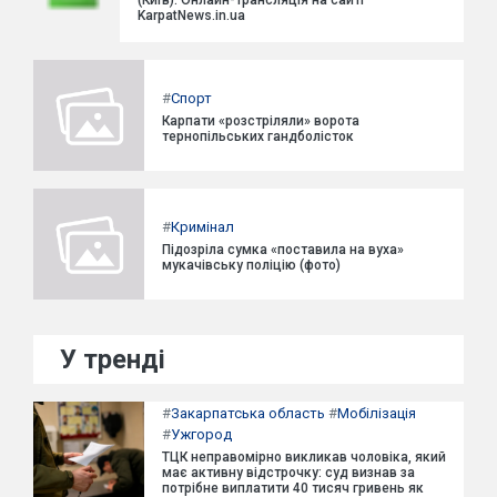
KarpatNews.in.ua
#
Спорт
Карпати «розстріляли» ворота
тернопільських гандболісток
#
Кримінал
Підозріла сумка «поставила на вуха»
мукачівську поліцію (фото)
У тренді
#
Закарпатська область
#
Мобілізація
#
Ужгород
ТЦК неправомірно викликав чоловіка, який
має активну відстрочку: суд визнав за
потрібне виплатити 40 тисяч гривень як