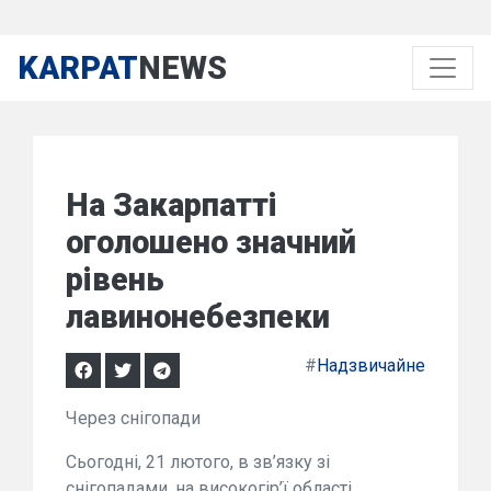
KARPAT
NEWS
На Закарпатті
оголошено значний
рівень
лавинонебезпеки
#
Надзвичайне
Через снігопади
Сьогодні, 21 лютого, в зв’язку зі
снігопадами, на високогір’ї області