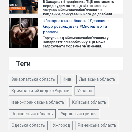
В Закарпатті працівника ТЦК поставлять
перед судом за те, що він на всю ніч
закував військовозобов'язаного в
кайданки, прикувавши його до драбини.
#
Закарпатська область
#
Державне
бюро розслідувань
#
Мистецтво та
розваги
Тортури над військовозобов'язаним у
Закарпатті: співробітнику ТЦК може
загрожувати тюремне ув'язнення.
Теги
Закарпатська область
Київ
Львівська область
Кримінальний кодекс України
Україна
Івано-Франківська область
Київська область
Чернівецька область
Українська гривня
Одеська область
Ужгород
Рівненська область