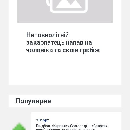
Неповнолітній
закарпатець напав на
чоловіка та скоїв грабіж
Популярне
#
Спорт
Гандбол. «Карпати» (Ужгород) — «Спартак
(Київ). Онлайн-трансляція на сайті