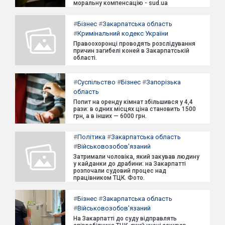
моральну компенсацію - sud.ua
#
Бізнес
#
Закарпатська область
#
Кримінальний кодекс України
Правоохоронці проводять розслідування
причин загибелі коней в Закарпатській
області.
#
Суспільство
#
Бізнес
#
Запорізька
область
Попит на оренду кімнат збільшився у 4,4
рази: в одних місцях ціна становить 1500
грн, а в інших — 6000 грн.
#
Політика
#
Закарпатська область
#
Військовозобов'язаний
Затримали чоловіка, який закував людину
у кайданки до драбини: на Закарпатті
розпочали судовий процес над
працівником ТЦК. Фото.
#
Бізнес
#
Закарпатська область
#
Військовозобов'язаний
На Закарпатті до суду відправлять