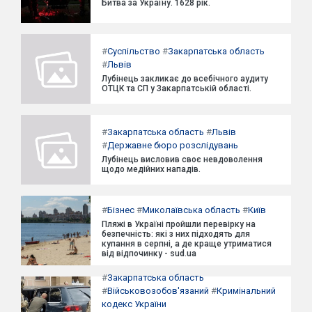
Битва за Україну. 1628 рік.
#
Суспільство
#
Закарпатська область
#
Львів
Лубінець закликає до всебічного аудиту
ОТЦК та СП у Закарпатській області.
#
Закарпатська область
#
Львів
#
Державне бюро розслідувань
Лубінець висловив своє невдоволення
щодо медійних нападів.
#
Бізнес
#
Миколаївська область
#
Київ
Пляжі в Україні пройшли перевірку на
безпечність: які з них підходять для
купання в серпні, а де краще утриматися
від відпочинку - sud.ua
#
Закарпатська область
#
Військовозобов'язаний
#
Кримінальний
кодекс України