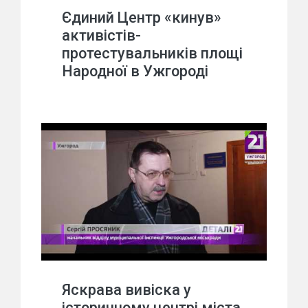
Єдиний Центр «кинув»
активістів-
протестувальників площі
Народної в Ужгороді
Яскрава вивіска у
історичному центрі міста