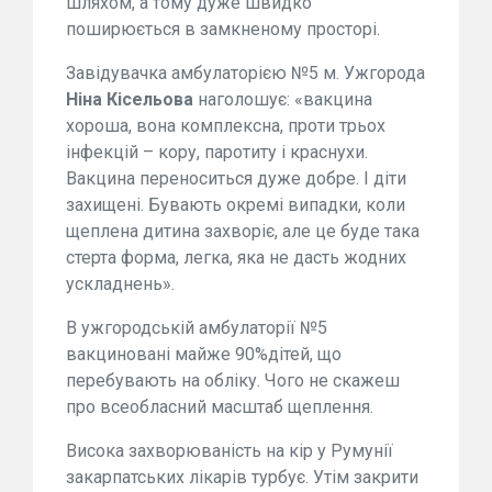
шляхом, а тому дуже швидко
поширюється в замкненому просторі.
Завідувачка амбулаторією №5 м. Ужгорода
Ніна Кісельова
наголошує: «вакцина
хороша, вона комплексна, проти трьох
інфекцій – кору, паротиту і краснухи.
Вакцина переноситься дуже добре. І діти
захищені. Бувають окремі випадки, коли
щеплена дитина захворіє, але це буде така
стерта форма, легка, яка не дасть жодних
ускладнень».
В ужгородській амбулаторії №5
вакциновані майже 90%дітей, що
перебувають на обліку. Чого не скажеш
про всеобласний масштаб щеплення.
Висока захворюваність на кір у Румунії
закарпатських лікарів турбує. Утім закрити