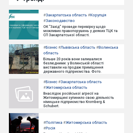
#
Закарпатська область
#
Корупція
#
Законодавство
ОК "Захід" проведе перевірку щодо
можливих правопорушень у деяких ТЦК та
СП Закарпатської області.
#
Бізнес
#
Львівська область
#
Волинська
область
Більше 20 років вони залишалися
безлюдними: у Волинській області
виставили на продаж приміщення
державного підприємства. Фото.
#
Бізнес
#
Закарпатська область
#
Житомирська область
Внаслідок російської агресії на
Житомирщині зупинило свою діяльність
німецьке підприємство Kromberg &
Schubert.
#
Політика
#
Житомирська область
#
Росія