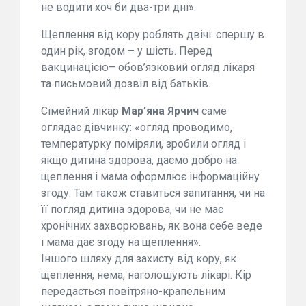
не водити хоч би два-три дні».
Щеплення від кору роблять двічі: спершу в
один рік, згодом – у шість. Перед
вакцинацією– обов’язковий огляд лікаря
та письмовий дозвіл від батьків.
Сімейний лікар
Мар’яна Ярчич
саме
оглядає дівчинку: «огляд проводимо,
температурку поміряли, зробили огляд і
якщо дитина здорова, даємо добро на
щеплення і мама оформлює інформаційну
згоду. Там також ставиться запитання, чи на
її погляд дитина здорова, чи не має
хронічних захворювань, як вона себе веде
і мама дає згоду на щеплення».
Іншого шляху для захисту від кору, як
щеплення, нема, наголошують лікарі. Кір
передається повітряно-крапельним