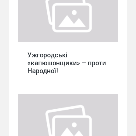
Ужгородські
«капюшонщики» — проти
Народної!