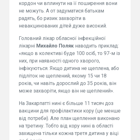
кордон чи вплинути на її поширення вони
не можуть. А от задуматися батькам
радять, бо ризик захворіти в
невакцинованих дітей дуже високий.
Головний лікар обласної інфекційної
лікарні
Михайло Поляк
наводить приклад:
«якщо в колективі буде 100 осіб, то 97-м із
них, при наявності одного хворого,
інфікуються. Якщо дитина не щеплена, або
підліток не щеплений, якому 15 чи 18
років, чи навіть дорослий до 35 років, він
може захворіти, якщо він не щеплений».
На Закарпатті нині є більше 11 тисяч доз
вакцини для профілактики кору (це менше
від потреби). Але план щеплення виконано
на третину. Тобто від кору нині в області
захищена тільки кожна третя дитина у віці