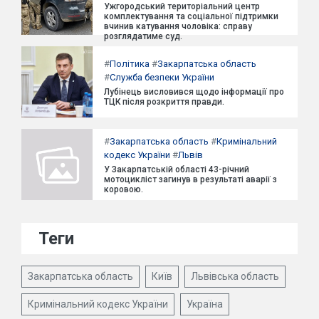
Ужгородський територіальний центр
комплектування та соціальної підтримки
вчинив катування чоловіка: справу
розглядатиме суд.
#
Політика
#
Закарпатська область
#
Служба безпеки України
Лубінець висловився щодо інформації про
ТЦК після розкриття правди.
#
Закарпатська область
#
Кримінальний
кодекс України
#
Львів
У Закарпатській області 43-річний
мотоцикліст загинув в результаті аварії з
коровою.
Теги
Закарпатська область
Київ
Львівська область
Кримінальний кодекс України
Україна