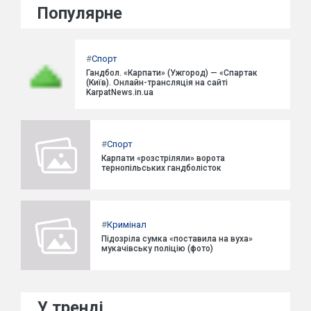
Популярне
#
Спорт
Гандбол. «Карпати» (Ужгород) — «Спартак
(Київ). Онлайн-трансляція на сайті
KarpatNews.in.ua
#
Спорт
Карпати «розстріляли» ворота
тернопільських гандболісток
#
Кримінал
Підозріла сумка «поставила на вуха»
мукачівську поліцію (фото)
У тренді