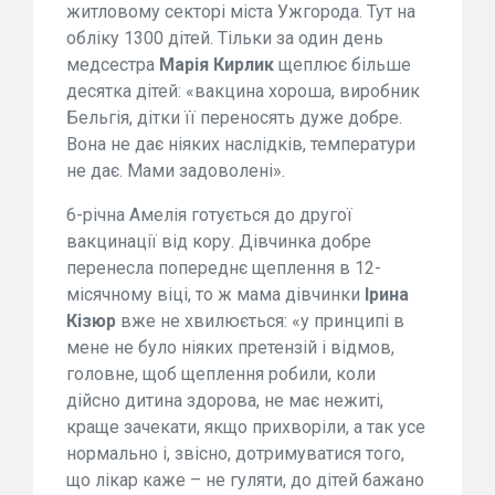
житловому секторі міста Ужгорода. Тут на
обліку 1300 дітей. Тільки за один день
медсестра
Марія Кирлик
щеплює більше
десятка дітей: «вакцина хороша, виробник
Бельгія, дітки її переносять дуже добре.
Вона не дає ніяких наслідків, температури
не дає. Мами задоволені».
6-річна Амелія готується до другої
вакцинації від кору. Дівчинка добре
перенесла попереднє щеплення в 12-
місячному віці, то ж мама дівчинки
Ірина
Кізюр
вже не хвилюється: «у принципі в
мене не було ніяких претензій і відмов,
головне, щоб щеплення робили, коли
дійсно дитина здорова, не має нежиті,
краще зачекати, якщо прихворіли, а так усе
нормально і, звісно, дотримуватися того,
що лікар каже – не гуляти, до дітей бажано