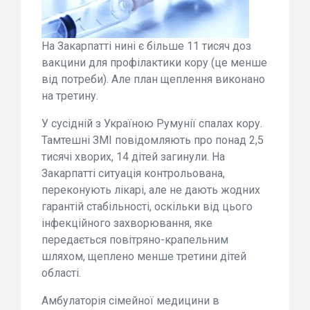
На Закарпатті нині є більше 11 тисяч доз
вакцини для профілактики кору (це менше
від потреби). Але план щеплення виконано
на третину.
У сусідній з Україною Румунії спалах кору.
Тамтешні ЗМІ повідомляють про понад 2,5
тисячі хворих, 14 дітей загинули. На
Закарпатті ситуація контрольована,
переконують лікарі, але не дають жодних
гарантій стабільності, оскільки від цього
інфекційного захворювання, яке
передається повітряно-крапельним
шляхом, щеплено менше третини дітей
області.
Амбулаторія сімейної медицини в