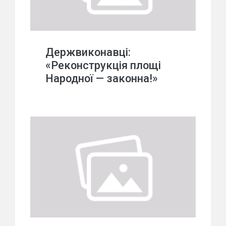
Держвиконавці:
«Реконструкція площі
Народної — законна!»