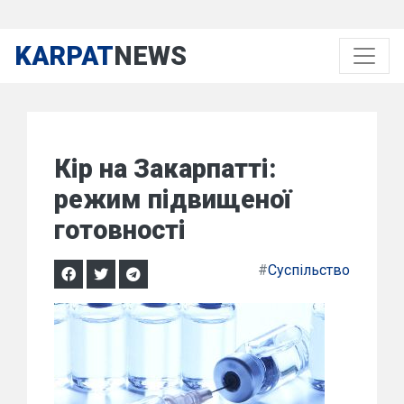
KARPAT
NEWS
Кір на Закарпатті:
режим підвищеної
готовності
#
Суспільство