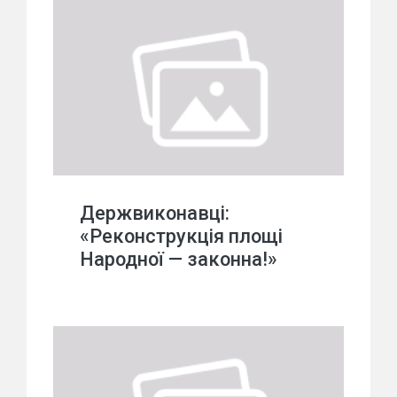
Держвиконавці:
«Реконструкція площі
Народної — законна!»