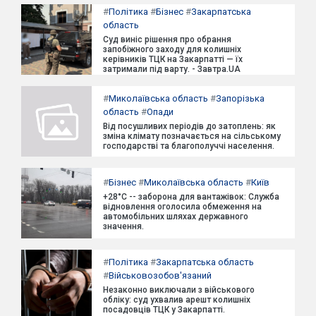
#
Політика
#
Бізнес
#
Закарпатська
область
Суд виніс рішення про обрання
запобіжного заходу для колишніх
керівників ТЦК на Закарпатті — їх
затримали під варту. - Завтра.UA
#
Миколаївська область
#
Запорізька
область
#
Опади
Від посушливих періодів до затоплень: як
зміна клімату позначається на сільському
господарстві та благополуччі населення.
#
Бізнес
#
Миколаївська область
#
Київ
+28°C -- заборона для вантажівок: Служба
відновлення оголосила обмеження на
автомобільних шляхах державного
значення.
#
Політика
#
Закарпатська область
#
Військовозобов'язаний
Незаконно виключали з військового
обліку: суд ухвалив арешт колишніх
посадовців ТЦК у Закарпатті.