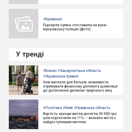
#
Кримінал
Підозріла сумка «поставила на вуха»
мукачівську поліцію (фото)
У тренді
#
Бізнес
#
Закарпатська область
#
Українська гривня
Нові виплати для батьків: можливість
отримувати фінансову допомогу щомісяця
до досягнення дитиною трирічного віку.
#
Політика
#
Київ
#
Львівська область
Вартість оренди житла досягла 30 000 грн:
ціни підскочили на 11% -- вказано міста з
найдоступнішим житлом.