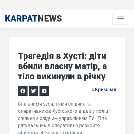
KARPAT
NEWS
Трагедія в Хусті: діти
вбили власну матір, а
тіло викинули в річку
#
Кримінал
Спільними зусиллями слідчих та
оперативників Хустського відділу поліції
спільно з слідчим управлінням ГУНП та
рятувальників оперативно розкрито
вбивство 42-річної хустянки