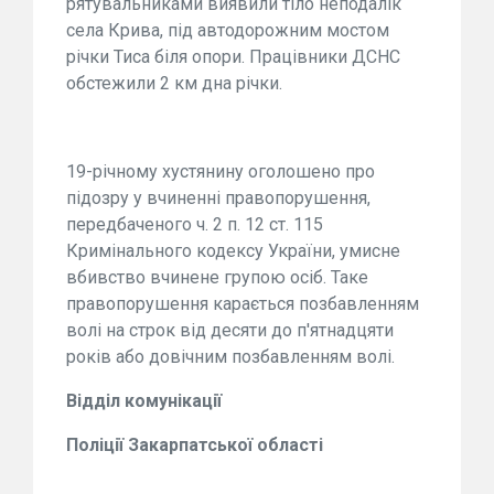
рятувальниками виявили тіло неподалік
села Крива, під автодорожним мостом
річки Тиса біля опори. Працівники ДСНС
обстежили 2 км дна річки.
19-річному хустянину оголошено про
підозру у вчиненні правопорушення,
передбаченого ч. 2 п. 12 ст. 115
Кримінального кодексу України, умисне
вбивство вчинене групою осіб. Таке
правопорушення карається позбавленням
волі на строк від десяти до п'ятнадцяти
років або довічним позбавленням волі.
Відділ комунікації
Поліції Закарпатської області