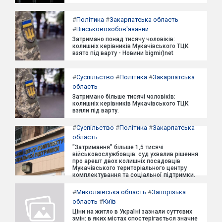
#
Політика
#
Закарпатська область
#
Військовозобов'язаний
Затримано понад тисячу чоловіків:
колишніх керівників Мукачівського ТЦК
взято під варту - Новини bigmir)net
#
Суспільство
#
Політика
#
Закарпатська
область
Затримано більше тисячі чоловіків:
колишніх керівників Мукачівського ТЦК
взяли під варту.
#
Суспільство
#
Політика
#
Закарпатська
область
"Затримання" більше 1,5 тисячі
військовослужбовців: суд ухвалив рішення
про арешт двох колишніх посадовців
Мукачівського територіального центру
комплектування та соціальної підтримки.
#
Миколаївська область
#
Запорізька
область
#
Київ
Ціни на житло в Україні зазнали суттєвих
змін: в яких містах спостерігається значне