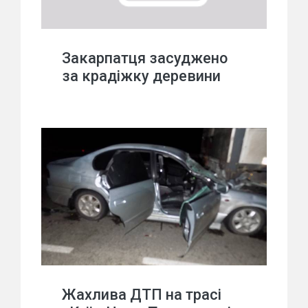
Закарпатця засуджено
за крадіжку деревини
Жахлива ДТП на трасі