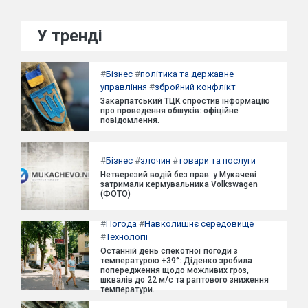
У тренді
#
Бізнес
#
політика та державне
управління
#
збройний конфлікт
Закарпатський ТЦК спростив інформацію
про проведення обшуків: офіційне
повідомлення.
#
Бізнес
#
злочин
#
товари та послуги
Нетверезий водій без прав: у Мукачеві
затримали кермувальника Volkswagen
(ФОТО)
#
Погода
#
Навколишнє середовище
#
Технології
Останній день спекотної погоди з
температурою +39°: Діденко зробила
попередження щодо можливих гроз,
шквалів до 22 м/с та раптового зниження
температури.