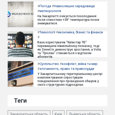
#
Погода
#
Навколишнє середовище
#
метеорологія
На Закарпатті очікується похолодання:
після спекотних +38° температура почне
знижуватися.
#
Технології
#
економіка, бізнес та фінанси
#
База користувачів "Київстар ТБ"
перевищила півмільйонну позначку, тоді
як Sweet.tv демонструє зростання, а Volia
та "Тріолан" стикаються з відтоком
абонентів.
#
Суспільство
#
конфлікт, війна та мир
#
злочинність, право та правосуддя
У Закарпатському територіальному центрі
комплектування спростували
повідомлення про проведення обшуків у
своїх структурних підрозділах.
Теги
Закарпатська область
Київ
Львівська область