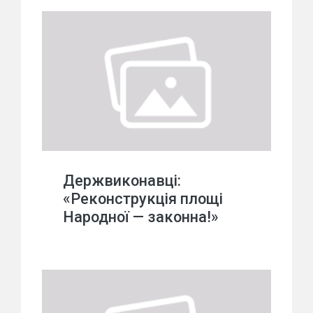
Держвиконавці:
«Реконструкція площі
Народної — законна!»