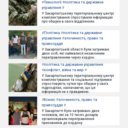
#
Технології
#
політика та державне
управління
#
У Закарпатському територіальному центрі
комплектування спростували інформацію
про обшуки в своїх відділеннях.
#
Політика
#
політика та державне
управління
#
злочинність, право та
правосуддя
У Закарпатській області були затримані
двоє осіб, які займалися незаконним
переправленням через кордон.
#
політика та державне управління
#
конфлікт, війна та мир
#
У Закарпатському територіальному центрі
комплектування та соціальної підтримки
спростовують чутки про обшуки у своїх
підрозділах, зазначаючи, що ця
інформація не є правдивою.
#
Бізнес
#
злочинність, право та
правосуддя
#
У Закарпатті було затримано двох
чоловіків, які за 10 тисяч доларів
організовували переправлення
призовників до кордону.