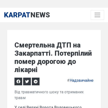
KARPAT
NEWS
Смертельна ДТП на
Закарпатті. Потерпілий
помер дорогою до
лікарні
#
Надзвичайне
Від травматичного шоку та отриманих
травм
У селі Верхні Ворота Воловецького