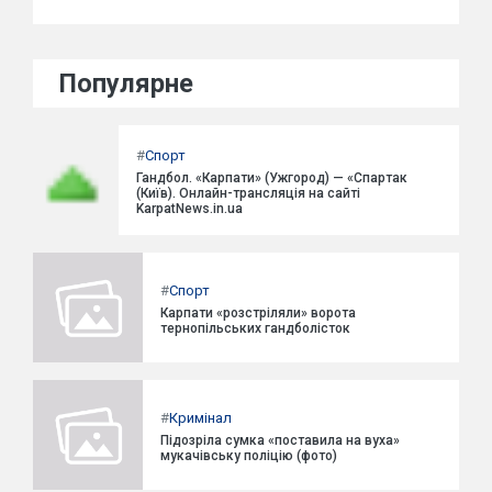
Популярне
#
Спорт
Гандбол. «Карпати» (Ужгород) — «Спартак
(Київ). Онлайн-трансляція на сайті
KarpatNews.in.ua
#
Спорт
Карпати «розстріляли» ворота
тернопільських гандболісток
#
Кримінал
Підозріла сумка «поставила на вуха»
мукачівську поліцію (фото)