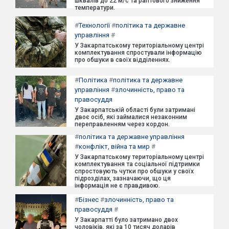
шквалів до 22 м/с та раптового зниження
температури.
#
Технології
#
політика та державне
управління
#
У Закарпатському територіальному центрі
комплектування спростували інформацію
про обшуки в своїх відділеннях.
#
Політика
#
політика та державне
управління
#
злочинність, право та
правосуддя
У Закарпатській області були затримані
двоє осіб, які займалися незаконним
переправленням через кордон.
#
політика та державне управління
#
конфлікт, війна та мир
#
У Закарпатському територіальному центрі
комплектування та соціальної підтримки
спростовують чутки про обшуки у своїх
підрозділах, зазначаючи, що ця
інформація не є правдивою.
#
Бізнес
#
злочинність, право та
правосуддя
#
У Закарпатті було затримано двох
чоловіків, які за 10 тисяч доларів