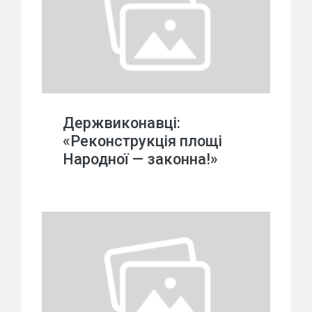
Держвиконавці:
«Реконструкція площі
Народної — законна!»