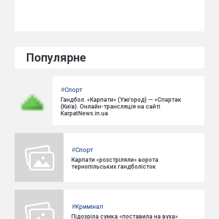
Популярне
#
Спорт
Гандбол. «Карпати» (Ужгород) — «Спартак
(Київ). Онлайн-трансляція на сайті
KarpatNews.in.ua
#
Спорт
Карпати «розстріляли» ворота
тернопільських гандболісток
#
Кримінал
Підозріла сумка «поставила на вуха»