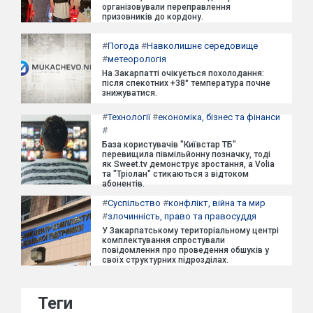
організовували переправлення
призовників до кордону.
#
Погода
#
Навколишнє середовище
#
метеорологія
На Закарпатті очікується похолодання:
після спекотних +38° температура почне
знижуватися.
#
Технології
#
економіка, бізнес та фінанси
#
База користувачів "Київстар ТБ"
перевищила півмільйонну позначку, тоді
як Sweet.tv демонструє зростання, а Volia
та "Тріолан" стикаються з відтоком
абонентів.
#
Суспільство
#
конфлікт, війна та мир
#
злочинність, право та правосуддя
У Закарпатському територіальному центрі
комплектування спростували
повідомлення про проведення обшуків у
своїх структурних підрозділах.
Теги