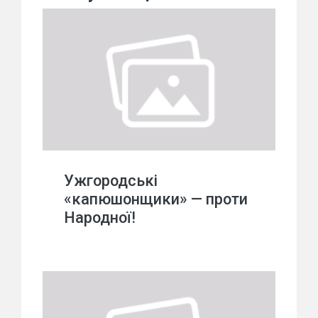
Ужгородські
«капюшонщики» — проти
Народної!