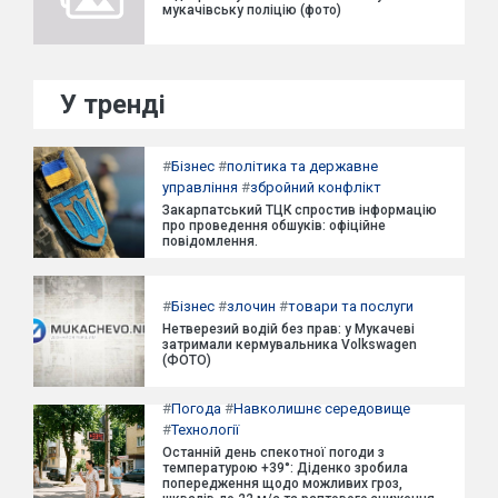
мукачівську поліцію (фото)
У тренді
#
Бізнес
#
політика та державне
управління
#
збройний конфлікт
Закарпатський ТЦК спростив інформацію
про проведення обшуків: офіційне
повідомлення.
#
Бізнес
#
злочин
#
товари та послуги
Нетверезий водій без прав: у Мукачеві
затримали кермувальника Volkswagen
(ФОТО)
#
Погода
#
Навколишнє середовище
#
Технології
Останній день спекотної погоди з
температурою +39°: Діденко зробила
попередження щодо можливих гроз,