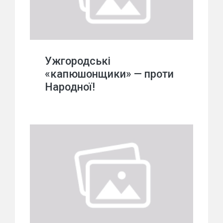
Ужгородські
«капюшонщики» — проти
Народної!