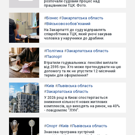
розпочали судовий процес над
працівником ТЦК. Фото.
#
Бізнес
#
Закарпатська область
#
Військовозобов'язаний
На Закарпатті до суду відправлять
співробітника ТЦК, який уночі закував
чоловіка у наручники до драбини.
#
Політика
#
Закарпатська область
#
Паспорт
Втратили годувальника: пенсійні виплати
від 2595 грн. Хто може претендувати на цю
допомогу та як не упустити 12-місячний
термін для оформлення?
#
Київ
#
Львівська область
#
Закарпатська область
У 2026 році в Києві спостерігається
зниження кількості нових житлових
комплексів, що виходять на ринок, на 40%
- повідомляє "ЛУН".
#
Спорт
#
Київ
#
Львівська область
Знакова програма зустрічей