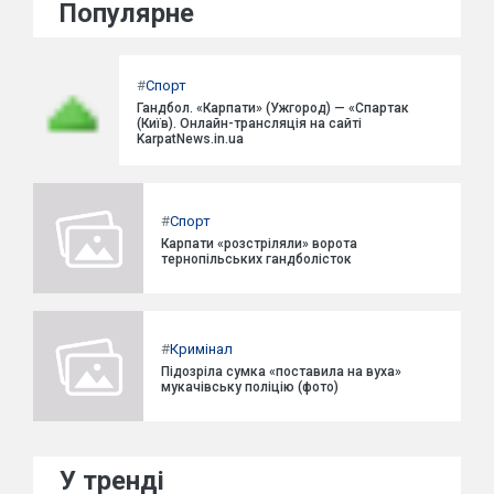
Популярне
#
Спорт
Гандбол. «Карпати» (Ужгород) — «Спартак
(Київ). Онлайн-трансляція на сайті
KarpatNews.in.ua
#
Спорт
Карпати «розстріляли» ворота
тернопільських гандболісток
#
Кримінал
Підозріла сумка «поставила на вуха»
мукачівську поліцію (фото)
У тренді