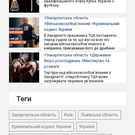
кваліфікаційного етапу Кубка України з
футболу.
#
Закарпатська область
#
Військовозобов'язаний
#
Кримінальний
кодекс України
В Закарпатті працівника ТЦК поставлять
перед судом за те, що він на всю ніч
закував військовозобов'язаного в
кайданки, прикувавши його до драбини.
#
Закарпатська область
#
Державне
бюро розслідувань
#
Мистецтво та
розваги
Тортури над військовозобов'язаним у
Закарпатті: співробітнику ТЦК може
загрожувати тюремне ув'язнення.
Теги
Закарпатська область
Київ
Львівська область
Кримінальний кодекс України
Україна