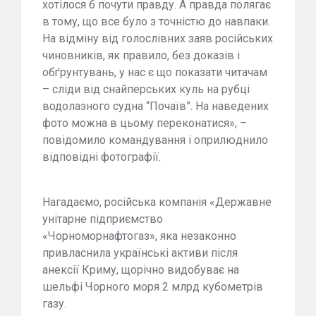
хотілося б почути правду. А правда полягає
в тому, що все було з точністю до навпаки.
На відміну від голослівних заяв російських
чиновників, як правило, без доказів і
обґрунтувань, у нас є що показати читачам
– сліди від снайперських куль на рубці
водолазного судна “Почаїв”. На наведених
фото можна в цьому переконатися», –
повідомило командування і оприлюднило
відповідні фотографії.
Нагадаємо, російська компанія «Державне
унітарне підприємство
«Чорноморнафтогаз», яка незаконно
привласнила українські активи після
анексії Криму, щорічно видобуває на
шельфі Чорного моря 2 млрд кубометрів
газу.