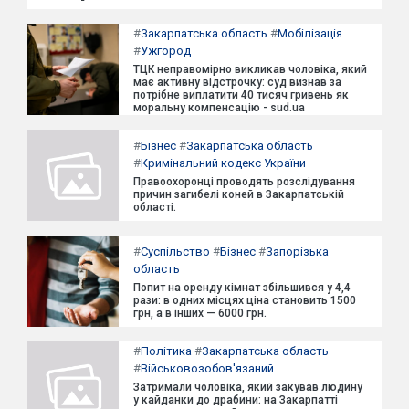
#
Закарпатська область
#
Мобілізація
#
Ужгород
ТЦК неправомірно викликав чоловіка, який
має активну відстрочку: суд визнав за
потрібне виплатити 40 тисяч гривень як
моральну компенсацію - sud.ua
#
Бізнес
#
Закарпатська область
#
Кримінальний кодекс України
Правоохоронці проводять розслідування
причин загибелі коней в Закарпатській
області.
#
Суспільство
#
Бізнес
#
Запорізька
область
Попит на оренду кімнат збільшився у 4,4
рази: в одних місцях ціна становить 1500
грн, а в інших — 6000 грн.
#
Політика
#
Закарпатська область
#
Військовозобов'язаний
Затримали чоловіка, який закував людину
у кайданки до драбини: на Закарпатті