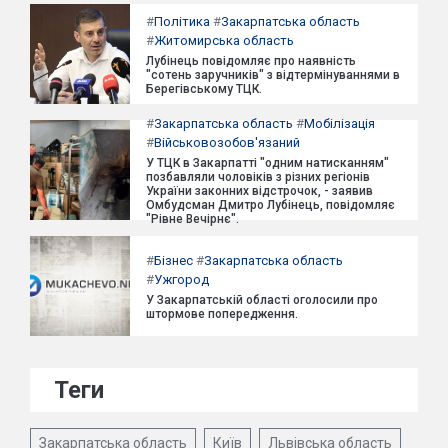
#
Політика
#
Закарпатська область
#
Житомирська область
Лубінець повідомляє про наявність
"сотень заручників" з відтермінуваннями в
Берегівському ТЦК.
#
Закарпатська область
#
Мобілізація
#
Військовозобов'язаний
У ТЦК в Закарпатті "одним натисканням"
позбавляли чоловіків з різних регіонів
України законних відстрочок, - заявив
Омбудсман Дмитро Лубінець, повідомляє
"Рівне Вечірнє".
#
Бізнес
#
Закарпатська область
#
Ужгород
У Закарпатській області оголосили про
штормове попередження.
Теги
Закарпатська область
Київ
Львівська область