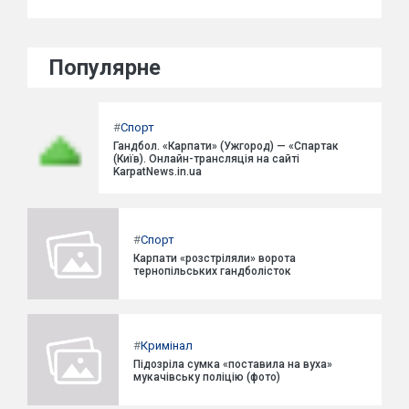
Популярне
#
Спорт
Гандбол. «Карпати» (Ужгород) — «Спартак
(Київ). Онлайн-трансляція на сайті
KarpatNews.in.ua
#
Спорт
Карпати «розстріляли» ворота
тернопільських гандболісток
#
Кримінал
Підозріла сумка «поставила на вуха»
мукачівську поліцію (фото)