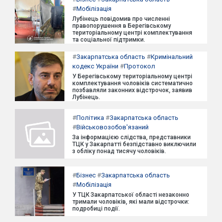
#
Мобілізація
Лубінець повідомив про численні
правопорушення в Берегівському
територіальному центрі комплектування
та соціальної підтримки.
#
Закарпатська область
#
Кримінальний
кодекс України
#
Протокол
У Берегівському територіальному центрі
комплектування чоловіків систематично
позбавляли законних відстрочок, заявив
Лубінець.
#
Політика
#
Закарпатська область
#
Військовозобов'язаний
За інформацією слідства, представники
ТЦК у Закарпатті безпідставно виключили
з обліку понад тисячу чоловіків.
#
Бізнес
#
Закарпатська область
#
Мобілізація
У ТЦК Закарпатської області незаконно
тримали чоловіків, які мали відстрочки:
подробиці події.