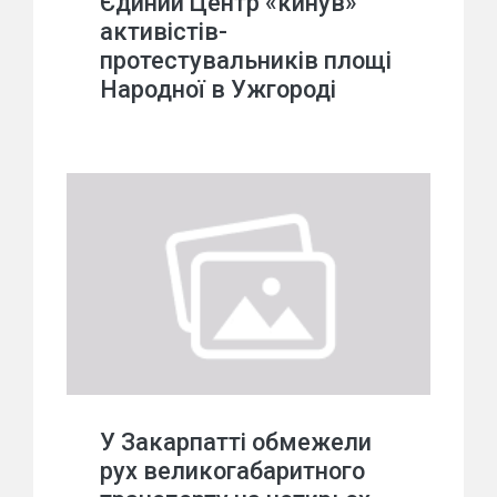
Єдиний Центр «кинув»
активістів-
протестувальників площі
Народної в Ужгороді
У Закарпатті обмежели
рух великогабаритного