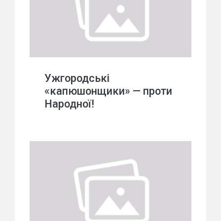
Ужгородські
«капюшонщики» — проти
Народної!