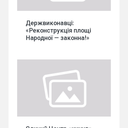
Держвиконавці:
«Реконструкція площі
Народної — законна!»