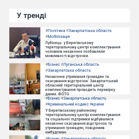
У тренді
#
Політика
#
Закарпатська область
#
Мобілізація
Лубінець: у Берегівському
територіальному центрі комплектування
чоловіків незаконно позбавляли
можливості відстрочки.
#
Бізнес
#
Луганська область
#
Закарпатська область
Незаконне утримання громадян та
скасування відстрочок: Закарпатський
обласний територіальний центр
комплектування проводить перевірку
даних. ФОТО
#
Бізнес
#
Закарпатська область
#
Кримінальний кодекс України
У Берегівському районному
територіальному центрі комплектування
та соціальної підтримки відбувалися
незаконні скасування відстрочок та
утримання громадян, повідомив
омбудсман.
#
Бізнес
#
Закарпатська область